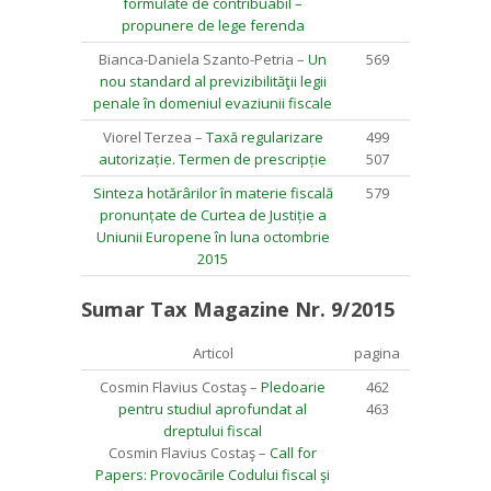
formulate de contribuabil –
propunere de lege ferenda
Bianca-Daniela Szanto-Petria –
Un
569
nou standard al previzibilităţii legii
penale în domeniul evaziunii fiscale
Viorel Terzea –
Taxă regularizare
499
autorizație. Termen de prescripție
507
Sinteza hotărârilor în materie fiscală
579
pronunțate de Curtea de Justiție a
Uniunii Europene în luna octombrie
2015
Sumar Tax Magazine Nr. 9/2015
Articol
pagina
Cosmin Flavius Costaş –
Pledoarie
462
pentru studiul aprofundat al
463
dreptului fiscal
Cosmin Flavius Costaş –
Call for
Papers: Provocările Codului fiscal şi