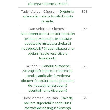
afacerea Salomie și Oltean
.
Tudor Vidrean-Căpușan –
Dreptul la
361
apărare în materie fiscală. Evoluții
recente
.
Dan-Sebastian Chertes –
367
Abonament pentru servicii medicale:
contribuții voluntare de sănătate
deductibile limitat sau cheltuieli
nedeductibile? (I)raționalitatea unei
opțiuni fiscale restrictive a
legiuitorului
Lia Sabou –
Fonduri europene.
370
Acuzații referitoare la crearea de
„condiții artificiale” în vederea
obținerii finanțării pentru proiectele
de investiții. Jurisprudență
esențialmente divergentă
Tudor Vidrean Capusan –
Taxă de
375
poluare suportată în cadrul unui
contract de leasing. Inexistența