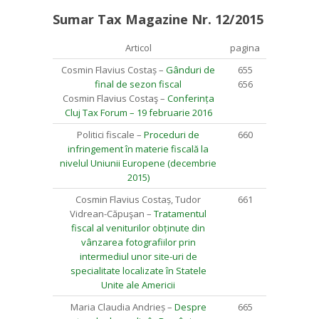
Sumar Tax Magazine Nr. 12/2015
Articol
pagina
Cosmin Flavius Costaș –
Gânduri de
655
final de sezon fiscal
656
Cosmin Flavius Costaş –
Conferința
Cluj Tax Forum – 19 februarie 2016
Politici fiscale –
Proceduri de
660
infringement în materie fiscală la
nivelul Uniunii Europene (decembrie
2015)
Cosmin Flavius Costaș, Tudor
661
Vidrean-Căpuşan –
Tratamentul
fiscal al veniturilor obținute din
vânzarea fotografiilor prin
intermediul unor site-uri de
specialitate localizate în Statele
Unite ale Americii
Maria Claudia Andrieș –
Despre
665