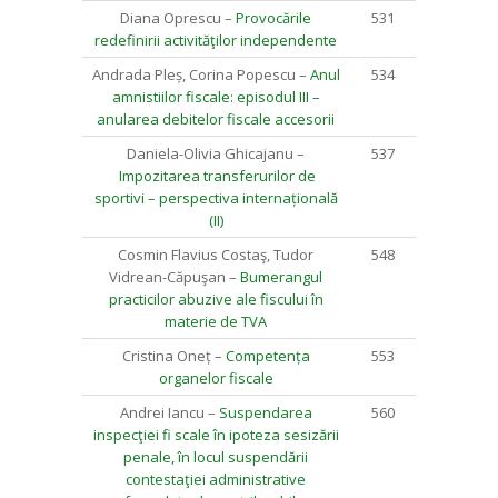
Diana Oprescu –
Provocările
531
redefinirii activităţilor independente
Andrada Pleș, Corina Popescu –
Anul
534
amnistiilor fiscale: episodul III –
anularea debitelor fiscale accesorii
Daniela-Olivia Ghicajanu –
537
Impozitarea transferurilor de
sportivi – perspectiva internațională
(II)
Cosmin Flavius Costaş, Tudor
548
Vidrean-Căpuşan –
Bumerangul
practicilor abuzive ale fiscului în
materie de TVA
Cristina Oneț –
Competența
553
organelor fiscale
Andrei Iancu –
Suspendarea
560
inspecţiei fi scale în ipoteza sesizării
penale, în locul suspendării
contestaţiei administrative