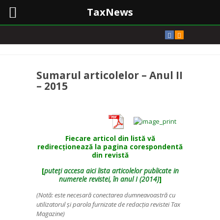
TaxNews
Sumarul articolelor – Anul II
– 2015
Fiecare articol din listă vă
redirecționează la pagina corespondentă
din revistă
[
puteţi accesa aici lista articolelor publicate in
numerele revistei, în anul I (2014)
]
(Notă: este necesară conectarea dumneavoastră cu
utilizatorul și parola furnizate de redacția revistei Tax
Magazine)