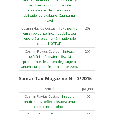
care fac parte din domeniul public și
fac obiectul unui contract de
concesiune. Neîndeplinirea
obligației de evaluare. Cuantumul
taxei
.
Cosmin Flavius Costaș –
Taxa pentru
203
emisii poluante. Incompatibilitatea
repetată a reglementării naționale
cu art. 110 TFUE
.
Cosmin Flavius Costaș –
Sinteza
207
hotărârilor în materie fiscală
pronunțate de Curtea de Justiție a
Uniunii Europene în luna aprilie 2015
.
Sumar Tax Magazine Nr. 3/2015
Articol
pagina
Cosmin Flavius Costaş –
În zodia
100
antifraudei. Reflecţii asupra unui
control incontrolabil
.