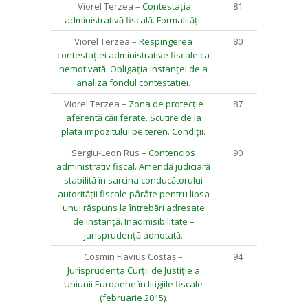
Viorel Terzea –
Contestația
81
administrativă fiscală. Formalități
.
Viorel Terzea –
Respingerea
80
contestației administrative fiscale ca
nemotivată. Obligația instanței de a
analiza fondul contestației
.
Viorel Terzea –
Zona de protecție
87
aferentă căii ferate. Scutire de la
plata impozitului pe teren. Condiții
.
Sergiu-Leon Rus –
Contencios
90
administrativ fiscal. Amendă judiciară
stabilită în sarcina conducătorului
autorității fiscale pârâte pentru lipsa
unui răspuns la întrebări adresate
de instanță. Inadmisibilitate –
jurisprudență adnotată
.
Cosmin Flavius Costaș –
94
Jurisprudența Curții de Justiție a
Uniunii Europene în litigiile fiscale
(februarie 2015)
.