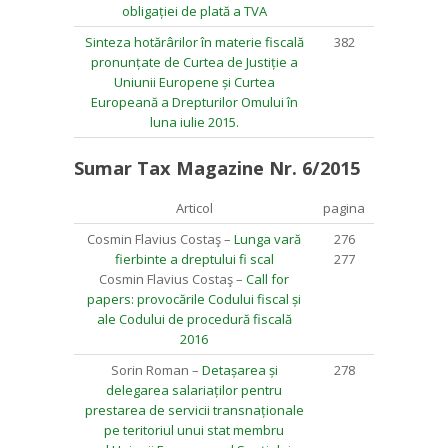
obligației de plată a TVA
Sinteza hotărârilor în materie fiscală
382
pronunțate de Curtea de Justiție a
Uniunii Europene și Curtea
Europeană a Drepturilor Omului în
luna iulie 2015.
Sumar Tax Magazine Nr. 6/2015
Articol
pagina
Cosmin Flavius Costaş –
Lunga vară
276
fierbinte a dreptului fi scal
277
Cosmin Flavius Costaş –
Call for
papers: provocările Codului fiscal și
ale Codului de procedură fiscală
2016
Sorin Roman –
Detașarea și
278
delegarea salariaților pentru
prestarea de servicii transnaționale
pe teritoriul unui stat membru