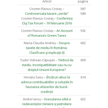
Articol
pagina
Cosmin Flavius Costaș –
587
Controversata taxare „verde”
589
Cosmin Flavius Costaş –
Conferința
Cluj Tax Forum – 19 februarie 2016
Cosmin Flavius Costaș –
An Account
592
of Romania’s Green Taxes
Maria Claudia Andrieș –
Despre
602
taxele de mediu în România.
Clasificare şi implicaţii (I)
Tudor Vidrean-Căpușan –
Timbrul de
609
mediu. Incompatibilitate sau nu cu
dreptul Uniunii Europene?
Horațiu Sasu –
(Încă) un abuz la
614
adresa contribuabililor și soluțiile în
favoarea afacerilor de bună-
credință
Andrei Iancu –
Executarea silită a
622
redevențelor miniere și petroliere