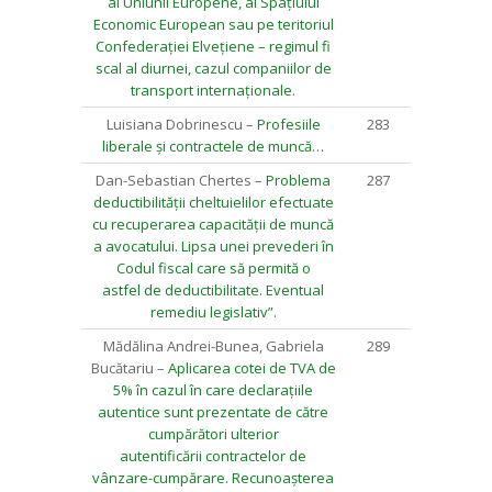
al Uniunii Europene, al Spațiului
Economic European sau pe teritoriul
Confederației Elvețiene – regimul fi
scal al diurnei, cazul companiilor de
transport internaționale
.
Luisiana Dobrinescu –
Profesiile
283
liberale și contractele de muncă…
Dan-Sebastian Chertes –
Problema
287
deductibilității cheltuielilor efectuate
cu recuperarea capacității de muncă
a avocatului. Lipsa unei prevederi în
Codul fiscal care să permită o
astfel de deductibilitate. Eventual
remediu legislativ”
.
Mădălina Andrei-Bunea, Gabriela
289
Bucătariu –
Aplicarea cotei de TVA de
5% în cazul în care declarațiile
autentice sunt prezentate de către
cumpărători ulterior
autentificării contractelor de
vânzare-cumpărare. Recunoașterea