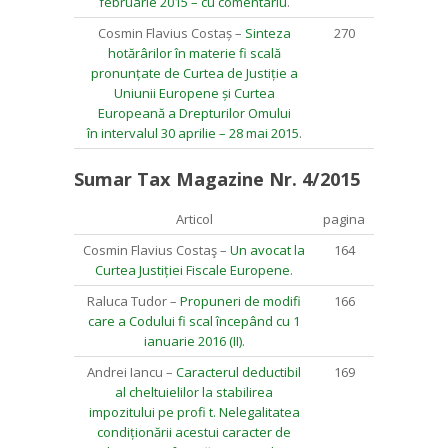
februarie 2015 – cu comentariu
.
Cosmin Flavius Costaș –
Sinteza
270
hotărârilor în materie fi scală
pronunțate de Curtea de Justiție a
Uniunii Europene și Curtea
Europeană a Drepturilor Omului
în intervalul 30 aprilie – 28 mai 2015
.
Sumar Tax Magazine Nr. 4/2015
Articol
pagina
Cosmin Flavius Costaş –
Un avocat la
164
Curtea Justiției Fiscale Europene
.
Raluca Tudor –
Propuneri de modifi
166
care a Codului fi scal începând cu 1
ianuarie 2016 (II)
.
Andrei Iancu –
Caracterul deductibil
169
al cheltuielilor la stabilirea
impozitului pe profi t. Nelegalitatea
condiționării acestui caracter de