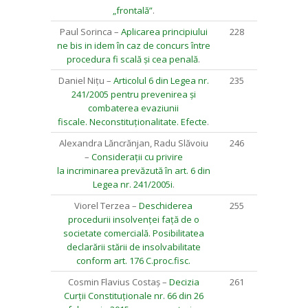
„frontală”
.
Paul Sorinca –
Aplicarea principiului
228
ne bis in idem în caz de concurs între
procedura fi scală și cea penală
.
Daniel Nițu –
Articolul 6 din Legea nr.
235
241/2005 pentru prevenirea și
combaterea evaziunii
fiscale. Neconstituționalitate. Efecte
.
Alexandra Lăncrănjan, Radu Slăvoiu
246
–
Considerații cu privire
la incriminarea prevăzută în art. 6 din
Legea nr. 241/2005i
.
Viorel Terzea –
Deschiderea
255
procedurii insolvenței față de o
societate comercială. Posibilitatea
declarării stării de insolvabilitate
conform art. 176 C.proc.fisc.
Cosmin Flavius Costaș –
Decizia
261
Curții Constituționale nr. 66 din 26