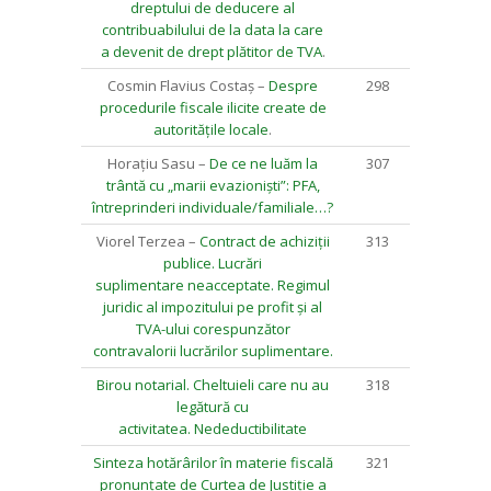
dreptului de deducere al
contribuabilului de la data la care
a devenit de drept plătitor de TVA
.
Cosmin Flavius Costaș –
Despre
298
procedurile fiscale ilicite create de
autoritățile locale
.
Horațiu Sasu –
De ce ne luăm la
307
trântă cu „marii evazioniști”: PFA,
întreprinderi individuale/familiale…?
Viorel Terzea –
Contract de achiziții
313
publice. Lucrări
suplimentare neacceptate. Regimul
juridic al impozitului pe profit și al
TVA-ului corespunzător
contravalorii lucrărilor suplimentare.
Birou notarial. Cheltuieli care nu au
318
legătură cu
activitatea. Nedeductibilitate
Sinteza hotărârilor în materie fiscală
321
pronunțate de Curtea de Justiție a