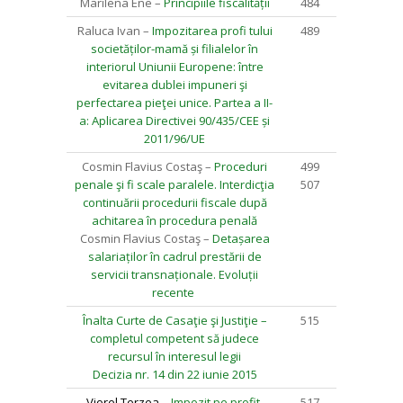
Marilena Ene –
Principiile fiscalității
484
Raluca Ivan –
Impozitarea profi tului
489
societăților-mamă și filialelor în
interiorul Uniunii Europene: între
evitarea dublei impuneri şi
perfectarea pieţei unice. Partea a II-
a: Aplicarea Directivei 90/435/CEE și
2011/96/UE
Cosmin Flavius Costaş –
Proceduri
499
penale şi fi scale paralele. Interdicţia
507
continuării procedurii fiscale după
achitarea în procedura penală
Cosmin Flavius Costaş –
Detașarea
salariaților în cadrul prestării de
servicii transnaționale. Evoluții
recente
Înalta Curte de Casaţie şi Justiţie –
515
completul competent să judece
recursul în interesul legii
Decizia nr. 14 din 22 iunie 2015
Viorel Terzea –
Impozit pe profit.
517