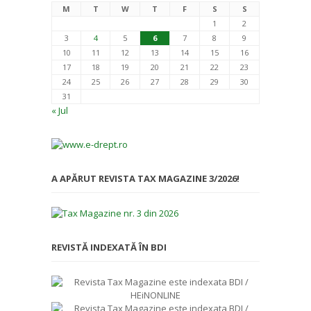
M
T
W
T
F
S
S
1
2
3
4
5
6
7
8
9
10
11
12
13
14
15
16
17
18
19
20
21
22
23
24
25
26
27
28
29
30
31
« Jul
A APĂRUT REVISTA TAX MAGAZINE 3/2026!
REVISTĂ INDEXATĂ ÎN BDI