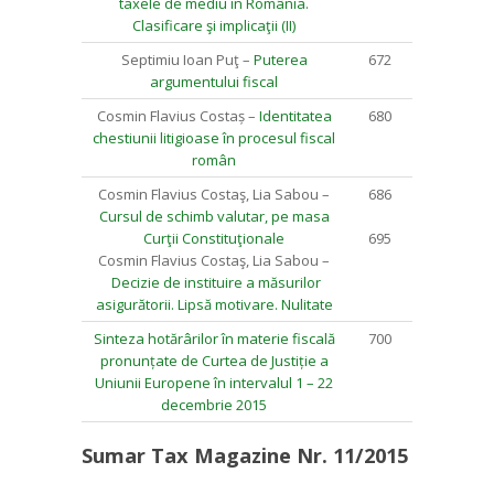
taxele de mediu în România.
Clasificare şi implicaţii (II)
Septimiu Ioan Puţ –
Puterea
672
argumentului fiscal
Cosmin Flavius Costaș –
Identitatea
680
chestiunii litigioase în procesul fiscal
român
Cosmin Flavius Costaş, Lia Sabou –
686
Cursul de schimb valutar, pe masa
Curţii Constituţionale
695
Cosmin Flavius Costaş, Lia Sabou –
Decizie de instituire a măsurilor
asigurătorii. Lipsă motivare. Nulitate
Sinteza hotărârilor în materie fiscală
700
pronunțate de Curtea de Justiție a
Uniunii Europene în intervalul 1 – 22
decembrie 2015
Sumar Tax Magazine Nr. 11/2015