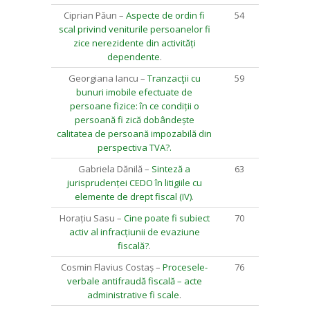
Ciprian Păun –
Aspecte de ordin fi
54
scal privind veniturile persoanelor fi
zice nerezidente din activități
dependente
.
Georgiana Iancu –
Tranzacţii cu
59
bunuri imobile efectuate de
persoane fizice: în ce condiții o
persoană fi zică dobândește
calitatea de persoană impozabilă din
perspectiva TVA?.
Gabriela Dănilă –
Sinteză a
63
jurisprudenței CEDO în litigiile cu
elemente de drept fiscal (IV)
.
Horațiu Sasu –
Cine poate fi subiect
70
activ al infracțiunii de evaziune
fiscală?
.
Cosmin Flavius Costaș –
Procesele-
76
verbale antifraudă fiscală – acte
administrative fi scale
.