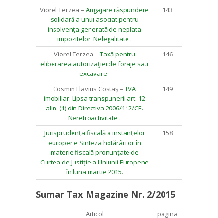
Viorel Terzea –
Angajare răspundere
143
solidară a unui asociat pentru
insolvenţa generată de neplata
impozitelor. Nelegalitate
.
Viorel Terzea –
Taxă pentru
146
eliberarea autorizaţiei de foraje sau
excavare .
Cosmin Flavius Costaş –
TVA
149
imobiliar. Lipsa transpunerii art. 12
alin. (1) din Directiva 2006/112/CE.
Neretroactivitate .
Jurisprudența fiscală a instanțelor
158
europene Sinteza hotărârilor în
materie fiscală pronunțate de
Curtea de Justiție a Uniunii Europene
în luna martie 2015
.
Sumar Tax Magazine Nr. 2/2015
Articol
pagina