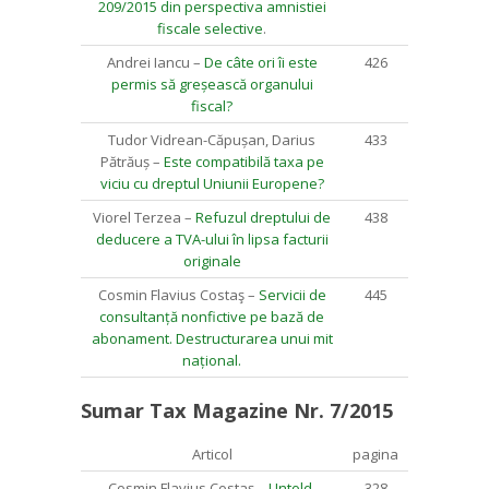
209/2015 din perspectiva amnistiei
fiscale selective
.
Andrei Iancu –
De câte ori îi este
426
permis să greșească organului
fiscal?
Tudor Vidrean-Căpușan, Darius
433
Pătrăuș –
Este compatibilă taxa pe
viciu cu dreptul Uniunii Europene?
Viorel Terzea –
Refuzul dreptului de
438
deducere a TVA-ului în lipsa facturii
originale
Cosmin Flavius Costaş –
Servicii de
445
consultanță nonfictive pe bază de
abonament. Destructurarea unui mit
național.
Sumar Tax Magazine Nr. 7/2015
Articol
pagina
Cosmin Flavius Costaş –
Untold.
328