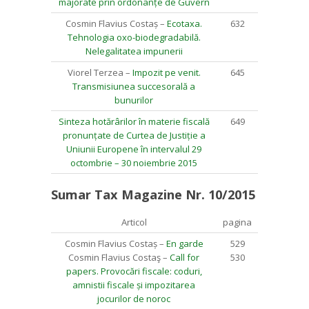
majorate prin ordonanțe de Guvern
Cosmin Flavius Costaș –
Ecotaxa.
632
Tehnologia oxo-biodegradabilă.
Nelegalitatea impunerii
Viorel Terzea –
Impozit pe venit.
645
Transmisiunea succesorală a
bunurilor
Sinteza hotărârilor în materie fiscală
649
pronunțate de Curtea de Justiție a
Uniunii Europene în intervalul 29
octombrie – 30 noiembrie 2015
Sumar Tax Magazine Nr. 10/2015
Articol
pagina
Cosmin Flavius Costaș –
En garde
529
Cosmin Flavius Costaş –
Call for
530
papers. Provocări fiscale: coduri,
amnistii fiscale și impozitarea
jocurilor de noroc