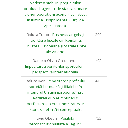
vederea stabilirii prejudiciilor
produse bugetului de stat ca urmare
a unor operațiuni economice fictive,
în lumina jurisprudenței Curții de
Apel Oradea
.
Raluca Tudor –
Business angels și
399
facilitățile fiscale din România,
Uniunea Europeană și Statele Unite
ale Americii
Daniela-Olivia Ghicajanu –
402
Impozitarea veniturilor sportivilor –
perspectivă internațională
.
Raluca Ivan-
Impozitarea profitului
413
societăților-mamă și filialelor în
interiorul Uniunii Europene: între
evitarea dublei impuneri și
perfectarea pieței unice Partea I:
Istoric și delimitări conceptuale
.
Liviu Oltean –
Posibila
422
neconstituționalitate a Legii nr.