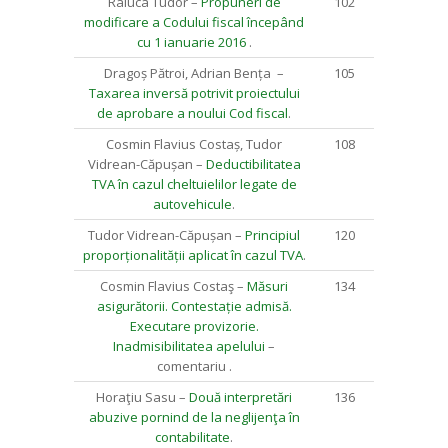
Raluca Tudor –
Propuneri de
102
modificare a Codului fiscal începând
cu 1 ianuarie 2016
.
Dragoș Pătroi, Adrian Bența –
105
Taxarea inversă potrivit proiectului
de aprobare a noului Cod fiscal
.
Cosmin Flavius Costaș, Tudor
108
Vidrean-Căpușan –
Deductibilitatea
TVA în cazul cheltuielilor legate de
autovehicule
.
Tudor Vidrean-Căpușan –
Principiul
120
proporționalității aplicat în cazul TVA
.
Cosmin Flavius Costaş –
Măsuri
134
asigurătorii. Contestație admisă.
Executare provizorie.
Inadmisibilitatea apelului
–
comentariu .
Horaţiu Sasu –
Două interpretări
136
abuzive pornind de la neglijenţa în
contabilitate
.