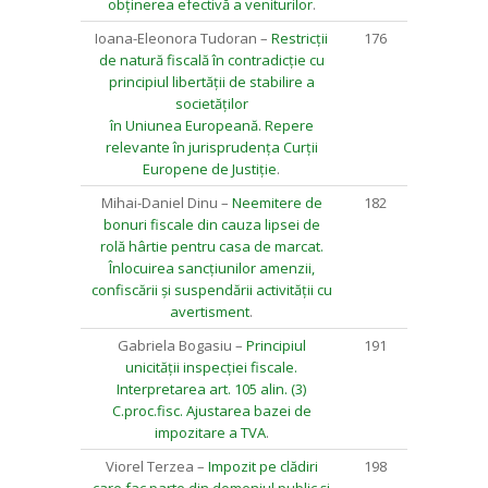
obținerea efectivă a veniturilor
.
Ioana-Eleonora Tudoran –
Restricții
176
de natură fiscală în contradicție cu
principiul libertății de stabilire a
societăților
în Uniunea Europeană. Repere
relevante în jurisprudența Curții
Europene de Justiție
.
Mihai-Daniel Dinu –
Neemitere de
182
bonuri fiscale din cauza lipsei de
rolă hârtie pentru casa de marcat.
Înlocuirea sancțiunilor amenzii,
confiscării și suspendării activității cu
avertisment
.
Gabriela Bogasiu –
Principiul
191
unicității inspecției fiscale.
Interpretarea art. 105 alin. (3)
C.proc.fisc. Ajustarea bazei de
impozitare a TVA
.
Viorel Terzea –
Impozit pe clădiri
198