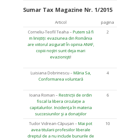
Sumar Tax Magazine Nr. 1/2015
Articol
pagina
Corneliu-Teofil Teaha –
Putem să fi
2
m liniștiți: evaziunea din România
are viitorul asigurat! În opinia ANAF,
copiii noştri sunt deja mari
evazionişti
!
Luisiana Dobrinescu –
Măria Sa,
4
Conformarea voluntară
Ioana Roman –
Restricții de ordin
6
fiscal la libera circulație a
capitalurilor. Incidenţa în materia
succesiunilor şi a donaţiilor
Tudor Vidrean-Căpușan –
Mai pot
10
avea titularii profesiilor liberale
dreptul de a nu include bunurile de