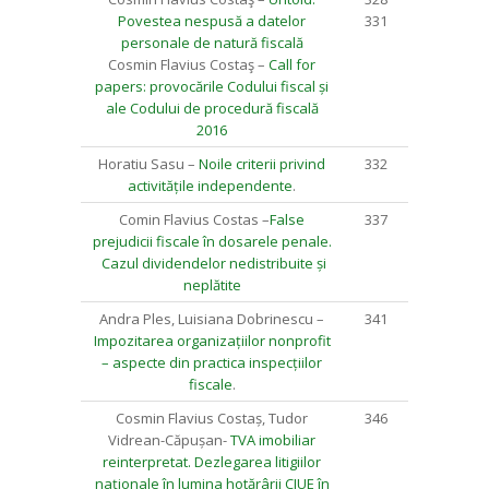
Povestea nespusă a datelor
331
personale de natură fiscală
Cosmin Flavius Costaş –
Call for
papers: provocările Codului fiscal și
ale Codului de procedură fiscală
2016
Horatiu Sasu –
Noile criterii privind
332
activitățile independente
.
Comin Flavius Costas –
False
337
prejudicii fiscale în dosarele penale.
Cazul dividendelor nedistribuite și
neplătite
Andra Ples, Luisiana Dobrinescu –
341
Impozitarea organizațiilor nonprofit
– aspecte din practica inspecțiilor
fiscale
.
Cosmin Flavius Costaș, Tudor
346
Vidrean-Căpușan-
TVA imobiliar
reinterpretat. Dezlegarea litigiilor
naționale în lumina hotărârii CJUE în