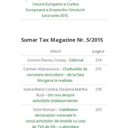
Uniunii Europene și Curtea
Europeană a Drepturilor Omului în
luna iunie 2015.
Sumar Tax Magazine Nr. 5/2015
Articol
pagina
Cosmin Flavius Costaş –
Editorial
214
Carmen Afanasenco –
Cheltuielile de
215
cercetare-dezvoltare – de la Fata
Morgana la realitate
.
Ioana Maria Costea, Despina Martha
218
Ilucă –
Din nou despre
activitățile (in)dependente
.
Sorin Roman –
Validitatea
223
declarațiilor notariale în
cazul achizițiilor de imobile cu cota
de TVA de 5% – o abordare