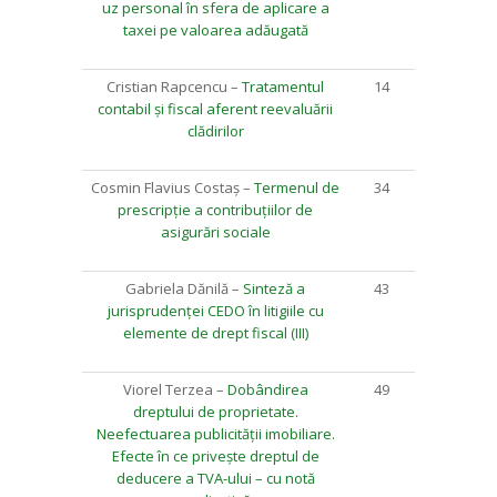
uz personal în sfera de aplicare a
taxei pe valoarea adăugată
Cristian Rapcencu –
Tratamentul
14
contabil și fiscal aferent reevaluării
clădirilor
Cosmin Flavius Costaș –
Termenul de
34
prescripție a contribuțiilor de
asigurări sociale
Gabriela Dănilă –
Sinteză a
43
jurisprudenței CEDO în litigiile cu
elemente de drept fiscal (III)
Viorel Terzea –
Dobândirea
49
dreptului de proprietate.
Neefectuarea publicității imobiliare.
Efecte în ce privește dreptul de
deducere a TVA-ului – cu notă