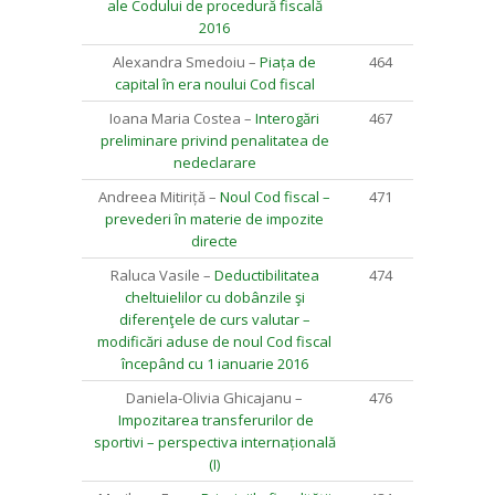
ale Codului de procedură fiscală
2016
Alexandra Smedoiu –
Piața de
464
capital în era noului Cod fiscal
Ioana Maria Costea –
Interogări
467
preliminare privind penalitatea de
nedeclarare
Andreea Mitiriță –
Noul Cod fiscal –
471
prevederi în materie de impozite
directe
Raluca Vasile –
Deductibilitatea
474
cheltuielilor cu dobânzile şi
diferenţele de curs valutar –
modificări aduse de noul Cod fiscal
începând cu 1 ianuarie 2016
Daniela-Olivia Ghicajanu –
476
Impozitarea transferurilor de
sportivi – perspectiva internațională
(I)