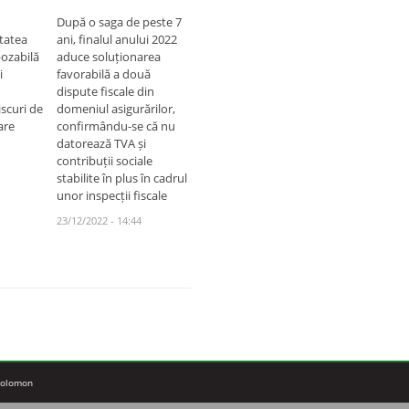
După o saga de peste 7
itatea
ani, finalul anului 2022
ozabilă
aduce soluționarea
i
favorabilă a două
dispute fiscale din
iscuri de
domeniul asigurărilor,
are
confirmându-se că nu
datorează TVA și
contribuții sociale
stabilite în plus în cadrul
unor inspecții fiscale
23/12/2022 - 14:44
 Solomon