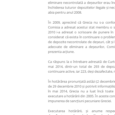
eliminare necontrolată a deșeurilor erau înc
închiderea tuturor depozitelor ilegale și n
abia pentru anul 2008.
În 2009, apreciind că Grecia nu s-a confo
Comisia a adresat acestui stat membru o sc
2010 i-a adresat o scrisoare de punere în 
considerat că exista în continuare o proble
de depozite necontrolate de deșeuri, cât și 
adecvate de eliminare a deșeurilor, Comis
prezenta acțiune.
Ca răspuns la o întrebare adresată de Curte
mai 2014, dintr-un total de 293 de depozi
continuare active, iar 223, deși dezafectate, 
În hotărârea pronunțată astăzi (2 decembrie
de 29 decembrie 2010 și potrivit informațiilo
în mai 2014, Grecia nu a luat încă toate
executare a hotărârii din 2005. În aceste cond
impunerea de sancțiuni pecuniare Greciei.
Executarea hotărârii, și anume respec