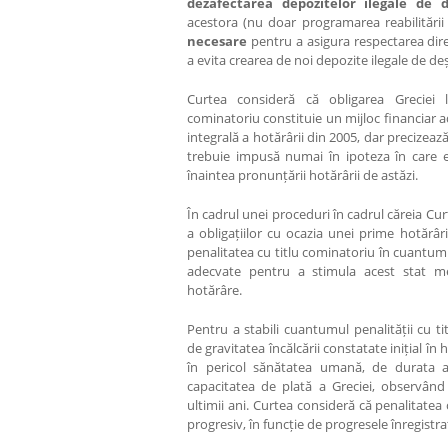
dezafectarea depozitelor ilegale de 
acestora (nu doar programarea reabilitării
necesare
pentru a asigura respectarea dir
a evita crearea de noi depozite ilegale de deș
Curtea consideră că obligarea Greciei l
cominatoriu constituie un mijloc financiar 
integrală a hotărârii din 2005, dar precizeaz
trebuie impusă numai în ipoteza în care e
înaintea pronunțării hotărârii de astăzi.
În cadrul unei proceduri în cadrul căreia Cu
a obligațiilor cu ocazia unei prime hotărâri
penalitatea cu titlu cominatoriu în cuantum
adecvate pentru a stimula acest stat 
hotărâre.
Pentru a stabili cuantumul penalității cu t
de gravitatea încălcării constatate inițial î
în pericol sănătatea umană, de durata 
capacitatea de plată a Greciei, observând
ultimii ani. Curtea consideră că penalitatea
progresiv, în funcție de progresele înregistra