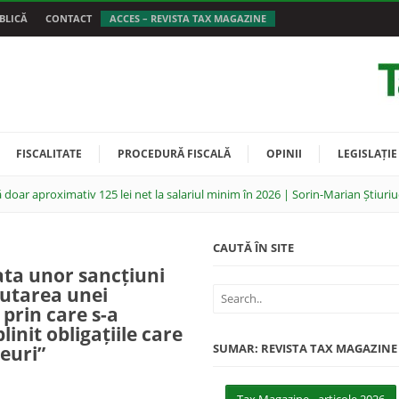
BLICĂ
CONTACT
ACCES – REVISTA TAX MAGAZINE
FISCALITATE
PROCEDURĂ FISCALĂ
OPINII
LEGISLAȚIE
 doar aproximativ 125 lei net la salariul minim în 2026 | Sorin-Marian Știuriu
CAUTĂ ÎN SITE
lata unor sancțiuni
utarea unei
 prin care s-a
linit obligațiile care
SUMAR: REVISTA TAX MAGAZINE
euri”