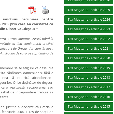
Tax Magazine - articole 2026
Tax Magazine - articole 2025
r sancț
iuni pecuniare pentru
Tax Magazine - articole 2024
in 2005 prin care s-
a constatat că
 din Directiva „de
ș
euri”
Tax Magazine - articole 2023
euro, Curtea impune Greciei, până la
Tax Magazine - articole 2022
alitate cu titlu cominatoriu al cărei
egistrate de Grecia, dar care, în lipsa
Tax Magazine - articole 2021
14 milioane de euro pe săptămână de
Tax Magazine - articole 2020
Tax Magazine - articole 2019
r membre să se asigure că deșeurile
lita sănătatea oamenilor și fără a
Tax Magazine - articole 2018
enea să interzică abandonarea,
șeurilor. Orice deținător de deșeuri
Tax Magazine - articole 2017
 care realizează recuperarea sau
 astfel de întreprindere trebuie să
Tax Magazine - articole 2016
etentă.
Tax Magazine - articole 2015
de justiție a declarat că Grecia a
a februarie 2004, 1 125 de spații de