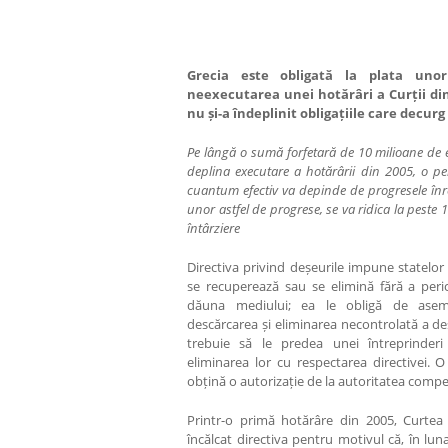
Grecia este obligată la plata uno
neexecutarea unei
hotărâri
a Cur
ț
ii d
nu ș
i-a îndeplinit obliga
ț
iile care decurg
Pe lângă o sumă forfetară de 10 milioane de 
deplina executare a hotărârii din 2005, o pen
cuantum efectiv va depinde
de progresele înr
unor astfel de progrese, se va ridica la
peste 
întârziere
Directiva privind deșeurile impune statelo
se recuperează sau se elimină fără a peric
dăuna mediului; ea le obligă de asem
descărcarea și eliminarea necontrolată a de
trebuie să le predea unei întreprinderi
eliminarea lor cu respectarea directivei. O
obțină o autorizație de la autoritatea comp
Printr-o primă hotărâre din 2005, Curtea 
încălcat directiva pentru motivul că, în lun