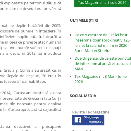
Tax Magazine - articole 2014
ă exploatate pe teritoriul său și că
econtrolate de deșeuri era prevăzută
ULTIMELE ȘTIRI
rmat pe deplin hotărârii din 2005,
risoare de punere în întârziere. În
De ce o creștere de 275 lei brut
întârziere suplimentară. Întrucât a
înseamnă doar aproximativ 125
mă în ceea ce privește atât numărul
lei net la salariul minim în 2026 |
lipsa unui număr suficient de spații
Sorin-Marian Știuriuc
ia a decis, în 2013, să introducă
Due diligence: de ce este punctul
de inflexiune al oricărei tranzacți
M&A
, Grecia și Comisia au arătat că, în
te ilegale de deșeuri, 70 erau în
Tax Magazine nr. 3 Mai – Iunie
nu fuseseră încă reabilitate.
2026
 2014), Curtea amintește că la data
SOCIAL MEDIA
r prezentate de Grecia în fața Curții
 măsurile necesare pentru deplina
iții, Curtea apreciază că se justifică
Revista Tax Magazine
tarea directivei, ar presupune