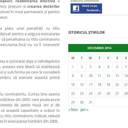
Editura Solomon
de
ș
euri
,
reabilitarea efectivă
a
 lor), precum și
c
rearea dotărilor
ectivei în mod permanent și pentru
euri.
a plata unei penalități cu titlu
ISTORICUL ȘTIRILOR
adecvat pentru a asigura executarea
ă că penalitatea cu titlu cominatoriu
xecutarea încă nu va fi intervenit
DECEMBER 2014
M
T
W
T
F
S
S
rtea a constatat deja o neîndeplinire
, aceasta este liberă să stabilească
1
2
3
4
5
6
7
ul și sub forma pe care le consideră
8
9
10
11
12
13
14
membru să execute această primă
15
16
17
18
19
20
21
22
23
24
25
26
27
28
itlu cominatoriu, Curtea ține seama
n hotărârea din 2005, care poate pune
29
30
31
acesteia de peste nouă ani și de
« Nov
Jan »
 că această capacitate a scăzut în
 cu titlu cominatoriu trebuie redusă
te în executarea hotărârii din 2005.