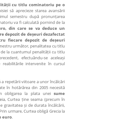
ității cu titlu cominatoriu pe o
siei să aprecieze starea avansării
primul semestru după pronunțarea
natoriu va fi calculată pornind de la
uro, din care se va deduce un
re depozit de de
ș
euri dezafectat
ru fiecare depozit de de
ș
euri
mestru următor, penalitatea cu titlu
de la cuantumul penalității cu titlu
precedent, efectuându-se aceleași
reabilitările intervenite în cursul
a repetării viitoare a unor încălcări
tate în hotărârea din 2005 necesită
m obligarea la plata unei
sume
teia, Curtea ține seama (precum în
e gravitatea și de durata încălcării,
 Prin urmare, Curtea obligă Grecia la
e euro
.