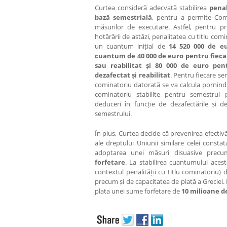
Curtea consideră adecvată stabilirea
penal
bază semestrială
, pentru a permite Comi
măsurilor de executare. Astfel, pentru 
hotărârii de astăzi, penalitatea cu titlu comi
un cuantum inițial de
14 520 000 de e
cuantum de 40 000 de euro pentru fieca
sau reabilitat
ș
i 80 000 de euro pent
dezafectat
ș
i reabilitat
. Pentru fiecare se
cominatoriu datorată se va calcula pornind 
cominatoriu stabilite pentru semestrul 
deduceri în funcție de dezafectările și de 
semestrului.
În plus, Curtea decide că prevenirea efectivă 
ale dreptului Uniunii similare celei consta
adoptarea unei măsuri disuasive precu
forfetare
. La stabilirea cuantumului aces
contextul penalității cu titlu cominatoriu) d
precum și de capacitatea de plată a Greciei.
plata unei sume forfetare de
10 milioane d