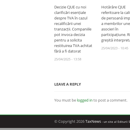
Decizie CJUE cu noi
Hotărâre CJUE
clarificări esențiale
referitoare la cal
despre TVA în cazul
de persoană imp
recalificării unei
a membrilor une
tranzacții. Companiile
asocieri în
pot invoca decizia
participațiune. R
pentru a solicita
greșită interpret
restituirea TVA achitat
25/04/2023 - 10:45
fără a fi datorat
25/04/2025 - 13:58
LEAVE A REPLY
You must be
logged in
to post a comment.
© Copyright 2026
TaxNews
- un site al Editurii