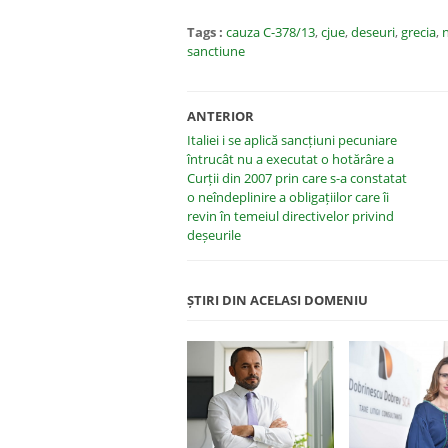
Tags :
cauza C-378/13
,
cjue
,
deseuri
,
grecia
,
sanctiune
ANTERIOR
Italiei i se aplică sancțiuni pecuniare
întrucât nu a executat o hotărâre a
Curții din 2007 prin care s-a constatat
o neîndeplinire a obligațiilor care îi
revin în temeiul directivelor privind
deșeurile
ȘTIRI DIN ACELASI DOMENIU