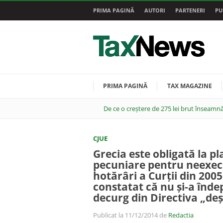
PRIMA PAGINĂ
AUTORI
PARTENERI
PU
PRIMA PAGINĂ
TAX MAGAZINE
De ce o creștere de 275 lei brut înseamnă
CJUE
Grecia este obligată la p
pecuniare pentru neexec
hotărâri a Curții din 2005
constatat că nu și-a îndep
decurg din Directiva „deș
Publicat la 11/12/2014 de
Redactia