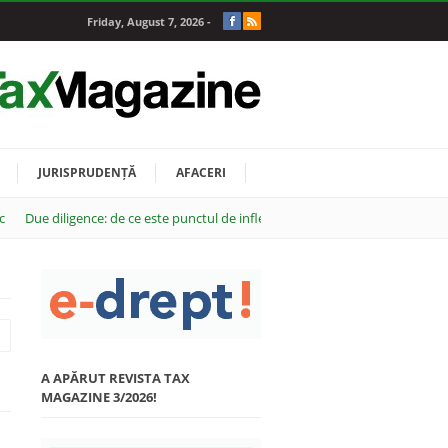
Friday, August 7, 2026 -
JURISPRUDENȚĂ
AFACERI
c
Due diligence: de ce este punctul de inflexiune al oricărei tranzacții M&A
A APĂRUT REVISTA TAX
MAGAZINE 3/2026!