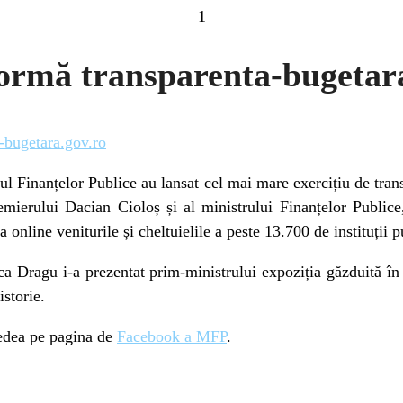
1
ormă transparenta-bugetar
-bugetara.gov.ro
l Finanțelor Publice au lansat cel mai mare exercițiu de tra
remierului Dacian Cioloș și al ministrului Finanțelor Publi
a online veniturile și cheltuielile a peste 13.700 de instituții p
 Dragu i-a prezentat prim-ministrului expoziția găzduită în h
istorie.
 vedea pe pagina de
Facebook a MFP
.