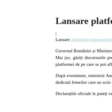
Lansare platf
|
Lansare
platformă transparenta
Guvernul României și Ministeru
Mai jos, găsiți discursurile p
platformei de pe care se pot afl
După eveniment, ministrul Anca
dedicată femeilor care au scris 
Declarațiile oficiale le puteți