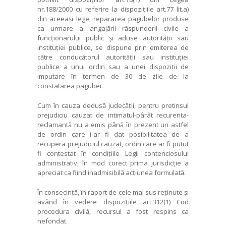
nr.188/2000 cu referire la dispozițiile art.77 lit.a)
din aceeași lege, repararea pagubelor produse
ca urmare a angajării răspunderii civile a
funcționarului public și aduse autorității sau
instituției publice,
se dispune prin emiterea de
către conducătorul
autorității sau instituției
publice a unui
ordin sau a unei dispoziții de
imputare
în termen de 30 de zile de la
constatarea pagubei.
Cum în cauza dedusă judecății, pentru pretinsul
prejudiciu cauzat de intimatul-pârât recurenta-
reclamantă nu a emis până în prezent un astfel
de ordin care i-ar fi dat posibilitatea de a
recupera prejudiciul cauzat, ordin care ar fi putut
fi contestat în condițiile Legii contenciosului
administrativ, în mod corect prima jurisdicție a
apreciat ca fiind inadmisibilă acțiunea formulată.
În consecință, în raport de cele mai sus reținute și
având în vedere dispozițiile art.312(1) Cod
procedura civilă, recursul a fost respins ca
nefondat.