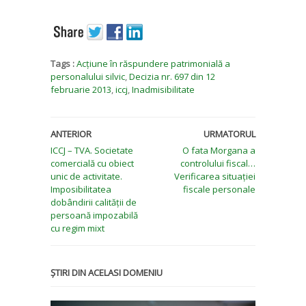
Tags :
Acțiune în răspundere patrimonială a
personalului silvic
,
Decizia nr. 697 din 12
februarie 2013
,
iccj
,
Inadmisibilitate
ANTERIOR
URMATORUL
ICCJ – TVA. Societate
O fata Morgana a
comercială cu obiect
controlului fiscal…
unic de activitate.
Verificarea situației
Imposibilitatea
fiscale personale
dobândirii calității de
persoană impozabilă
cu regim mixt
ȘTIRI DIN ACELASI DOMENIU