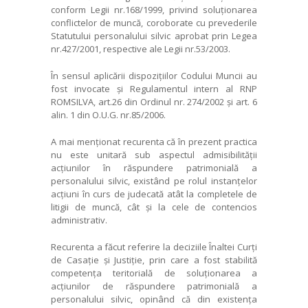
conform Legii nr.168/1999, privind soluționarea
conflictelor de muncă, coroborate cu prevederile
Statutului personalului silvic aprobat prin Legea
nr.427/2001, respective ale Legii nr.53/2003.
În sensul aplicării dispozițiilor Codului Muncii au
fost invocate și Regulamentul intern al RNP
ROMSILVA, art.26 din Ordinul nr. 274/2002 și art. 6
alin. 1 din O.U.G. nr.85/2006.
A mai menționat recurenta că în prezent practica
nu este unitară sub aspectul admisibilității
acțiunilor în răspundere patrimonială a
personalului silvic, existând pe rolul instanțelor
acțiuni în curs de judecată atât la completele de
litigii de muncă, cât și la cele de contencios
administrativ.
Recurenta a făcut referire la deciziile Înaltei Curți
de Casație și Justiție, prin care a fost stabilită
competența teritorială de soluționarea a
acțiunilor de răspundere patrimonială a
personalului silvic, opinând că din existența