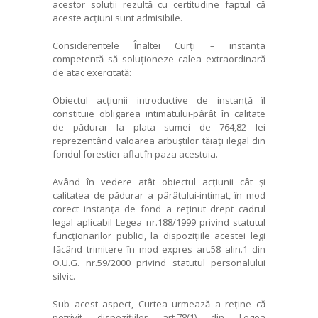
acestor soluții rezultă cu certitudine faptul că
aceste acțiuni sunt admisibile.
Considerentele Înaltei Curți – instanța
competentă să soluționeze calea extraordinară
de atac exercitată:
Obiectul acțiunii introductive de instanță îl
constituie obligarea intimatului-pârât în calitate
de pădurar la plata sumei de 764,82 lei
reprezentând valoarea arbuștilor tăiați ilegal din
fondul forestier aflat în paza acestuia.
Având în vedere atât obiectul acțiunii cât și
calitatea de pădurar a pârâtului-intimat, în mod
corect instanța de fond a reținut drept cadrul
legal aplicabil Legea nr.188/1999 privind statutul
funcționarilor publici, la dispozițiile acestei legi
făcând trimitere în mod expres art.58 alin.1 din
O.U.G. nr.59/2000 privind statutul personalului
silvic.
Sub acest aspect, Curtea urmează a reține că
potrivit dispozițiilor art.78(1) din Legea