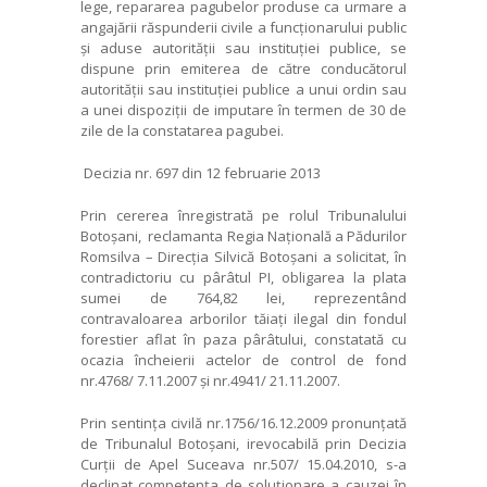
lege, repararea pagubelor produse ca urmare a
angajării răspunderii civile a funcționarului public
și aduse autorității sau instituției publice, se
dispune prin emiterea de către conducătorul
autorității sau instituției publice a unui ordin sau
a unei dispoziții de imputare în termen de 30 de
zile de la constatarea pagubei.
Decizia nr. 697 din 12 februarie 2013
Prin cererea înregistrată pe rolul Tribunalului
Botoșani, reclamanta Regia Națională a Pădurilor
Romsilva – Direcția Silvică Botoșani a solicitat, în
contradictoriu cu pârâtul PI, obligarea la plata
sumei de 764,82 lei, reprezentând
contravaloarea arborilor tăiați ilegal din fondul
forestier aflat în paza pârâtului, constatată cu
ocazia încheierii actelor de control de fond
nr.4768/ 7.11.2007 și nr.4941/ 21.11.2007.
Prin sentința civilă nr.1756/16.12.2009 pronunțată
de Tribunalul Botoșani, irevocabilă prin Decizia
Curții de Apel Suceava nr.507/ 15.04.2010, s-a
declinat competența de soluționare a cauzei în