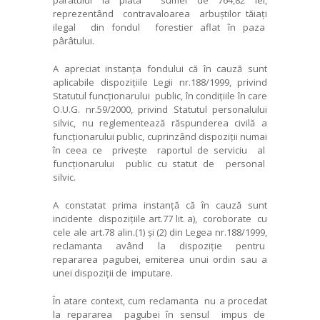
reprezentând contravaloarea arbuștilor tăiați
ilegal din fondul forestier aflat în paza
pârâtului.
A apreciat instanța fondului că în cauză sunt
aplicabile dispozițiile Legii nr.188/1999, privind
Statutul funcționarului public, în condițiile în care
O.U.G. nr.59/2000, privind Statutul personalului
silvic, nu reglementează răspunderea civilă a
funcționarului public, cuprinzând dispoziții numai
în ceea ce privește raportul de serviciu al
funcționarului public cu statut de personal
silvic.
A constatat prima instanță că în cauză sunt
incidente dispozițiile art.77 lit. a), coroborate cu
cele ale art.78 alin.(1) și (2) din Legea nr.188/1999,
reclamanta având la dispoziție pentru
repararea pagubei, emiterea unui ordin sau a
unei dispoziții de imputare.
În atare context, cum reclamanta nu a procedat
la repararea pagubei în sensul impus de