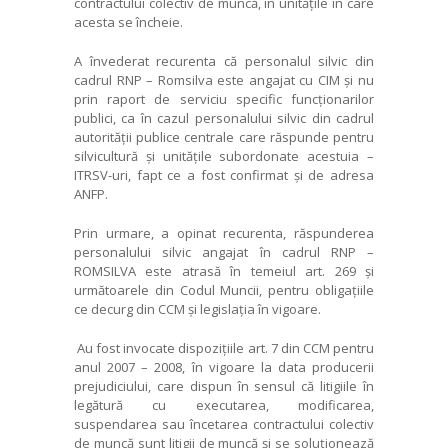
contractului colectiv de muncă, în unitățile în care
acesta se încheie.
A învederat recurenta că personalul silvic din
cadrul RNP – Romsilva este angajat cu CIM și nu
prin raport de serviciu specific funcționarilor
publici, ca în cazul personalului silvic din cadrul
autorității publice centrale care răspunde pentru
silvicultură și unitățile subordonate acestuia –
ITRSV-uri, fapt ce a fost confirmat și de adresa
ANFP.
Prin urmare, a opinat recurenta, răspunderea
personalului silvic angajat în cadrul RNP –
ROMSILVA este atrasă în temeiul art. 269 și
următoarele din Codul Muncii, pentru obligațiile
ce decurg din CCM și legislația în vigoare.
Au fost invocate dispozițiile art. 7 din CCM pentru
anul 2007 – 2008, în vigoare la data producerii
prejudiciului, care dispun în sensul că litigiile în
legătură cu executarea, modificarea,
suspendarea sau încetarea contractului colectiv
de muncă sunt litigii de muncă și se soluționează