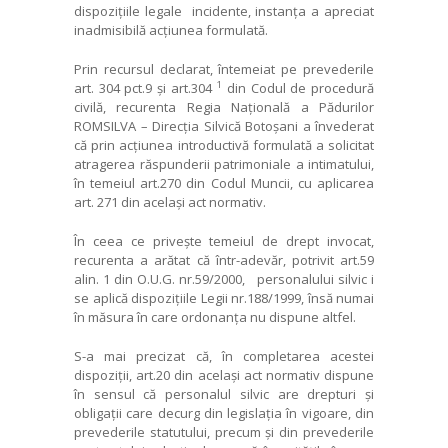
dispozițiile legale incidente, instanța a apreciat
inadmisibilă acțiunea formulată.
Prin recursul declarat, întemeiat pe prevederile
1
art. 304 pct.9 și art.304
din Codul de procedură
civilă, recurenta Regia Națională a Pădurilor
ROMSILVA – Direcția Silvică Botoșani a învederat
că prin acțiunea introductivă formulată a solicitat
atragerea răspunderii patrimoniale a intimatului,
în temeiul art.270 din Codul Muncii, cu aplicarea
art. 271 din același act normativ.
În ceea ce privește temeiul de drept invocat,
recurenta a arătat că într-adevăr, potrivit art.59
alin. 1 din O.U.G. nr.59/2000, personalului silvic i
se aplică dispozițiile Legii nr.188/1999, însă numai
în măsura în care ordonanța nu dispune altfel.
S-a mai precizat că, în completarea acestei
dispoziții, art.20 din același act normativ dispune
în sensul că personalul silvic are drepturi și
obligații care decurg din legislația în vigoare, din
prevederile statutului, precum și din prevederile