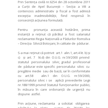
Prin Sentința civilă nr.6254 din 28 octombrie 2011
a Curții de Apel București – Secția a VIII a
contencios administrativ și fiscal a fost admisă
excepția inadmisibilității, fiind respinsă în
consecință acțiunea formulată.
Pentru pronunța această hotărâre, prima
instanță a reținut că pârâtul a fost salariatul
reclamantei Regia Națională a Pădurilor Romsilva
– Direcția Silvică Botoșani, în calitate de pădurar.
S-a mai reținut că potrivit art.1 alin.1, art.4 lit. b) și
c) și art. 7 lit.d) din O.U.G. nr.59/2000 privind
statutul personalului silvic, gradul profesional
de pădurar este specific personalului silvic cu
pregătire medie sau de bază, iar în conformitate
cu art.58 alin.1 din O.U.G. nr.59/2000,
personalului silvic i se aplică prevederile Legii
nr.188/1999 privind Statutul funcționarilor publici,
în măsura în care ordonanță de urgență nu
dispune astfel.
Prin acțiune, reclamanta a solicitat obligarea
pârâtului la plata sumei de 764,82 lei,