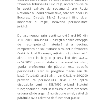
favoarea Tribunalului București, apreciindu-se că
în speță calitate de reclamantă are Regia
Națională a Pădurilor Romsilva, care are sediul în
București, Direcția Silvică Botoșani fiind doar
mandatar al regiei, neavând personalitate
juridică.
De asemenea, prin sentința civilă nr.3162 din
31.03.2011, Tribunalul București a admis excepția
de necompetență materială și a declinat
competența de soluționare a cauzei în favoarea
Curții de Apel București, reținând că potrivit art.1
alin.1, art.4 lit. b și c și art.7 lit.d din O.U.G.
nr.59/2000 privind statutul personalului silvic,
gradul profesional de pădurar este specific
personalului silvic cu pregătire medie sau de
bază. Totodată, art.58 alin.1 din O.U.G. nr.59/2000
prevede că personalului silvic i se aplică
dispozițiile Legii nr.188/1999 privind Statutul
funcționarilor publici, în măsura în care prezenta
ordonanță de urgență nu dispune altfel, astfel că
pârâtul a avut calitatea de funcționar public.