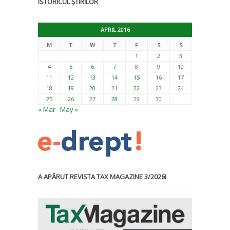
ISTORICUL ȘTIRILOR
APRIL 2016
M
T
W
T
F
S
S
1
2
3
4
5
6
7
8
9
10
11
12
13
14
15
16
17
18
19
20
21
22
23
24
25
26
27
28
29
30
« Mar
May »
A APĂRUT REVISTA TAX MAGAZINE 3/2026!