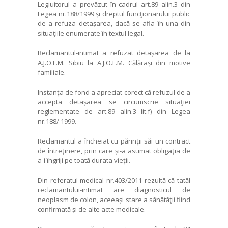
Legiuitorul a prevăzut în cadrul art.89 alin.3 din
Legea nr.188/1999 și dreptul funcţionarului public
de a refuza detașarea, dacă se afla în una din
situaţiile enumerate în textul legal.
Reclamantul-intimat a refuzat detașarea de la
A.J.O.F.M. Sibiu la A.J.O.F.M. Călărași din motive
familiale.
Instanţa de fond a apreciat corect că refuzul de a
accepta detașarea se circumscrie situaţiei
reglementate de art.89 alin.3 lit.f) din Legea
nr.188/ 1999.
Reclamantul a încheiat cu părinţii săi un contract
de întreţinere, prin care și-a asumat obligaţia de
a-i îngriji pe toată durata vieţii.
Din referatul medical nr.403/2011 rezultă că tatăl
reclamantului-intimat are diagnosticul de
neoplasm de colon, aceeași stare a sănătăţii fiind
confirmată și de alte acte medicale.