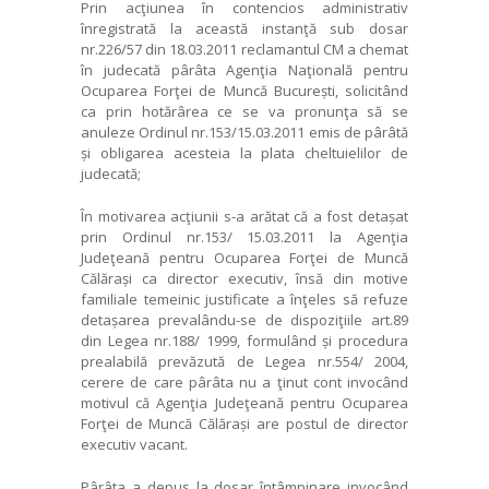
Prin acţiunea în contencios administrativ
înregistrată la această instanţă sub dosar
nr.226/57 din 18.03.2011 reclamantul CM a chemat
în judecată pârâta Agenţia Naţională pentru
Ocuparea Forţei de Muncă București, solicitând
ca prin hotărârea ce se va pronunţa să se
anuleze Ordinul nr.153/15.03.2011 emis de pârâtă
și obligarea acesteia la plata cheltuielilor de
judecată;
În motivarea acţiunii s-a arătat că a fost detașat
prin Ordinul nr.153/ 15.03.2011 la Agenţia
Judeţeană pentru Ocuparea Forţei de Muncă
Călărași ca director executiv, însă din motive
familiale temeinic justificate a înţeles să refuze
detașarea prevalându-se de dispoziţiile art.89
din Legea nr.188/ 1999, formulând și procedura
prealabilă prevăzută de Legea nr.554/ 2004,
cerere de care pârâta nu a ţinut cont invocând
motivul că Agenţia Judeţeană pentru Ocuparea
Forţei de Muncă Călărași are postul de director
executiv vacant.
Pârâta a depus la dosar întâmpinare invocând