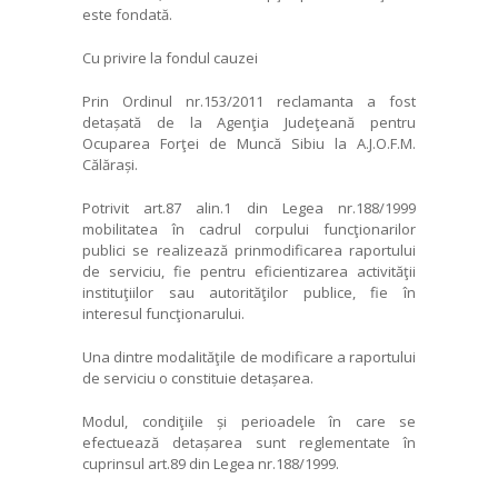
este fondată.
Cu privire la fondul cauzei
Prin Ordinul nr.153/2011 reclamanta a fost
detașată de la Agenţia Judeţeană pentru
Ocuparea Forţei de Muncă Sibiu la A.J.O.F.M.
Călărași.
Potrivit art.87 alin.1 din Legea nr.188/1999
mobilitatea
în cadrul corpului funcţionarilor
publici se realizează prin
modificarea
raportului
de serviciu, fie pentru eficientizarea activităţii
instituţiilor sau autorităţilor publice, fie în
interesul funcţionarului.
Una dintre modalităţile de modificare a raportului
de serviciu o constituie detașarea.
Modul, condiţiile și perioadele în care se
efectuează detașarea sunt reglementate în
cuprinsul art.89 din Legea nr.188/1999.