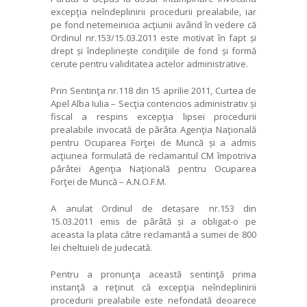
excepţia neîndeplinirii procedurii prealabile, iar
pe fond netemeinicia acţiunii având în vedere că
Ordinul nr.153/15.03.2011 este motivat în fapt și
drept și îndeplinește condiţiile de fond și formă
cerute pentru validitatea actelor administrative.
Prin Sentinţa nr.118 din 15 aprilie 2011, Curtea de
Apel Alba Iulia – Secţia contencios administrativ și
fiscal a respins excepţia lipsei procedurii
prealabile invocată de pârâta Agenţia Naţională
pentru Ocuparea Forţei de Muncă și a admis
acţiunea formulată de reclamantul CM împotriva
pârâtei Agenţia Naţională pentru Ocuparea
Forţei de Muncă – A.N.O.F.M.
A anulat Ordinul de detașare nr.153 din
15.03.2011 emis de pârâtă și a obligat-o pe
aceasta la plata către reclamantă a sumei de 800
lei cheltuieli de judecată.
Pentru a pronunţa această sentinţă prima
instanţă a reţinut că excepţia neîndeplinirii
procedurii prealabile este nefondată deoarece