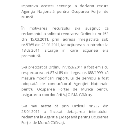
Împotriva acestei sentinţe a declarat recurs
Agenţia Naţională pentru Ocuparea Forţei de
Muncă.
În motivarea recursului s-a susţinut că
reclamantul a solicitat revocarea Ordinului nr.153
din 15.03.2011, prin adresa înregistrată sub
nr.5765 din 23.03.2011, iar acţiunea s-a introdus la
18.03.2011, situaţie în care acţiunea era
prematură.
S-a precizat că Ordinul nr.153/2011 a fost emis cu
respectarea art.87 și 89 din Legea nr.188/1999, că
măsura modificării raportului de serviciu a fost
adoptată de conducătorul Agenţiei Naţionale
pentru Ocuparea Forţei de Muncă pentru
asigurarea coordonării A.J.O.F.M. Călărași.
S-a mai arătat că prin Ordinul nr.232 din
28.04.2011 a încetat detașarea intimatului-
reclamant la Agenţia Judeţeană pentru Ocuparea
Forţei de Muncă Călărași.