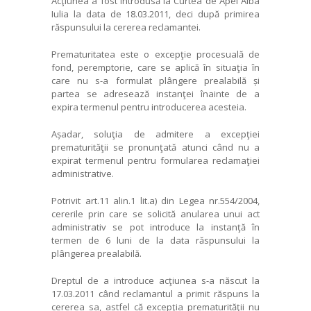
Acţiunea
a fost introdusă la Curtea de Apel Alba
Iulia la data de 18.03.2011, deci după primirea
răspunsului la cererea reclamantei.
Prematuritatea este o excepţie procesuală de
fond, peremptorie, care se aplică în situaţia în
care nu s-a formulat plângere prealabilă și
partea se adresează instanţei înainte de a
expira termenul pentru introducerea acesteia.
Așadar, soluţia de admitere a excepţiei
prematurităţii se pronunţată atunci când nu a
expirat termenul pentru formularea reclamaţiei
administrative.
Potrivit art.11 alin.1 lit.a) din Legea nr.554/2004,
cererile prin care se solicită anularea unui act
administrativ se pot introduce la instanţă în
termen de 6 luni de la data răspunsului la
plângerea prealabilă.
Dreptul de a introduce acţiunea
s-a născut la
17.03.2011
când reclamantul a primit răspuns la
cererea sa, astfel că excepţia prematurităţii nu