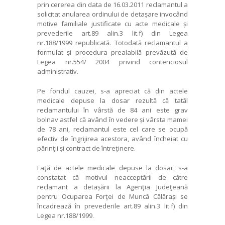
prin cererea din data de 16.03.2011 reclamantul a
solicitat anularea ordinului de detașare invocând
motive familiale justificate cu acte medicale și
prevederile art.89 alin.3 lit.f) din Legea
nr.188/1999 republicată. Totodată reclamantul a
formulat și procedura prealabilă prevăzută de
Legea nr.554/ 2004 privind contenciosul
administrativ.
Pe fondul cauzei, s-a apreciat că din actele
medicale depuse la dosar rezultă că tatăl
reclamantului în vârstă de 84 ani este grav
bolnav astfel că având în vedere și vârsta mamei
de 78 ani, reclamantul este cel care se ocupă
efectiv de îngrijirea acestora, având încheiat cu
părinţii și contract de întreţinere.
Faţă de actele medicale depuse la dosar, s-a
constatat că motivul neacceptării de către
reclamant a detașării la Agenţia Judeţeană
pentru Ocuparea Forţei de Muncă Călărași se
încadrează în prevederile art.89 alin.3 lit.f) din
Legea nr.188/1999.