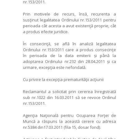
nr.153/2011.
Prin motivele de recurs, însă, recurenta a
susţinut legalitatea Ordinului nr.153/2011 pentru
perioada cât acesta a avut existenţă proprie, cât
a produs efecte juridice.
În consecinţă, se află în analiză
legalitatea
Ordinului nr.153/2011 care a produs consecinţe
în perioada de la data emiterii și până la
adoptarea Ordinului nr.232 din 28.04.2011 și ca
urmare, excepţia este nefondată.
Cu privire la excepţia prematurităţii acţiunii
Reclamantul a solicitat prin
cererea
înregistrată
sub nr.1022 din
16.03.2011
să se revoce Ordinul
nr.153/2011.
Agenţia Naţională pentru Ocuparea Forţei de
Muncă a
răspuns
la această cerere cu adresa
nr.5384 din
17.03.2011
(fila 15, dosar fond).