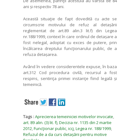
De asemenea, părinţii acestuia au vârsta de 84
ani și respectiv 78 ani.
Această situaţie de fapt dovedită cu acte se
circumscrie motivului de refuz al detașării
reglementat de art.89 alin.3 lit.f) din Legea
nr.188/1999, context în care ordinul de detașare a
fost nelegal, adoptat cu exces de putere, prin
încălcarea dreptului funcţionarului public, de a
refuza detașarea.
Având în vedere considerentele expuse, în baza
art.312 Cod procedura civilă, recursul a fost
respins, sentinţa primei instanţe fiind legală și
temeinică.
Tags :
Aprecierea temeiniciei motivelor invocate
,
art. 89 alin. (3) lit. f)
,
Decizia nr. 1135 din 2 martie
2012
,
Funcţionar public
,
iccj
,
Legea nr. 188/1999
,
Refuzul de a da curs detașării pentru motive