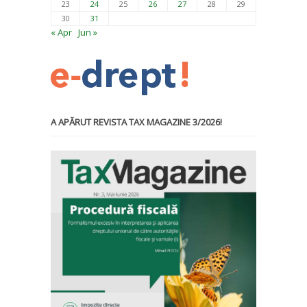
23
24
25
26
27
28
29
30
31
« Apr
Jun »
A APĂRUT REVISTA TAX MAGAZINE 3/2026!