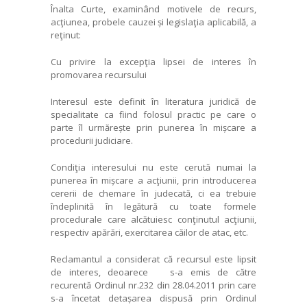
Înalta Curte, examinând motivele de recurs,
acţiunea, probele cauzei și legislaţia aplicabilă, a
reţinut:
Cu privire la excepţia lipsei de interes în
promovarea recursului
Interesul este definit în literatura juridică de
specialitate ca fiind folosul practic pe care o
parte îl urmărește prin punerea în mișcare a
procedurii judiciare.
Condiţia interesului nu este cerută numai la
punerea în mișcare a acţiunii, prin introducerea
cererii de chemare în judecată, ci ea trebuie
îndeplinită în legătură cu toate formele
procedurale care alcătuiesc conţinutul acţiunii,
respectiv apărări, exercitarea căilor de atac, etc.
Reclamantul a considerat că recursul este lipsit
de interes, deoarece s-a emis de către
recurentă Ordinul nr.232 din 28.04.2011 prin care
s-a încetat detașarea dispusă prin Ordinul