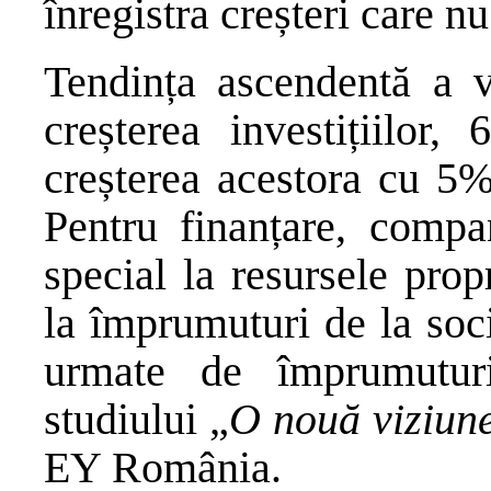
înregistra creșteri care n
Tendința ascendentă a vâ
creșterea investițiilor,
creșterea acestora cu 5%
Pentru finanțare, compa
special la resursele propr
la împrumuturi de la socie
urmate de împrumuturi
studiului „
O nouă viziune
EY România.