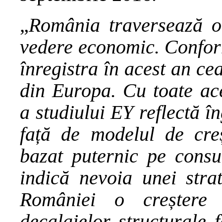
„
România traversează o
vedere economic. Confo
înregistra în acest an c
din Europa. Cu toate aces
a studiului
EY
reflectă î
față de modelul de cre
bazat puternic pe consu
indică nevoia unei stra
României o creștere 
decalajelor structurale f