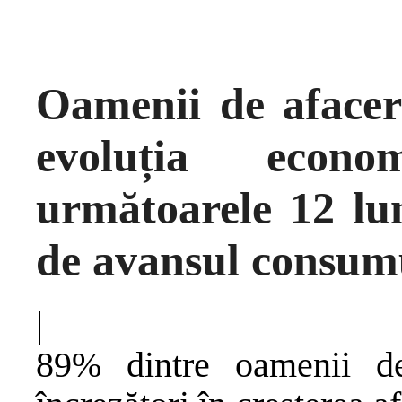
Oamenii de afacer
evoluția econo
următoarele 12 lun
de avansul consum
|
89% dintre oamenii d