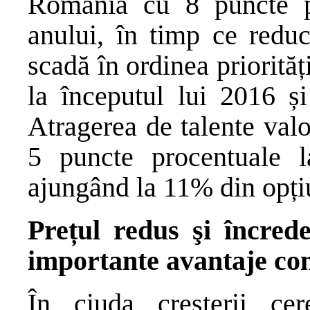
România cu 8 puncte pr
anului, în timp ce reduc
scadă în ordinea priorită
la începutul lui 2016 ș
Atragerea de talente val
5 puncte procentuale la
ajungând la 11% din opți
Prețul redus şi încred
importante avantaje co
În ciuda creșterii cer