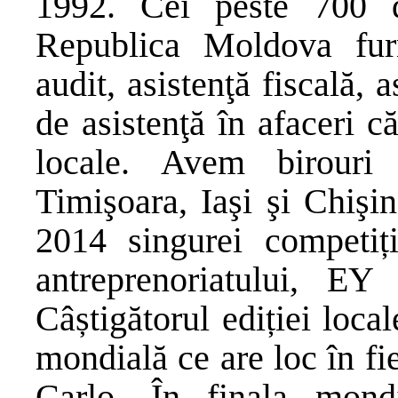
1992. Cei peste 700 
Republica Moldova furn
audit, asistenţă fiscală, a
de asistenţă în afaceri c
locale. Avem birouri 
Timişoara, Iaşi şi Chişi
2014 singurei competiț
antreprenoriatului, E
Câștigătorul ediției loca
mondială ce are loc în fi
Carlo. În finala mond