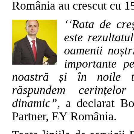
România au crescut cu 1
‘
‘Rata de creș
este rezultatul
oamenii noștri
importante p
noastră și în noile 
răspundem cerințelo
dinamic”
, a declarat B
Partner, EY România.