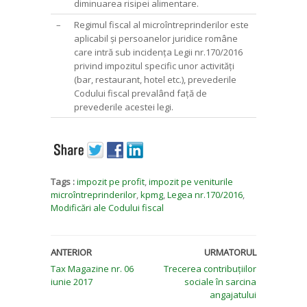
diminuarea risipei alimentare.
–
Regimul fiscal al microîntreprinderilor este
aplicabil și persoanelor juridice române
care intră sub incidența Legii nr.170/2016
privind impozitul specific unor activități
(bar, restaurant, hotel etc.), prevederile
Codului fiscal prevalând față de
prevederile acestei legi.
Tags :
impozit pe profit
,
impozit pe veniturile
microîntreprinderilor
,
kpmg
,
Legea nr.170/2016
,
Modificări ale Codului fiscal
ANTERIOR
URMATORUL
Tax Magazine nr. 06
Trecerea contribuțiilor
iunie 2017
sociale în sarcina
angajatului