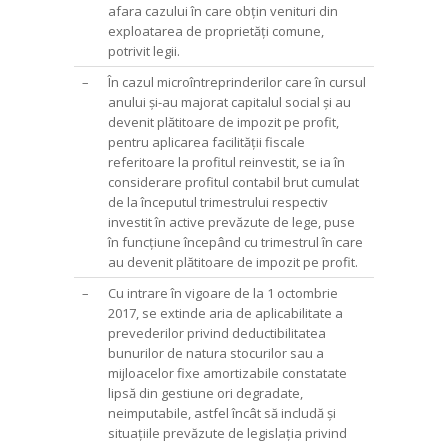
afara cazului în care obțin venituri din
exploatarea de proprietăți comune,
potrivit legii.
–
În cazul microîntreprinderilor care în cursul
anului și-au majorat capitalul social și au
devenit plătitoare de impozit pe profit,
pentru aplicarea facilității fiscale
referitoare la profitul reinvestit, se ia în
considerare profitul contabil brut cumulat
de la începutul trimestrului respectiv
investit în active prevăzute de lege, puse
în funcțiune începând cu trimestrul în care
au devenit plătitoare de impozit pe profit.
–
Cu intrare în vigoare de la 1 octombrie
2017, se extinde aria de aplicabilitate a
prevederilor privind deductibilitatea
bunurilor de natura stocurilor sau a
mijloacelor fixe amortizabile constatate
lipsă din gestiune ori degradate,
neimputabile, astfel încât să includă și
situațiile prevăzute de legislația privind