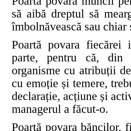
Poartă povara muncii per
să aibă dreptul să mearg
îmbolnăvească sau chiar 
Poartă povara fiecărei i
parte, pentru că, din
organisme cu atribuții de 
cu emoție și temere, trebu
declarație, acțiune și act
managerul a făcut-o.
Poartă povara băncilor, f