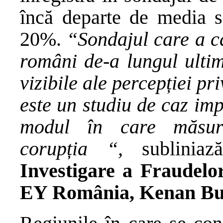
încă departe de media sc
20%.
“Sondajul care a ca
români de-a lungul ultim
vizibile ale percepției p
este un studiu de caz im
modul în care măsuril
corupția “,
sublinia
Investigare a Fraudelor
EY România, Kenan Bu