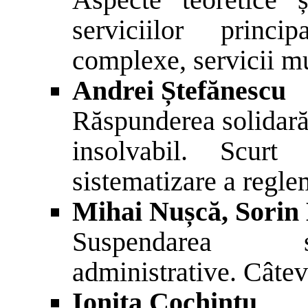
serviciilor princi
complexe, servicii mu
Andrei Ștefănescu
Răspunderea solidară 
insolvabil. Scurt
sistematizare a regle
Mihai Nușcă, Sorin
Suspendarea sol
administrative. Câte
Ionița Cochințu