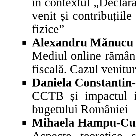
în contextul „Declara
venit și contribuțiil
fizice”
Alexandru Mănucu
Mediul online rămâne
fiscală. Cazul venitur
Daniela Constantin
CCTB și impactul i
bugetului României
Mihaela Hampu-Cu
Aspecte teoretice ș