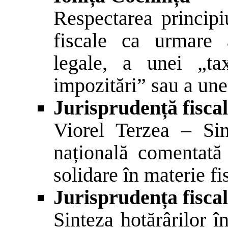
Respectarea principiu
fiscale ca urmare a
legale, a unei „ta
impozitări” sau a un
Jurisprudență fisca
Viorel Terzea – Sin
națională comentată 
solidare în materie fi
Jurisprudența fiscal
Sinteza hotărârilor î