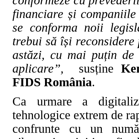
conformeze cu prevederil
financiare și companiile
se conforma noii legisla
trebui să își reconsider
astăzi, cu mai puțin de
aplicare”,
susține
Ke
FIDS România
.
Ca urmare a digitaliză
tehnologice extrem de ra
confrunte cu un numă