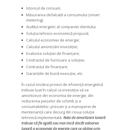
Istoricul de consum;
Măsurarea defalcată a consumului (smart
metering);
Auditul energetic al companiei clientului;
Soluția tehnico-economică propusă;
Calculul economiei de energie;
Calculul amortizării investiției;
Evalurea soluției de finanțare;
Contractul de furnizare a soluției;
Contractul de finanțare;
Garanțiile de bună execuție, etc.
În cazul oricărui proiect de eficiență energetică
trebuie luat în calcul ca investiția să se
amortizeze din economia de energie, din
reducerea pieselor de schimb și a
consumabilelor, precum și a manoperei de
mentenanță care decurg din noua soluție
tehnnică implementată.
Rata de amortizare lunară
trebuie să fie egală sau mai mică decât valoarea
lunară a economiei de energie care se obține prin