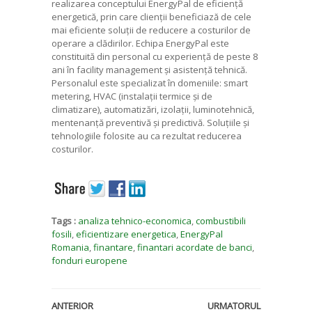
realizarea conceptului EnergyPal de eficiență
energetică, prin care clienții beneficiază de cele
mai eficiente soluții de reducere a costurilor de
operare a clădirilor. Echipa EnergyPal este
constituită din personal cu experiență de peste 8
ani în facility management și asistență tehnică.
Personalul este specializat în domeniile: smart
metering, HVAC (instalații termice și de
climatizare), automatizări, izolații, luminotehnică,
mentenanță preventivă și predictivă. Soluțiile și
tehnologiile folosite au ca rezultat reducerea
costurilor.
Tags :
analiza tehnico-economica
,
combustibili
fosili
,
eficientizare energetica
,
EnergyPal
Romania
,
finantare
,
finantari acordate de banci
,
fonduri europene
ANTERIOR
URMATORUL