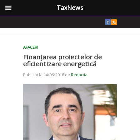
TaxNews
AFACERI
Finanțarea proiectelor de
eficientizare energetică
Publicat la 14/06/2018 de
Redactia