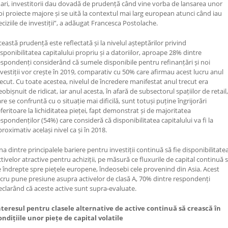
ari, investitorii dau dovadă de prudență când vine vorba de lansarea unor
oi proiecte majore și se uită la contextul mai larg european atunci când iau
eciziile de investiții”, a adăugat Francesca Postolache.
ceastă prudență este reflectată și la nivelul așteptărilor privind
isponibilitatea capitalului propriu și a datoriilor, aproape 28% dintre
espondenți considerând că sumele disponibile pentru refinanțări și noi
nvestiții vor crește în 2019, comparativ cu 50% care afirmau acest lucru anul
recut. Cu toate acestea, nivelul de încredere manifestat anul trecut era
obișnuit de ridicat, iar anul acesta, în afară de subsectorul spațiilor de retail,
re se confruntă cu o situație mai dificilă, sunt totuși puține îngrijorări
eferitoare la lichiditatea pieței, fapt demonstrat și de majoritatea
espondenților (54%) care consideră că disponibilitatea capitalului va fi la
proximativ același nivel ca și în 2018.
na dintre principalele bariere pentru investiții continuă să fie disponibilitate
ctivelor atractive pentru achiziții, pe măsură ce fluxurile de capital continuă 
e îndrepte spre piețele europene, îndeosebi cele provenind din Asia. Acest
ucru pune presiune asupra activelor de clasă A, 70% dintre respondenți
eclarând că aceste active sunt supra-evaluate.
nteresul pentru clasele alternative de active continuă să crească în
ondițiile unor piețe de capital volatile