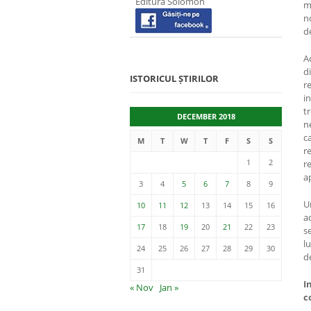
Editura Solomon
m
n
d
A
d
ISTORICUL ȘTIRILOR
r
i
t
DECEMBER 2018
ne
ca
M
T
W
T
F
S
S
r
1
2
r
a
3
4
5
6
7
8
9
U
10
11
12
13
14
15
16
a
17
18
19
20
21
22
23
s
l
24
25
26
27
28
29
30
d
31
I
« Nov
Jan »
c