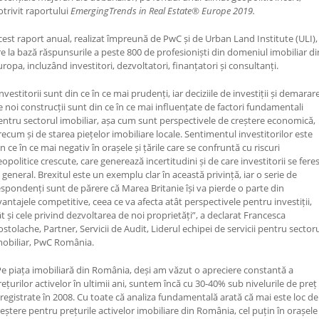
otrivit raportului
EmergingTrends in Real Estate® Europe 2019.
cest raport anual, realizat împreună de PwC și de Urban Land Institute (ULI),
re la bază răspunsurile a peste 800 de profesioniști din domeniul imobiliar di
uropa, incluzând investitori, dezvoltatori, finanțatori și consultanți.
nvestitorii sunt din ce în ce mai prudenți, iar deciziile de investiții și demarar
e noi construcții sunt din ce în ce mai influențate de factori fundamentali
entru sectorul imobiliar, așa cum sunt perspectivele de creștere economică,
recum și de starea piețelor imobiliare locale. Sentimentul investitorilor este
n ce în ce mai negativ în orașele și țările care se confruntă cu riscuri
eopolitice crescute, care generează incertitudini și de care investitorii se fere
n general. Brexitul este un exemplu clar în această privință, iar o serie de
espondenți sunt de părere că Marea Britanie își va pierde o parte din
vantajele competitive, ceea ce va afecta atât perspectivele pentru investiții,
ât și cele privind dezvoltarea de noi proprietăți”, a declarat Francesca
ostolache, Partner, Servicii de Audit, Liderul echipei de servicii pentru sector
mobiliar, PwC România.
Pe piața imobiliară din România, deși am văzut o apreciere constantă a
rețurilor activelor în ultimii ani, suntem încă cu 30-40% sub nivelurile de preț
nregistrate în 2008. Cu toate că analiza fundamentală arată că mai este loc de
reștere pentru prețurile activelor imobiliare din România, cel puțin în orașele