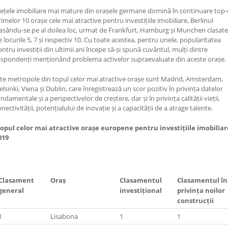
iețele imobiliare mai mature din orașele germane domină în continuare top-
rimelor 10 orașe cele mai atractive pentru investițiile imobiliare, Berlinul
lasându-se pe al doilea loc, urmat de Frankfurt, Hamburg și Munchen clasate
e locurile 5, 7 și respectiv 10. Cu toate acestea, pentru unele, popularitatea
entru investiții din ultimii ani începe să-și spună cuvântul, mulți dintre
espondenți menționând problema activelor supraevaluate din aceste orașe.
lte metropole din topul celor mai atractive orașe sunt Madrid, Amsterdam,
elsinki, Viena și Dublin, care înregistrează un scor pozitiv în privința datelor
ndamentale și a perspectivelor de creștere, dar și în privința calității vieții,
nectivității, potențialului de inovație și a capacității de a atrage talente.
opul celor mai atractive orașe europene pentru investițiile imobiliar
019
Clasament
Oraș
Clasamentul
Clasamentul în
general
investițional
privința noilor
construcții
1
Lisabona
1
1