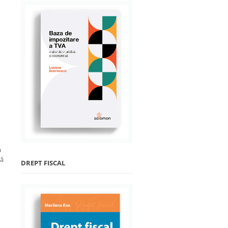
a
să
DREPT FISCAL