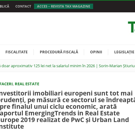
BLICĂ
CONTACT
ACCES – REVISTA TAX MAGAZINE
FISCALITATE
PROCEDURĂ FISCALĂ
OPINII
LEGISLAȚIE
 doar aproximativ 125 lei net la salariul minim în 2026 | Sorin-Marian Știuriu
FACERI
,
REAL ESTATE
nvestitorii imobiliari europeni sunt tot mai
rudenți, pe măsură ce sectorul se îndreapt
pre finalul unui ciclu economic, arată
aportul EmergingTrends in Real Estate
urope 2019 realizat de PwC și Urban Land
nstitute