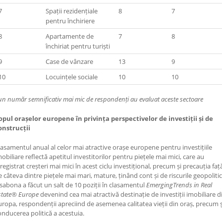
7
Spații rezidențiale
8
7
pentru închiriere
8
Apartamente de
7
8
închiriat pentru turiști
9
Case de vânzare
13
9
10
Locuințele sociale
10
10
un număr semnificativ mai mic de respondenți au evaluat aceste sectoare
opul orașelor europene în privința perspectivelor de investiții și de
onstrucții
lasamentul anual al celor mai atractive orașe europene pentru investițiile
mobiliare reflectă apetitul investitorilor pentru piețele mai mici, care au
registrat creșteri mai mici în acest ciclu investițional, precum și precauția faț
e câteva dintre piețele mai mari, mature, ținând cont și de riscurile geopolitic
isabona a făcut un salt de 10 poziții în clasamentul
EmergingTrends in Real
state® Europe
devenind cea mai atractivă destinație de investiții imobiliare d
uropa, respondenții apreciind de asemenea calitatea vieții din oraș, precum ș
onducerea politică a acestuia.