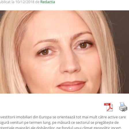
ublicat la 10/12/2018 de
Redactia
nvestitorii imobiliari din Europa se orientează tot mai mult către active care
sigură venituri pe termen lung, pe măsură ce sectorul se pregătește de
otențiale majorări ale dobânzilor, pe fondul unui climat geopolitic incert,