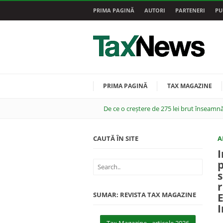
PRIMA PAGINĂ
AUTORI
PARTENERI
PU
PRIMA PAGINĂ
TAX MAGAZINE
De ce o creștere de 275 lei brut înseamnă
CAUTĂ ÎN SITE
A
I
p
s
r
SUMAR: REVISTA TAX MAGAZINE
E
I