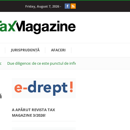
Friday, August 7, 2026 -
JURISPRUDENȚĂ
AFACERI
c
Due diligence: de ce este punctul de inflexiune al oricărei tranzacții M&A
ă
A APĂRUT REVISTA TAX
MAGAZINE 3/2026!