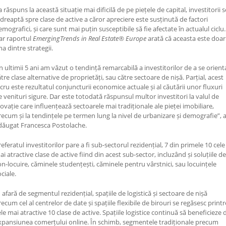
 răspuns la această situație mai dificilă de pe piețele de capital, investitorii s
ndreaptă spre clase de active a căror apreciere este susținută de factori
emografici, și care sunt mai puțin susceptibile să fie afectate în actualul ciclu.
ar raportul
EmergingTrends in Real Estate® Europe
arată că aceasta este doar
na dintre strategii.
În ultimii 5 ani am văzut o tendință remarcabilă a investitorilor de a se orient
ătre clase alternative de proprietăți, sau către sectoare de nișă. Parțial, acest
ucru este rezultatul conjuncturii economice actuale și al căutării unor fluxuri
e venituri sigure. Dar este totodată răspunsul multor investitori la valul de
novație care influențează sectoarele mai tradiționale ale pieței imobiliare,
recum și la tendințele pe termen lung la nivel de urbanizare și demografie”, 
dăugat Francesca Postolache.
eferatul investitorilor pare a fi sub-sectorul rezidențial, 7 din primele 10 cele
ai atractive clase de active fiind din acest sub-sector, incluzând și soluțiile de
on-locuire, căminele studențești, căminele pentru vârstnici, sau locuințele
ciale.
n afară de segmentul rezidențial, spațiile de logistică și sectoare de nișă
recum cel al centrelor de date și spațiile flexibile de birouri se regăsesc printr
ele mai atractive 10 clase de active. Spațiile logistice continuă să beneficieze 
xpansiunea comerțului online. În schimb, segmentele tradiționale precum