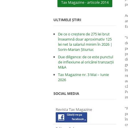
Tax Magazine - articole 2014
p
A
ULTIMELE ȘTIRI
a
E
De ce o creștere de 275 lei brut
”I
înseamnă doar aproximativ 125
d
lei net la salariul minim în 2026 |
p
Sorin-Marian Știuriuc
p
Due diligence: de ce este punctul
di
de inflexiune al oricărei tranzacții
g
M&A
î
Tax Magazine nr. 3 Mai – Iunie
r
2026
a
c
P
SOCIAL MEDIA
i
”
Revista Tax Magazine
p
î
c