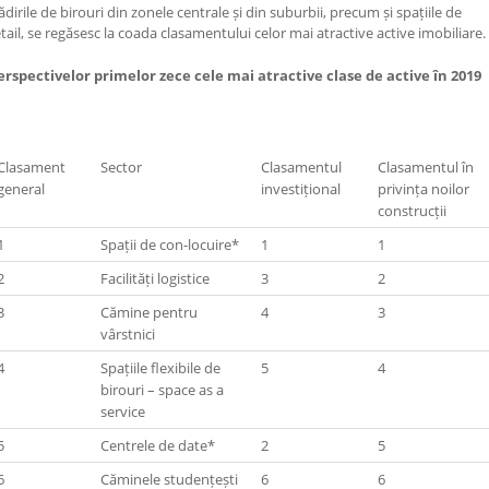
ădirile de birouri din zonele centrale și din suburbii, precum și spațiile de
etail, se regăsesc la coada clasamentului celor mai atractive active imobiliare.
erspectivelor primelor zece cele mai atractive clase de active în 2019
Clasament
Sector
Clasamentul
Clasamentul în
general
investițional
privința noilor
construcții
1
Spații de con-locuire*
1
1
2
Facilități logistice
3
2
3
Cămine pentru
4
3
vârstnici
4
Spațiile flexibile de
5
4
birouri – space as a
service
5
Centrele de date*
2
5
6
Căminele studențești
6
6