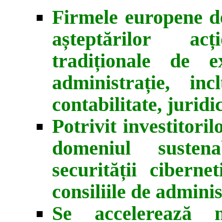
Firmele europene de
așteptărilor ac
tradiționale de e
administrație, inc
contabilitate, juridi
Potrivit investitoril
domeniul sustena
securității ciberne
consiliile de adminis
Se accelerează n