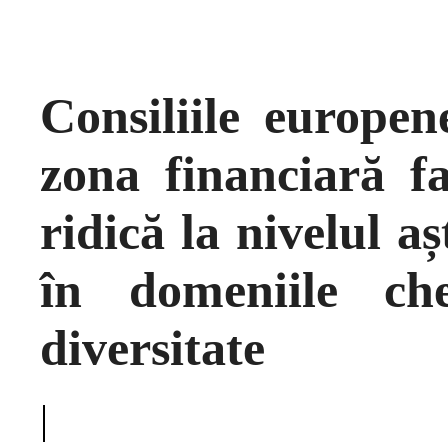
Consiliile europen
zona financiară f
ridică la nivelul aș
în domeniile ch
diversitate
|