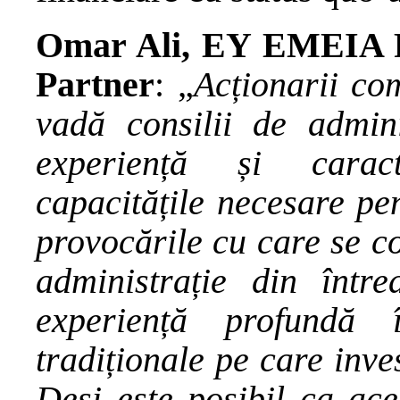
Omar Ali, EY EMEIA F
Partner
: „
Acționarii co
vadă consilii de admini
experiență și caracte
capacitățile necesare pe
provocările cu care se co
administrație din înt
experiență profundă 
tradiționale pe care inve
Deși este posibil ca ace