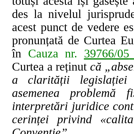
totuși acesta își găsește
des la nivelul jurisprud
acest punct de vedere es
pronunțată de Curtea Eu
în
Cauza nr.
39766/05
Curtea a reținut
că „absen
a clarității legislați
asemenea problemă fi
interpretări juridice co
cerinței privind «calit
Convenție”.