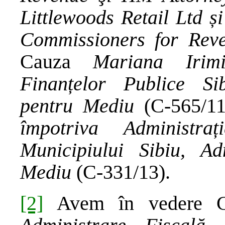
Littlewoods Retail Ltd ș
Commissioners for Rev
Cauza
Mariana Irimi
Finanțelor Publice Sib
pentru Mediu
(C-565/1
împotriva Administra
Municipiului Sibiu, Ad
Mediu
(C-331/13).
[2]
Avem în vedere