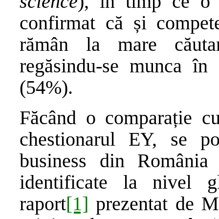
science
), în timp ce o 
confirmat că și compete
rămân la mare căutar
regăsindu-se munca în e
(54%).
Făcând o comparație cu 
chestionarul EY, se p
business din România 
identificate la nivel 
raport
[1]
prezentat de M