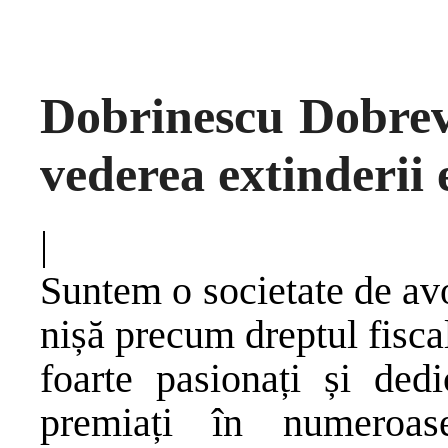
Dobrinescu Dobrev î
vederea extinderii 
|
Suntem o societate de avo
nișă precum dreptul fisca
foarte pasionați și ded
premiați în numeroase