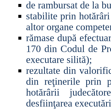
de rambursat de la bu
stabilite prin hot
ă
râr
altor organe competent
r
ă
mase dup
ă
efectuar
170 din Codul de Pr
executare silit
ă
);
rezultate din valorif
din re
ţ
inerile prin 
hot
ă
rârii judec
ă
tore
desfiin
ţ
area execut
ă
r