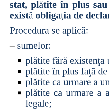
stat, pl
ă
tite în plus sa
exist
ă
obliga
ț
ia de decl
Procedura se aplic
ă
:
–
sumelor:
pl
ă
tite f
ă
r
ă
existen
ţ
a 
pl
ă
tite în plus fa
ţă
de
pl
ă
tite ca urmare a un
pl
ă
tite ca urmare a a
legale;