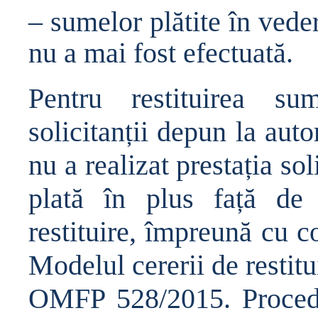
– sumelor pl
ă
tite în vede
nu a mai fost efectuat
ă
.
Pentru restituirea s
solicitan
ț
ii depun la autor
nu a realizat presta
ț
ia sol
plat
ă
în plus fa
ță
de 
restituire, împreun
ă
cu c
Modelul cererii de restitu
OMFP 528/2015. Procedur