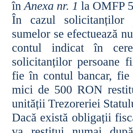
în
Anexa nr. 1
la OMFP 5
În cazul solicitan
ț
ilor 
sumelor se efectueaz
ă
nu
contul indicat în cere
solicitan
ț
ilor persoane fi
fie în contul bancar, fi
mici de 500 RON restitu
unit
ăț
ii Trezoreriei Statul
Dac
ă
exist
ă
obliga
ț
ii fis
va restitui numai dup