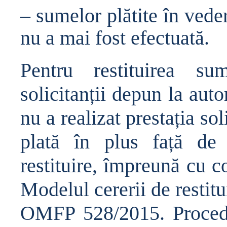
– sumelor pl
ă
tite în vede
nu a mai fost efectuat
ă
.
Pentru restituirea s
solicitan
ț
ii depun la autor
nu a realizat presta
ț
ia sol
plat
ă
în plus fa
ță
de 
restituire, împreun
ă
cu c
Modelul cererii de restitu
OMFP 528/2015. Procedur