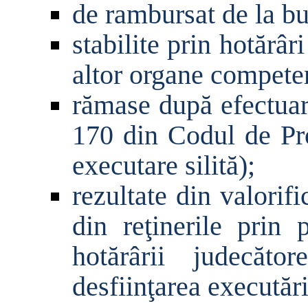
de rambursat de la bu
stabilite prin hot
ă
râr
altor organe competent
r
ă
mase dup
ă
efectuar
170 din Codul de Pr
executare silit
ă
);
rezultate din valorif
din re
ţ
inerile prin 
hot
ă
rârii judec
ă
tore
desfiin
ţ
area execut
ă
r