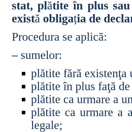
stat, pl
ă
tite în plus sa
exist
ă
obliga
ț
ia de decl
Procedura se aplic
ă
:
–
sumelor:
pl
ă
tite f
ă
r
ă
existen
ţ
a 
pl
ă
tite în plus fa
ţă
de
pl
ă
tite ca urmare a un
pl
ă
tite ca urmare a a
legale;