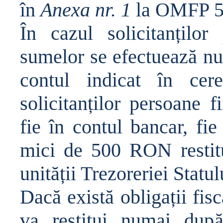
în
Anexa nr. 1
la OMFP 5
În cazul solicitan
ț
ilor 
sumelor se efectueaz
ă
nu
contul indicat în cere
solicitan
ț
ilor persoane fi
fie în contul bancar, fi
mici de 500 RON restitu
unit
ăț
ii Trezoreriei Statul
Dac
ă
exist
ă
obliga
ț
ii fis
va restitui numai dup