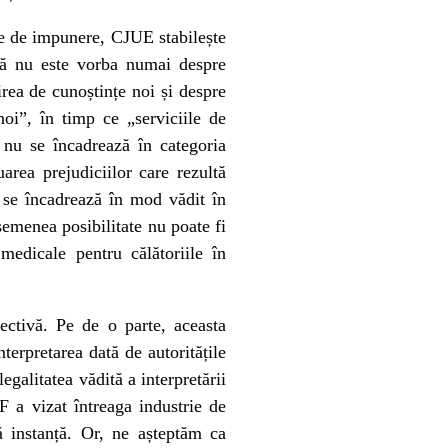
ele de impunere, CJUE stabilește
 că nu este vorba numai despre
irea de cunoștințe noi și despre
oi”, în timp ce „serviciile de
 nu se încadrează în categoria
area prejudiciilor care rezultă
nu se încadrează în mod vădit în
asemenea posibilitate nu poate fi
medicale pentru călătoriile în
ectivă. Pe de o parte, aceasta
terpretarea dată de autoritățile
galitatea vădită a interpretării
 a vizat întreaga industrie de
mă instanță. Or, ne așteptăm ca