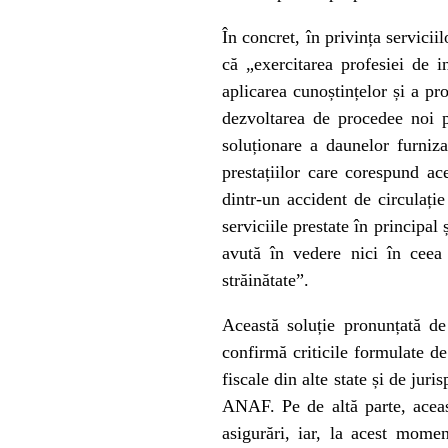
În concret, în privința servici
că „exercitarea profesiei de 
aplicarea cunoștințelor și a pr
dezvoltarea de procedee noi p
soluționare a daunelor furniz
prestațiilor care corespund ac
dintr-un accident de circulație
serviciile prestate în principal
avută în vedere nici în ceea 
străinătate”.
Această soluție pronunțată de
confirmă criticile formulate de
fiscale din alte state și de ju
ANAF. Pe de altă parte, aceas
asigurări, iar, la acest momen