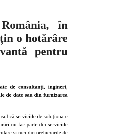
România, în
țin o hotărâre
vantă pentru
ate de consultanți, ingineri,
rile de date sau din furnizarea
nsul că serviciile de soluționare
rări nu fac parte din serviciile
milare și nici din prelucrările de