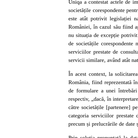
Uniqa a contestat actele de im
societățile corespondente pentr
este atât potrivit legislației
României, în cazul său fiind ap
nu situația de excepție potrivit
de societățile corespondente n
serviciilor prestate de consulta
servicii similare, având atât nat
În acest context, la solicitar
România, fiind reprezentată în
de formulare a unei întrebăr
respectiv, „dacă, în interpretar
către societățile [partenere] 
categoria serviciilor prestate 
precum și prelucrările de date ș
Prin soluția pronunțată la da