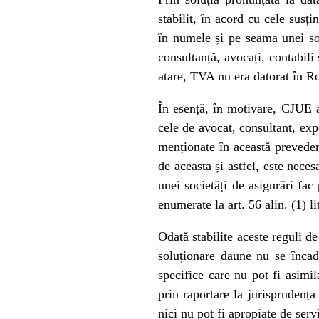
stabilit, în acord cu cele susț
în numele și pe seama unei soci
consultanță, avocați, contabili 
atare, TVA nu era datorat în R
În esență, în motivare, CJUE a 
cele de avocat, consultant, expe
menționate în această prevedere
de aceasta și astfel, este nece
unei societăți de asigurări fac 
enumerate la art. 56 alin. (1) l
Odată stabilite aceste reguli d
soluționare daune nu se încadr
specifice care nu pot fi asimil
prin raportare la jurisprudența
nici nu pot fi apropiate de serv