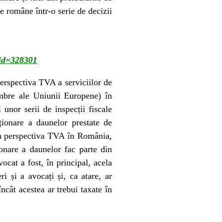
le române într-o serie de decizii
id=328301
 perspectiva TVA a serviciilor de
embre ale Uniunii Europene) în
 unor serii de inspecții fiscale
ționare a daunelor prestate de
din perspectiva TVA în România,
ționare a daunelor fac parte din
ocat a fost, în principal, acela
ri și a avocați și, ca atare, ar
încât acestea ar trebui taxate în