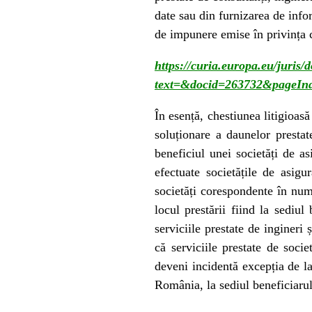
date sau din furnizarea de infor
de impunere emise în privința c
https://curia.europa.eu/juris
text=&docid=263732&pageIn
În esență, chestiunea litigioasă
soluționare a daunelor presta
beneficiul unei societăți de as
efectuate societățile de asig
societăți corespondente în num
locul prestării fiind la sediul
serviciile prestate de ingineri
că serviciile prestate de socie
deveni incidentă excepția de la 
România, la sediul beneficiarul