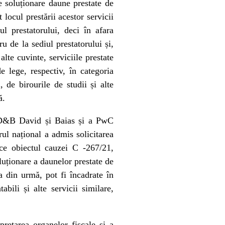
e soluționare daune prestate de
locul prestării acestor servicii
ul prestatorului, deci în afara
u de la sediul prestatorului și,
alte cuvinte, serviciile prestate
e lege, respectiv, în categoria
i, de birourile de studii și alte
ă.
ă a D&B David și Baias și a PwC
ul național a admis solicitarea
ce obiectul cauzei C -267/21,
oluționare a daunelor prestate de
a din urmă, pot fi încadrate în
abili și alte servicii similare,
retarea organelor fiscale și a