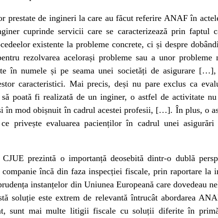
ilor prestate de ingineri la care au făcut referire ANAF în act
inginer cuprinde servicii care se caracterizează prin faptul
ocedeelor existente la probleme concrete, ci și despre dobând
entru rezolvarea acelorași probleme sau a unor probleme n
ate în numele și pe seama unei societăți de asigurare […],
estor caracteristici. Mai precis, deși nu pare exclus ca evalu
 să poată fi realizată de un inginer, o astfel de activitate 
 și în mod obișnuit în cadrul acestei profesii, […]. În plus, o 
ce privește evaluarea pacienților în cadrul unei asigurări 
 CJUE prezintă o importanță deosebită dintr-o dublă persp
 companie încă din faza inspecției fiscale, prin raportare la in
risprudența instanțelor din Uniunea Europeană care dovedeau nele
tă soluție este extrem de relevantă întrucât abordarea ANAF
t, sunt mai multe litigii fiscale cu soluții diferite în pri