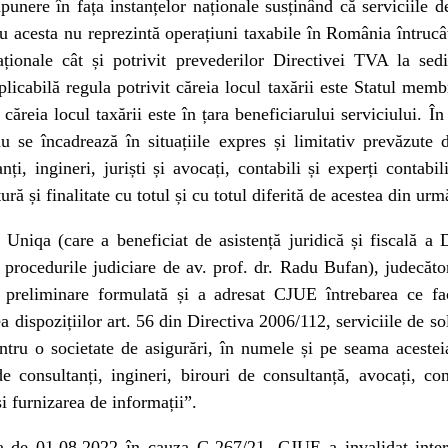
punere în fața instanțelor naționale susținând că serviciile d
u acesta nu reprezintă operațiuni taxabile în România întrucât 
 naționale cât și potrivit prevederilor Directivei TVA la sedi
licabilă regula potrivit căreia locul taxării este Statul membr
 căreia locul taxării este în țara beneficiarului serviciului. În 
u se încadrează în situațiile expres și limitativ prevăzute d
nți, ingineri, juriști și avocați, contabili și experți contabil
ură și finalitate cu totul și cu totul diferită de acestea din urm
ea Uniqa (care a beneficiat de asistență juridică și fiscal
 procedurile judiciare de av. prof. dr. Radu Bufan), judecător
i preliminare formulată și a adresat CJUE întrebarea ce fa
ea dispozițiilor art. 56 din Directiva 2006/112, serviciile de s
pentru o societate de asigurări, în numele și pe seama acestei
de consultanți, ingineri, birouri de consultanță, avocați, cont
i furnizarea de informații”.
ta de 01.08.2022 în cauza C-267/21, CJUE a invalidat interp