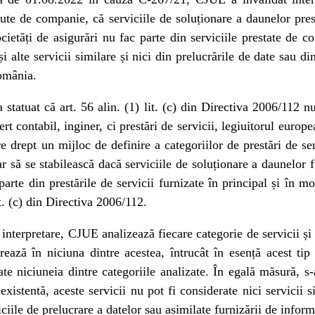
inute de companie, că serviciile de soluționare a daunelor pre
etăți de asigurări nu fac parte din serviciile prestate de con
și alte servicii similare și nici din prelucrările de date sau di
omânia.
statuat că art. 56 alin. (1) lit. (c) din Directiva 2006/112 
rt contabil, inginer, ci prestări de servicii, legiuitorul europe
 drept un mijloc de definire a categoriilor de prestări de se
sar să se stabilească dacă serviciile de soluționare a daunelor
parte din prestările de servicii furnizate în principal și în m
it. (c) din Directiva 2006/112.
e interpretare, CJUE analizează fiecare categorie de servicii și
ează în niciuna dintre acestea, întrucât în esență acest tip 
ate niciuneia dintre categoriile analizate. În egală măsură, s-
 existentă, aceste servicii nu pot fi considerate nici servicii 
iciile de prelucrare a datelor sau asimilate furnizării de inform