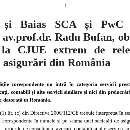
1
și Baias SCA și PwC 
 av.prof.dr. Radu Bufan, ob
ă la CJUE extrem de rele
 asigurări din România
tățile corespondente nu intră în categoria servicii prest
ați, contabili și alte servicii similare și nici din prelucră
te datorată în România.
 (1) lit. (c) din Directiva 2006/112/CE trebuie interpretat în se
i corespondente în numele și pe seama unei societăți de asigu
, birourile de consultanță, avocați, contabili și alte servicii si