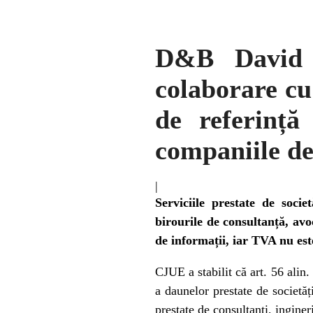
D&B David 
colaborare cu
de referinț
companiile de
|
Serviciile prestate de socie
birourile de consultanță, avoc
de informații, iar TVA nu es
CJUE a stabilit că art. 56 alin.
a daunelor prestate de societăț
prestate de consultanți, ingineri