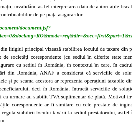
mații, invalidând astfel interpretarea dată de autoritățile fisca
ontribuabililor de pe piața asigurărilor.
/document/document.jsf?
dex=0&doclang=RO&mode=req&dir=&occ=first&part=1&c
 din litigiul principal vizează stabilirea locului de taxare din
te de societăți corespondente (cu sediul în diferite state m
igurare cu sediul în România, în contextul în care, în cadrul
urări din România, ANAF a considerat că serviciile de solu
ele și pe seama acestora ar reprezenta operațiuni taxabile 
 beneficiarului, deci în România, întrucât serviciile de solu
 și ca urmare au stabilit TVA suplimentar de plată. Motivul inv
tățile corespondente ar fi similare cu cele prestate de ingine
regula stabilirii locului taxării la sediul prestatorului, astfel 
ui.