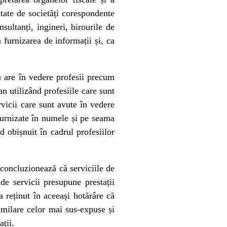
state de societăți corespondente
sultanți, ingineri, birourile de
n furnizarea de informații și, ca
nu are în vedere profesii precum
an utilizând profesiile care sunt
rvicii care sunt avute în vedere
 furnizate în numele și pe seama
od obișnuit în cadrul profesiilor
 concluzionează că serviciile de
de servicii presupune prestații
a reținut în aceeași hotărâre că
similare celor mai sus-expuse și
ații.