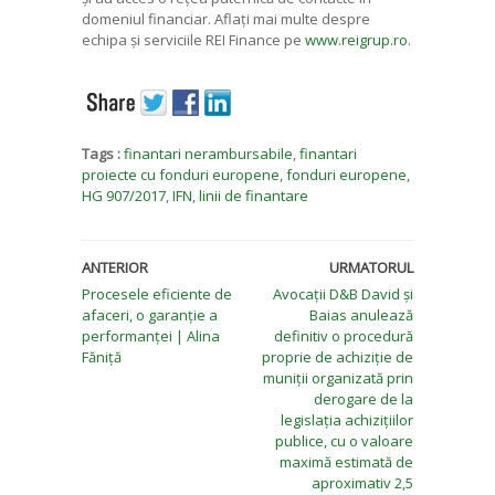
domeniul financiar. Aflați mai multe despre
echipa și serviciile REI Finance pe
www.reigrup.ro
.
Tags :
finantari nerambursabile
,
finantari
proiecte cu fonduri europene
,
fonduri europene
,
HG 907/2017
,
IFN
,
linii de finantare
ANTERIOR
URMATORUL
Procesele eficiente de
Avocații D&B David și
afaceri, o garanție a
Baias anulează
performanței | Alina
definitiv o procedură
Făniță
proprie de achiziție de
muniții organizată prin
derogare de la
legislația achizițiilor
publice, cu o valoare
maximă estimată de
aproximativ 2,5