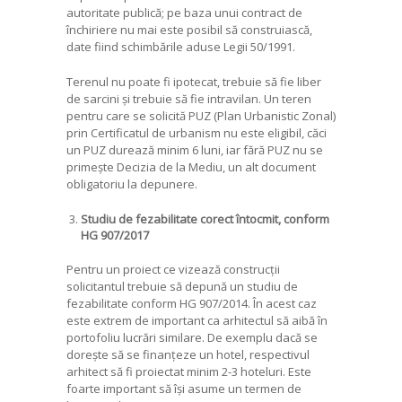
autoritate publică; pe baza unui contract de
închiriere nu mai este posibil să construiască,
date fiind schimbările aduse Legii 50/1991.
Terenul nu poate fi ipotecat, trebuie să fie liber
de sarcini și trebuie să fie intravilan. Un teren
pentru care se solicită PUZ (Plan Urbanistic Zonal)
prin Certificatul de urbanism nu este eligibil, căci
un PUZ durează minim 6 luni, iar fără PUZ nu se
primește Decizia de la Mediu, un alt document
obligatoriu la depunere.
Studiu de fezabilitate corect întocmit, conform
HG 907/2017
Pentru un proiect ce vizează construcții
solicitantul trebuie să depună un studiu de
fezabilitate conform HG 907/2014. În acest caz
este extrem de important ca arhitectul să aibă în
portofoliu lucrări similare. De exemplu dacă se
dorește să se finanțeze un hotel, respectivul
arhitect să fi proiectat minim 2-3 hoteluri. Este
foarte important să își asume un termen de