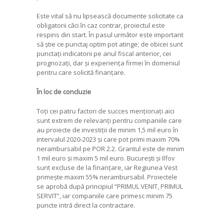
Este vital să nu lipsească documente solicitate ca
obligatorii căci în caz contrar, proiectul este
respins din start. În pasul următor este important
să știe ce punctaj optim pot atinge; de obicei sunt
punctați indicatorii pe anul fiscal anterior, cei
prognozați, dar și experiența firmei în domeniul
pentru care solicită finanțare.
În loc de concluzie
Toți cei patru factori de succes menționați aici
sunt extrem de relevanți pentru companiile care
au proiecte de investiții de minim 1,5 mil euro în
intervalul 2020-2023 și care pot primi maxim 70%
nerambursabil pe POR 2.2. Grantul este de minim
1 mil euro și maxim 5 mil euro. București și Ilfov
sunt excluse de la finanțare, iar Regiunea Vest
primește maxim 55% nerambursabil. Proiectele
se aprobă după principiul “PRIMUL VENIT, PRIMUL
SERVIT”, iar companiile care primesc minim 75
puncte intră direct la contractare.