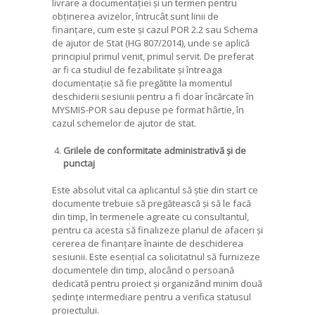
livrare a documentației și un termen pentru
obținerea avizelor, întrucât sunt linii de
finanțare, cum este și cazul POR 2.2 sau Schema
de ajutor de Stat (HG 807/2014), unde se aplică
principiul primul venit, primul servit. De preferat
ar fi ca studiul de fezabilitate și întreaga
documentație să fie pregătite la momentul
deschiderii sesiunii pentru a fi doar încărcate în
MYSMIS-POR sau depuse pe format hârtie, în
cazul schemelor de ajutor de stat.
Grilele de conformitate administrativă și de
punctaj
Este absolut vital ca aplicantul să știe din start ce
documente trebuie să pregătească și să le facă
din timp, în termenele agreate cu consultantul,
pentru ca acesta să finalizeze planul de afaceri și
cererea de finanțare înainte de deschiderea
sesiunii. Este esențial ca solicitatnul să furnizeze
documentele din timp, alocând o persoană
dedicată pentru proiect și organizând minim două
ședințe intermediare pentru a verifica statusul
proiectului.