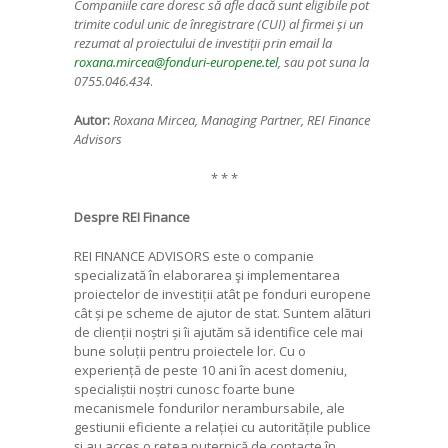
Companiile care doresc să afle dacă sunt eligibile pot
trimite codul unic de înregistrare (CUI) al firmei și un
rezumat al proiectului de investiții prin email la
roxana.mircea@fonduri-europene.tel
, sau pot suna la
0755.046.434
.
Autor:
Roxana Mircea, Managing Partner, REI Finance
Advisors
* * *
Despre REI Finance
REI FINANCE ADVISORS este o companie
specializată în elaborarea şi implementarea
proiectelor de investiții atât pe fonduri europene
cât și pe scheme de ajutor de stat. Suntem alături
de clienții noștri și îi ajutăm să identifice cele mai
bune soluții pentru proiectele lor. Cu o
experiență de peste 10 ani în acest domeniu,
specialiștii noștri cunosc foarte bune
mecanismele fondurilor nerambursabile, ale
gestiunii eficiente a relației cu autoritățile publice
și au acces o rețea puternică de contacte în