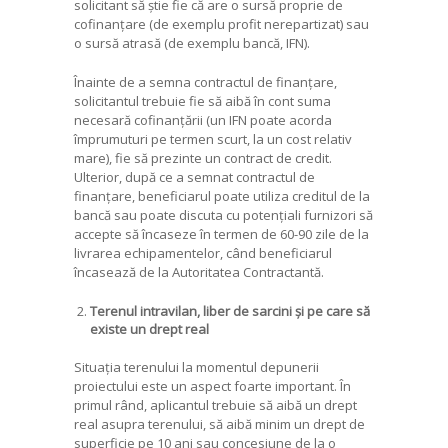
solicitant să știe fie că are o sursă proprie de
cofinanțare (de exemplu profit nerepartizat) sau
o sursă atrasă (de exemplu bancă, IFN).
Înainte de a semna contractul de finanțare,
solicitantul trebuie fie să aibă în cont suma
necesară cofinanțării (un IFN poate acorda
împrumuturi pe termen scurt, la un cost relativ
mare), fie să prezinte un contract de credit.
Ulterior, după ce a semnat contractul de
finanțare, beneficiarul poate utiliza creditul de la
bancă sau poate discuta cu potențiali furnizori să
accepte să încaseze în termen de 60-90 zile de la
livrarea echipamentelor, când beneficiarul
încasează de la Autoritatea Contractantă.
Terenul intravilan, liber de sarcini și pe care să
existe un drept real
Situația terenului la momentul depunerii
proiectului este un aspect foarte important. În
primul rând, aplicantul trebuie să aibă un drept
real asupra terenului, să aibă minim un drept de
superficie pe 10 ani sau concesiune de la o