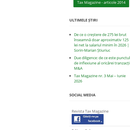
Tax Magazine - articole 2014
ULTIMELE ȘTIRI
De ce o creștere de 275 lei brut
înseamnă doar aproximativ 125
lei net la salariul minim în 2026 |
Sorin-Marian Știuriuc
Due diligence: de ce este punctul
de inflexiune al oricărei tranzacți
M&A
Tax Magazine nr. 3 Mai – Iunie
2026
SOCIAL MEDIA
Revista Tax Magazine