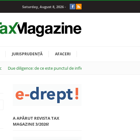
Saturday, August 8, 2026 -
JURISPRUDENȚĂ
AFACERI
c
Due diligence: de ce este punctul de inflexiune al oricărei tranzacții M&A
A APĂRUT REVISTA TAX
MAGAZINE 3/2026!