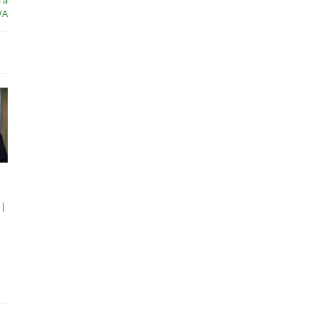
 a
VA
 |