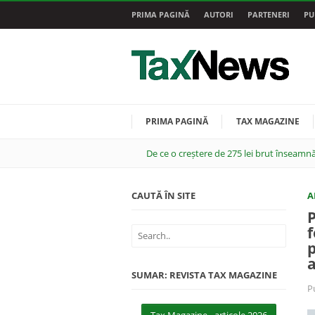
PRIMA PAGINĂ
AUTORI
PARTENERI
PU
PRIMA PAGINĂ
TAX MAGAZINE
De ce o creștere de 275 lei brut înseamnă
CAUTĂ ÎN SITE
A
P
f
p
a
SUMAR: REVISTA TAX MAGAZINE
P