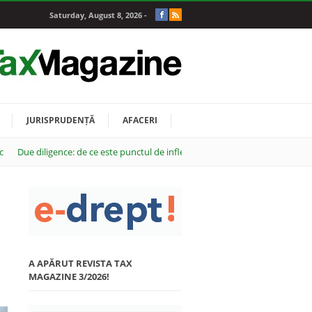
Saturday, August 8, 2026 -
JURISPRUDENȚĂ
AFACERI
c
Due diligence: de ce este punctul de inflexiune al oricărei tranzacții M&A
A APĂRUT REVISTA TAX
MAGAZINE 3/2026!