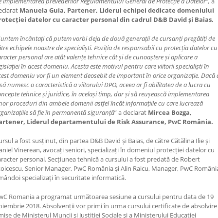
e implementarea prevederilor Regulamentului General de Protecție a Datelor”,
a
eclarat
Manuela Guia, Partener, Liderul echipei dedicate domeniului
rotecției datelor cu caracter personal din cadrul D&B David și Baias.
untem încântați că putem vorbi deja de două generații de cursanți pregătiți de
tre echipele noastre de specialiști. Poziția de responsabil cu protecția datelor cu
racter personal are atât valențe tehnice cât și de cunoaștere și aplicare a
gislației în acest domeniu. Acesta este motivul pentru care viitorii specialiști în
cest domeniu vor fi un element deosebit de important în orice organizație. Dacă 
 să numesc o caracteristică a viitorului DPO, aceea ar fi abilitatea de a lucra cu
oncepte tehnice și juridice, în același timp, dar și să reușească implementarea
nor proceduri din ambele domenii astfel încât informațiile cu care lucrează
rganizațiile să fie în permanentă siguranță
” a declarat
Mircea Bozga,
artener, Liderul departamentului de Risk Assurance, PwC România.
ursul a fost susținut, din partea D&B David și Baias, de către Cătălina Ilie și
aniel Vinerean, avocați seniori, specializați în domeniul protecției datelor cu
aracter personal. Secțiunea tehnică a cursului a fost predată de Robert
toicescu, Senior Manager, PwC România și Alin Raicu, Manager, PwC Români
mândoi specializați în securitate informatică.
wC Romania a programat următoarea sesiune a cursului pentru data de 19
oiembrie 2018. Absolvenții vor primi în urma cursului certificate de absolvire
mise de Ministerul Muncii şi Justiției Sociale şi a Ministerului Educației