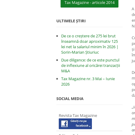
Tax Magazine - articole 2014
A
d
e
ULTIMELE ȘTIRI
N
De ce o creștere de 275 lei brut
C
înseamnă doar aproximativ 125
pr
lei net la salariul minim în 2026 |
ș
Sorin-Marian Știuriuc
î
Due diligence: de ce este punctul
ju
de inflexiune al oricărei tranzacții
M&A
D
m
Tax Magazine nr. 3 Mai – Iunie
o
2026
p
d
SOCIAL MEDIA
„
I
o
Revista Tax Magazine
m
pa
a