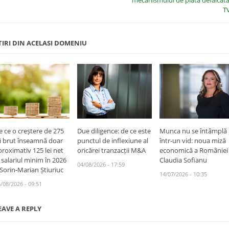
mecanismului de plată defalcată
T
TIRI DIN ACELASI DOMENIU
e ce o creștere de 275
Due diligence: de ce este
Munca nu se întâmplă
ei brut înseamnă doar
punctul de inflexiune al
într-un vid: noua miză
proximativ 125 lei net
oricărei tranzacții M&A
economică a României
a salariul minim în 2026
Claudia Sofianu
04/08/2026 - 17:59
 Sorin-Marian Știuriuc
14/07/2026 - 10:35
/08/2026 - 09:51
EAVE A REPLY