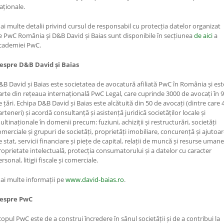
aționale.
ai multe detalii privind cursul de responsabil cu protecția datelor organizat
e PwC România şi D&B David și Baias sunt disponibile în secțiunea
de
aici
a
cademiei PwC.
espre D&B David și Baias
&B David și Baias este societatea de avocatură afiliată PwC în România și est
arte din rețeaua internațională PwC Legal, care cuprinde 3000 de avocați în 
e țări. Echipa D&B David și Baias este alcătuită din 50 de avocați (dintre care 
rteneri) și acordă consultanță și asistență juridică societăților locale și
ultinaționale în domenii precum: fuziuni, achiziții și restructurări, societăți
omerciale și grupuri de societăți, proprietăți imobiliare, concurență și ajutoa
 stat, servicii financiare și piețe de capital, relații de muncă și resurse umane
roprietate intelectuală, protecția consumatorului și a datelor cu caracter
rsonal, litigii fiscale și comerciale.
ai multe informații pe
www.david-baias.ro
.
espre PwC
copul PwC este de a construi încredere în sânul societății și de a contribui la