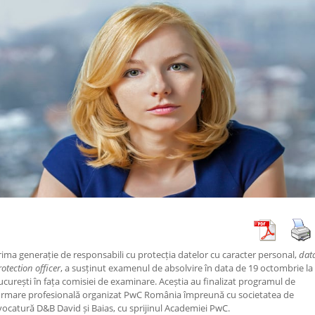
rima generație de responsabili cu protecția datelor cu caracter personal,
dat
otection officer
, a susținut examenul de absolvire în data de 19 octombrie la
ucurești în fața comisiei de examinare. Aceștia au finalizat programul de
ormare profesională organizat PwC România împreună cu societatea de
vocatură D&B David și Baias, cu sprijinul Academiei PwC.