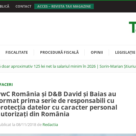
BLICĂ
CONTACT
ACCES – REVISTA TAX MAGAZINE
FISCALITATE
PROCEDURĂ FISCALĂ
OPINII
LEGISLAȚIE
 doar aproximativ 125 lei net la salariul minim în 2026 | Sorin-Marian Știuriu
FACERI
wC România și D&B David și Baias au
ormat prima serie de responsabili cu
rotecția datelor cu caracter personal
utorizați din România
ublicat la 08/11/2018 de
Redactia