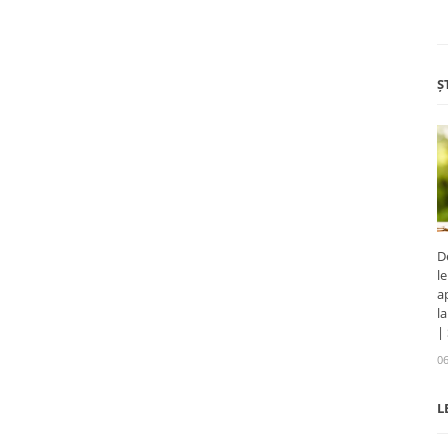
Ș
D
l
a
l
|
06
L