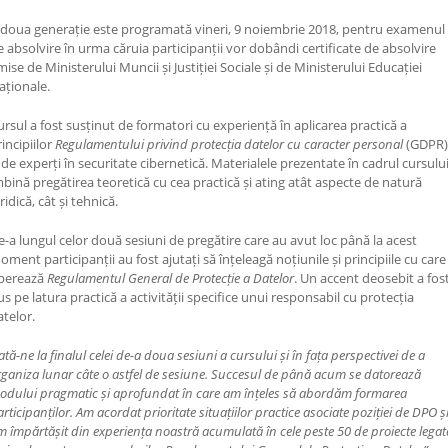
 doua generație este programată vineri, 9 noiembrie 2018, pentru examenul
e absolvire în urma căruia participanții vor dobândi certificate de absolvire
mise de Ministerului Muncii și Justiției Sociale și de Ministerului Educației
aționale.
ursul a fost susținut de formatori cu experiență în aplicarea practică a
incipiilor
Regulamentului privind protecția datelor cu caracter personal
(GDPR)
i de experți în securitate cibernetică. Materialele prezentate în cadrul cursulu
mbină pregătirea teoretică cu cea practică și ating atât aspecte de natură
ridică, cât și tehnică.
e-a lungul celor două sesiuni de pregătire care au avut loc până la acest
oment participanții au fost ajutați să înțeleagă noțiunile și principiile cu care
perează
Regulamentul General de Protecție a Datelor
. Un accent deosebit a fos
us pe latura practică a activității specifice unui responsabil cu protecția
atelor.
ată-ne la finalul celei de-a doua sesiuni a cursului și în fața perspectivei de a
rganiza lunar câte o astfel de sesiune. Succesul de până acum se datorează
odului pragmatic și aprofundat în care am înțeles să abordăm formarea
rticipanților. Am acordat prioritate situațiilor practice asociate poziției de DPO ș
m împărtășit din experiența noastră acumulată în cele peste 50 de proiecte legat