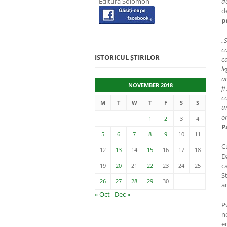
Editura Solomon
d
d
p
„
S
că
ISTORICUL ȘTIRILOR
ca
le
a
NOVEMBER 2018
fi
c
M
T
W
T
F
S
S
u
o
1
2
3
4
P
5
6
7
8
9
10
11
C
12
13
14
15
16
17
18
D
c
19
20
21
22
23
24
25
S
26
27
28
29
30
a
« Oct
Dec »
P
n
e