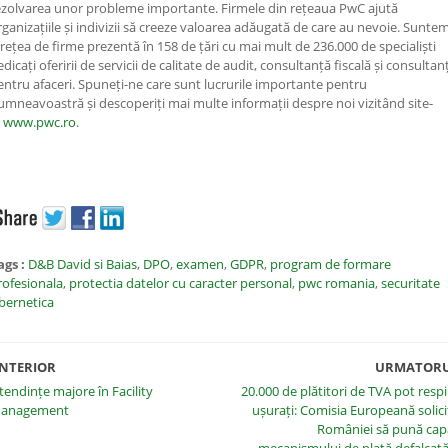
ezolvarea unor probleme importante. Firmele din rețeaua PwC ajută
rganizațiile și indivizii să creeze valoarea adăugată de care au nevoie. Sunte
 rețea de firme prezentă în 158 de țări cu mai mult de 236.000 de specialiști
dicați oferirii de servicii de calitate de audit, consultanță fiscală și consultan
entru afaceri. Spuneți-ne care sunt lucrurile importante pentru
umneavoastră și descoperiți mai multe informații despre noi vizitând site-
l
www.pwc.ro
.
ags :
D&B David si Baias
,
DPO
,
examen
,
GDPR
,
program de formare
rofesionala
,
protectia datelor cu caracter personal
,
pwc romania
,
securitate
ibernetica
NTERIOR
URMATOR
 tendințe majore în Facility
20.000 de plătitori de TVA pot respi
anagement
ușurați: Comisia Europeană solici
României să pună cap