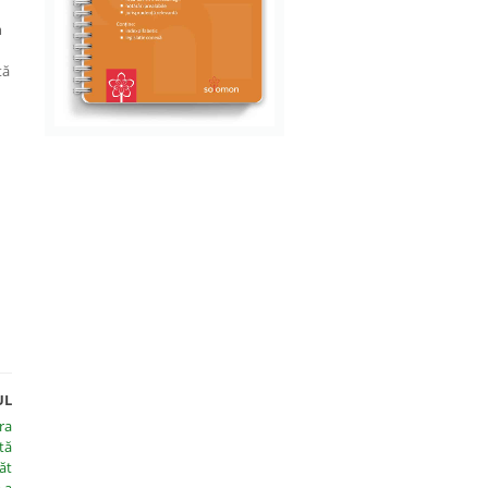
m
ță
UL
ra
tă
ăt