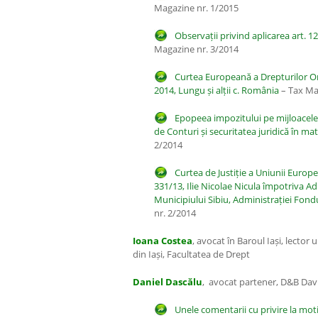
Magazine nr. 1/2015
Observații privind aplicarea art. 128
Magazine nr. 3/2014
Curtea Europeană a Drepturilor O
2014, Lungu și alții c. România
– Tax Ma
Epopeea impozitului pe mijloacele 
de Conturi și securitatea juridică în mat
2/2014
Curtea de Justiție a Uniunii Euro
331/13, Ilie Nicolae Nicula împotriva Ad
Municipiului Sibiu, Administrației Fon
nr. 2/2014
Ioana Costea
, avocat în Baroul Iași, lector 
din Iași, Facultatea de Drept
Daniel Dascălu
, avocat partener, D&B Davi
Unele comentarii cu privire la mot