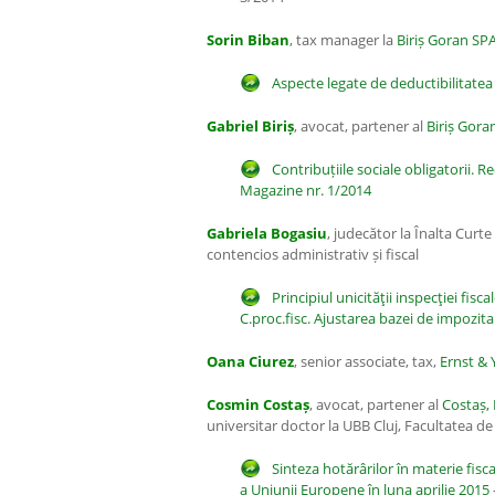
Sorin Biban
, tax manager la
Biriș Goran SP
Aspecte legate de deductibilitatea
Gabriel Biriș
, avocat, partener al
Biriș Gor
C
ontribuțiile sociale obligatorii. 
Magazine nr. 1/2014
Gabriela Bogasiu
, judecător la Înalta Curte 
contencios administrativ și fiscal
Principiul unicităţii inspecţiei fisca
C.proc.fisc. Ajustarea bazei de impozit
Oana Ciurez
, senior associate, tax,
Ernst &
Cosmin Costaș
, avocat, partener al
Costaș, 
universitar doctor la UBB Cluj, Facultatea d
Sinteza hotărârilor în materie fisc
a Uniunii Europene în luna aprilie 2015