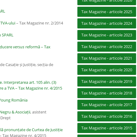
Tax Magazine - articole 2026
ARL
Tax Magazine - articole 2025
 TVA-ului
– Tax Magazine nr. 2/2014
Tax Magazine - articole 2024
an SPARL
Tax Magazine - articole 2023
Tax Magazine - articole 2022
Reducere
versus
reformă – Tax
Tax Magazine - articole 2021
de Casație și Justiție, secția de
Tax Magazine - articole 2020
Tax Magazine - articole 2019
le. Interpretarea art. 105 alin. (3)
are a TVA – Tax Magazine nr. 4/2015
Tax Magazine - articole 2018
 Young România
Tax Magazine - articole 2017
Negru & Asociații
, asistent
Tax Magazine - articole 2016
e Drept
Tax Magazine - articole 2015
ală pronunțate de Curtea de Justiție
– Tax Magazine nr. 4/2015