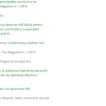
 principalele concluzii ce se
 Magazine nr. 1/2014
nța
uza lipsei de rolă hârtie pentru
ii, confiscării și suspendării
. 4/2015
rtner al
Dobrinescu Dobrev SCA
– Tax Magazine nr. 1/2015
 Dragne & Asociații SCA
r la stabilirea impozitului pe profit.
cter de obținerea efectivă a
rr Tax Bucharest SRL
 Wizards, cadru universitar asociat