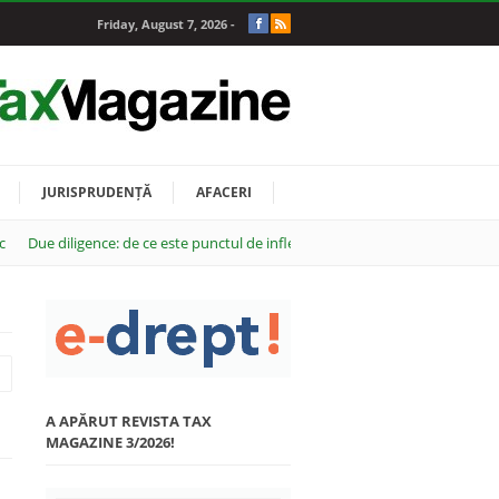
Friday, August 7, 2026 -
JURISPRUDENȚĂ
AFACERI
c
Due diligence: de ce este punctul de inflexiune al oricărei tranzacții M&A
A APĂRUT REVISTA TAX
MAGAZINE 3/2026!