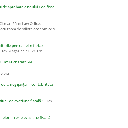
ui de aprobare a noului Cod fiscal
–
 Ciprian Păun Law Office,
Facultatea de științe economice și
iturile persoanelor fi zice
 Tax Magazine nr. 2/2015
 Tax Bucharest SRL
 Sibiu
de la neglijenţa în contabilitate
–
cțiunii de evaziune fiscală?
– Tax
elor nu este evaziune fiscală –