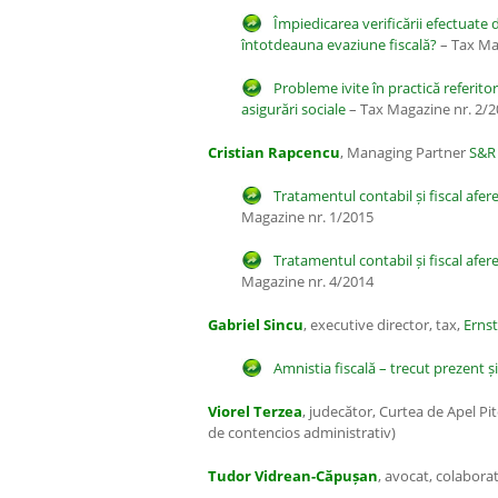
Împiedicarea verificării efectuate 
întotdeauna evaziune fiscală?
– Tax Ma
Probleme ivite în practică referitor
asigurări sociale
– Tax Magazine nr. 2/
Cristian Rapcencu
, Managing Partner
S&R
Tratamentul contabil și fiscal afere
Magazine nr. 1/2015
Tratamentul contabil și fiscal afer
Magazine nr. 4/2014
Gabriel Sincu
, executive director, tax,
Erns
Amnistia fiscală – trecut prezent și
Viorel Terzea
, judecător, Curtea de Apel Piteș
de contencios administrativ)
Tudor Vidrean-Căpușan
, avocat, colabora