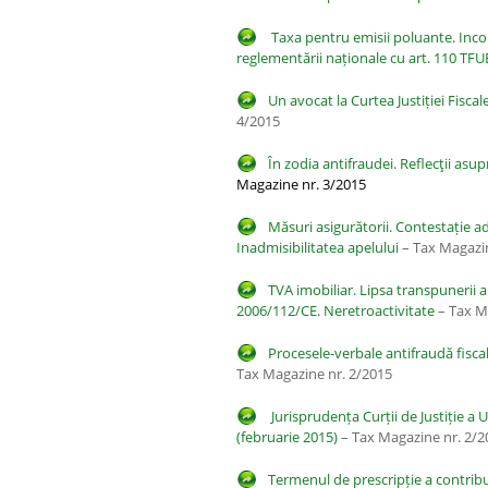
Taxa pentru emisii poluante. Inco
reglementării naționale cu art. 110 TFU
Un avocat la Curtea Justiției Fisca
4/2015
În zodia antifraudei. Reflecţii asu
Magazine nr. 3/2015
Măsuri asigurătorii. Contestație a
Inadmisibilitatea apelului
– Tax Magazin
TVA imobiliar. Lipsa transpunerii art
2006/112/CE. Neretroactivitate
– Tax M
Procesele-verbale antifraudă fiscal
Tax Magazine nr. 2/2015
Jurisprudența Curții de Justiție a Un
(februarie 2015)
– Tax Magazine nr. 2/2
Termenul de prescripție a contribuț