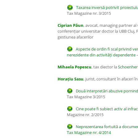
Taxarea inversă potrivit proiectul
Tax Magazine nr. 3/2015
Ciprian Păun
, avocat, managing partner al
conferențiar universitar doctor la UBB Cluj, 
gestiunea afacerilor
Aspecte de ordin fi scal privind ven
nerezidente din activități dependente
–
Mihaela Popescu
, tax diector la
Schoenherr
Horațiu Sasu
, jurist, consultant în afaceri în
Două interpretări abuzive pornind 
Tax Magazine 3/2015
Cine poate fi subiect activ al infra
Magazine nr. 2/2015
Neprezentarea fortuită a document
Tax Magazine nr. 4/2014