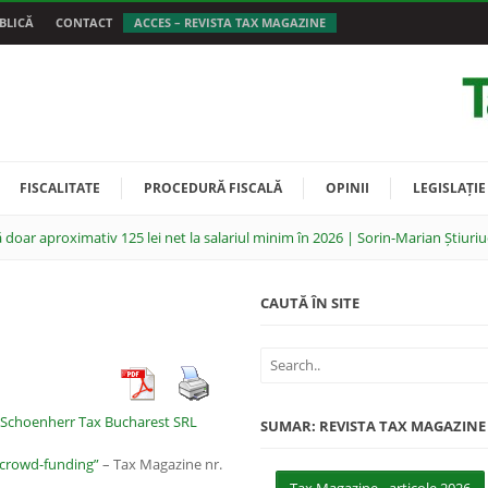
BLICĂ
CONTACT
ACCES – REVISTA TAX MAGAZINE
FISCALITATE
PROCEDURĂ FISCALĂ
OPINII
LEGISLAȚIE
 doar aproximativ 125 lei net la salariul minim în 2026 | Sorin-Marian Știuriu
CAUTĂ ÎN SITE
Schoenherr Tax Bucharest SRL
SUMAR: REVISTA TAX MAGAZINE
 „crowd-funding”
– Tax Magazine nr.