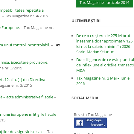
Tax Magazine - articole 2014
mpatibilitatea repetată a
E
– Tax Magazine nr. 4/2015
ULTIMELE ȘTIRI
le Europene
. – Tax Magazine nr.
De ce o creștere de 275 lei brut
înseamnă doar aproximativ 125
pra unui control incontrolabil
. – Tax
lei net la salariul minim în 2026 |
Sorin-Marian Știuriuc
Due diligence: de ce este punctul
dmisă. Executare provizorie.
de inflexiune al oricărei tranzacți
e nr. 3/2015
M&A
Tax Magazine nr. 3 Mai – Iunie
. 12 alin. (1) din Directiva
2026
agazine nr. 3/2015
ă – acte administrative fi scale
–
SOCIAL MEDIA
iunii Europene în litigiile fiscale
Revista Tax Magazine
015
iilor de asigurări sociale
– Tax