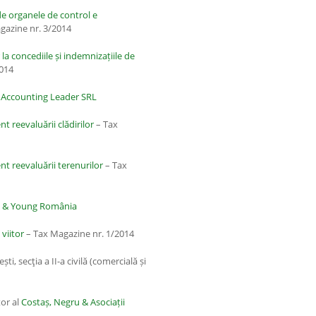
de organele de control e
gazine nr. 3/2014
 la concediile și indemnizațiile de
2014
 Accounting Leader SRL
nt reevaluării clădirilor
– Tax
ent reevaluării terenurilor
– Tax
t & Young România
 viitor
– Tax Magazine nr. 1/2014
ti, secţia a II-a civilă (comercială și
tor al
Costaș, Negru & Asociații