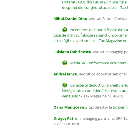
Hotărârii CJUE din Cauza
BCR Leasing
şi
desprind din conţinutul acesteia – Tax
Mihai-Daniel Dinu
, avocat, Baroul Consta
Neemitere de bonuri fiscale din ca
casa de marcat. Înlocuirea sancțiunilor amenz
activității cu avertisment – Tax Magazine nr
Luisiana Dobrinescu
, avocat, managing pa
Măria Sa, Conformarea voluntară
Andrei Iancu
, avocat colaborator senior al
Caracterul deductibil al cheltuielilo
Nelegalitatea condiționării acestui cara
veniturilor
– Tax Magazine nr. 4/2015
Oana Manuceanu
, tax director la
Schoenhe
Dragoș Pătroi
, managing partner al DRP Tax
la ASE București