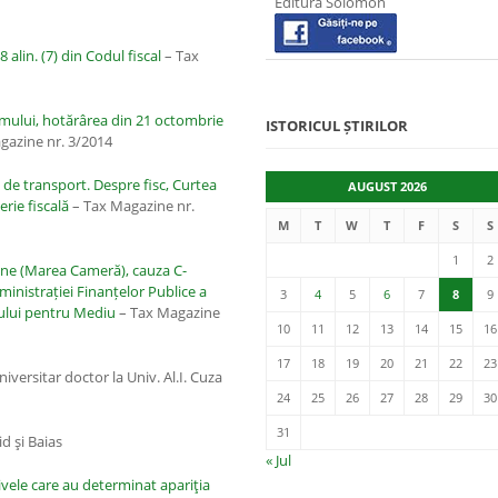
Editura Solomon
 alin. (7) din Codul fiscal
– Tax
mului, hotărârea din 21 octombrie
ISTORICUL ȘTIRILOR
gazine nr. 3/2014
de transport. Despre fisc, Curtea
AUGUST 2026
erie fiscală
– Tax Magazine nr.
M
T
W
T
F
S
S
1
2
pene (Marea Cameră), cauza C-
ministrației Finanțelor Publice a
3
4
5
6
7
8
9
dului pentru Mediu
– Tax Magazine
10
11
12
13
14
15
16
17
18
19
20
21
22
23
universitar doctor la Univ. Al.I. Cuza
24
25
26
27
28
29
30
31
d şi Baias
« Jul
ivele care au determinat apariţia