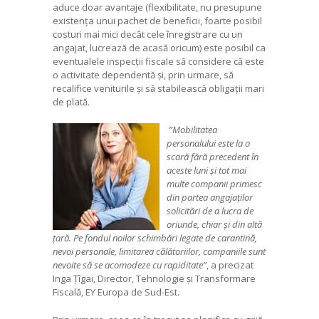
aduce doar avantaje (flexibilitate, nu presupune
existența unui pachet de beneficii, foarte posibil
costuri mai mici decât cele înregistrare cu un
angajat, lucrează de acasă oricum) este posibil ca
eventualele inspecții fiscale să considere că este
o activitate dependentă și, prin urmare, să
recalifice veniturile și să stabilească obligații mari
de plată.
”Mobilitatea
personalului este la o
scară fără precedent în
aceste luni și tot mai
multe companii primesc
din partea angajaților
solicitări de a lucra de
oriunde, chiar și din altă
țară. Pe fondul noilor schimbări legate de carantină,
nevoi personale, limitarea călătoriilor, companiile sunt
nevoite să se acomodeze cu rapiditate”
, a precizat
Inga Țîgai, Director, Tehnologie și Transformare
Fiscală, EY Europa de Sud-Est.