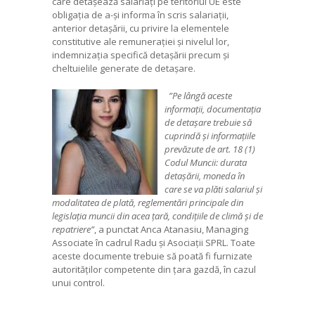
care detașează salariați pe teritoriul UE este
obligația de a-și informa în scris salariații,
anterior detașării, cu privire la elementele
constitutive ale remunerației și nivelul lor,
indemnizația specifică detașării precum și
cheltuielile generate de detașare.
”Pe lângă aceste
informații, documentația
de detașare trebuie să
cuprindă și informațiile
prevăzute de art. 18 (1)
Codul Muncii: durata
detașării, moneda în
care se va plăti salariul și
modalitatea de plată, reglementări principale din
legislația muncii din acea țară, condițiile de climă și de
repatriere”
, a punctat Anca Atanasiu, Managing
Associate în cadrul Radu și Asociații SPRL. Toate
aceste documente trebuie să poată fi furnizate
autorităților competente din țara gazdă, în cazul
unui control.