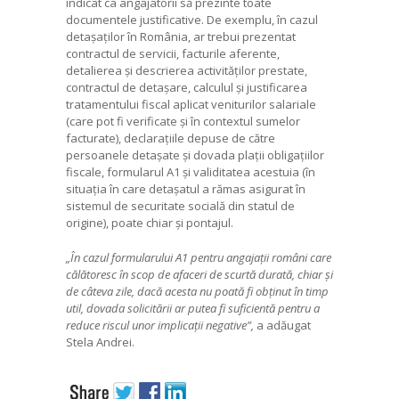
indicat ca angajatorii să prezinte toate
documentele justificative. De exemplu, în cazul
detașaților în România, ar trebui prezentat
contractul de servicii, facturile aferente,
detalierea și descrierea activităților prestate,
contractul de detașare, calculul și justificarea
tratamentului fiscal aplicat veniturilor salariale
(care pot fi verificate și în contextul sumelor
facturate), declarațiile depuse de către
persoanele detașate și dovada plații obligațiilor
fiscale, formularul A1 și validitatea acestuia (în
situația în care detașatul a rămas asigurat în
sistemul de securitate socială din statul de
origine), poate chiar și pontajul.
„În cazul formularului A1 pentru angajații români care
călătoresc în scop de afaceri de scurtă durată, chiar și
de câteva zile, dacă acesta nu poată fi obținut în timp
util, dovada solicitării ar putea fi suficientă pentru a
reduce riscul unor implicații negative”,
a adăugat
Stela Andrei.