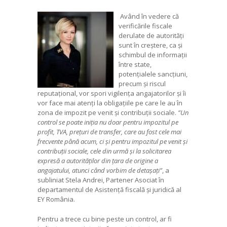
Având în vedere că
verificările fiscale
derulate de autorități
sunt în creștere, ca și
schimbul de informații
între state,
potențialele sancțiuni,
precum și riscul
reputațional, vor spori vigilența angajatorilor și îi
vor face mai atenți la obligațiile pe care le au în
zona de impozit pe venit și contribuții sociale.
”Un
control se poate iniția nu doar pentru impozitul pe
profit, TVA, prețuri de transfer, care au fost cele mai
frecvente până acum, ci și pentru impozitul pe venit și
contribuții sociale, cele din urmă și la solicitarea
expresă a autorităților din țara de origine a
angajatului, atunci când vorbim de detașați”
, a
subliniat Stela Andrei, Partener Asociat în
departamentul de Asistență fiscală și juridică al
EY România.
Pentru a trece cu bine peste un control, ar fi