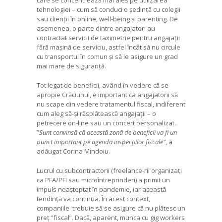
tehnologiei – cum să conduci o ședință cu colegii
sau clienții în online, well-being și parenting. De
asemenea, o parte dintre angajatori au
contractat servicii de taximetrie pentru angajații
fără mașină de serviciu, astfel încât să nu circule
cu transportul în comun și să le asigure un grad
mai mare de siguranță.
Tot legat de beneficii, având în vedere că se
apropie Crăciunul, e important ca angajatorii să
nu scape din vedere tratamentul fiscal, indiferent
cum aleg să-și răsplătească angajații – o
petrecere on-line sau un concert personalizat.
”
Sunt convinsă că această zonă de beneficii va fi un
punct important pe agenda inspecțiilor fiscale”
, a
adăugat Corina Mîndoiu.
Lucrul cu subcontractorii (freelance-rii organizați
ca PFA/PFI sau microîntreprinderi) a primit un
impuls neașteptat în pandemie, iar această
tendință va continua. În acest context,
companiile trebuie să se asigure că nu plătesc un
preț ”fiscal”. Dacă, aparent, munca cu gig workers