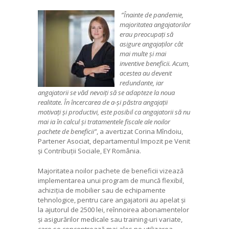
”Înainte de pandemie,
majoritatea angajatorilor
erau preocupați să
asigure angajaților cât
mai multe și mai
inventive beneficii. Acum,
acestea au devenit
redundante, iar
angajatorii se văd nevoiți să se adapteze la noua
realitate. În încercarea de a-și păstra angajații
motivați și productivi, este posibil ca angajatorii să nu
mai ia în calcul și tratamentele fiscale ale noilor
pachete de beneficii”
, a avertizat Corina Mîndoiu,
Partener Asociat, departamentul Impozit pe Venit
și Contribuții Sociale, EY România.
Majoritatea noilor pachete de beneficii vizează
implementarea unui program de muncă flexibil,
achiziția de mobilier sau de echipamente
tehnologice, pentru care angajatorii au apelat și
la ajutorul de 2500 lei, reînnoirea abonamentelor
și asigurărilor medicale sau training-uri variate,
care se concentrează mai ales pe utilizarea