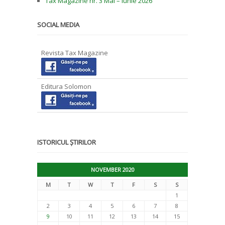
Tax Magazine nr. 3 Mai – Iunie 2026
SOCIAL MEDIA
Revista Tax Magazine
Editura Solomon
ISTORICUL ȘTIRILOR
NOVEMBER 2020
M
T
W
T
F
S
S
1
2
3
4
5
6
7
8
9
10
11
12
13
14
15