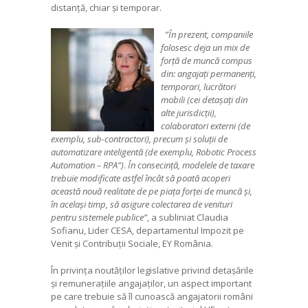
distanță, chiar și temporar.
”În prezent, companiile
folosesc deja un mix de
forță de muncă compus
din: angajați permanenți,
temporari, lucrători
mobili (cei detașați din
alte jurisdicții),
colaboratori externi (de
exemplu, sub-contractori), precum și soluții de
automatizare inteligentă (de exemplu, Robotic Process
Automation – RPA”)
.
În consecință, modelele de taxare
trebuie modificate astfel încât să poată acoperi
această nouă realitate de pe piața forței de muncă și,
în același timp, să asigure colectarea de venituri
pentru sistemele publice”
, a subliniat Claudia
Sofianu, Lider CESA, departamentul Impozit pe
Venit și Contribuții Sociale, EY România.
În privința noutăților legislative privind detașările
și remunerațiile angajaților, un aspect important
pe care trebuie să îl cunoască angajatorii români