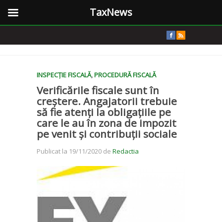
TaxNews
INSPECȚIE FISCALĂ
,
PROCEDURĂ FISCALĂ
Verificările fiscale sunt în
creștere. Angajatorii trebuie
să fie atenți la obligațiile pe
care le au în zona de impozit
pe venit și contribuții sociale
Publicat la 19/11/2020 de
Redactia