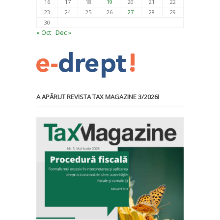
16
17
18
19
20
21
22
23
24
25
26
27
28
29
30
« Oct
Dec »
A APĂRUT REVISTA TAX MAGAZINE 3/2026!