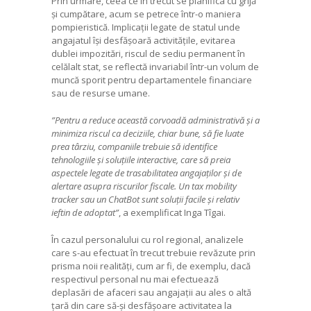
Prin urmare, ceea ce în trecut se planifica cu grijă
și cumpătare, acum se petrece într-o maniera
pompieristică. Implicații legate de statul unde
angajatul își desfășoară activitățile, evitarea
dublei impozitări, riscul de sediu permanent în
celălalt stat, se reflectă invariabil într-un volum de
muncă sporit pentru departamentele financiare
sau de resurse umane.
”Pentru a reduce această corvoadă administrativă și a
minimiza riscul ca deciziile, chiar bune, să fie luate
prea târziu, companiile trebuie să identifice
tehnologiile și soluțiile interactive, care să preia
aspectele legate de trasabilitatea angajaților și de
alertare asupra riscurilor fiscale. Un tax mobility
tracker sau un ChatBot sunt soluții facile și relativ
ieftin de adoptat”
, a exemplificat Inga Tîgai.
În cazul personalului cu rol regional, analizele
care s-au efectuat în trecut trebuie revăzute prin
prisma noii realități, cum ar fi, de exemplu, dacă
respectivul personal nu mai efectuează
deplasări de afaceri sau angajații au ales o altă
țară din care să-și desfășoare activitatea la