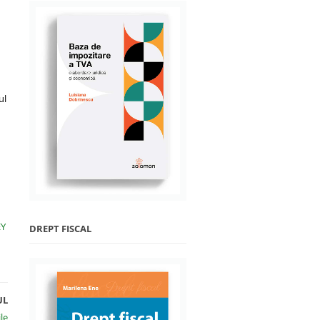
ul
EY
DREPT FISCAL
UL
le