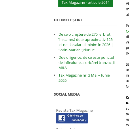
Tax Magazine - articole 2014
V
m
a
ULTIMELE ȘTIRI
P
C
De ce o creștere de 275 lei brut
d
înseamnă doar aproximativ 125
v
lei net la salariul minim în 2026 |
p
Sorin-Marian Știuriuc
p
Due diligence: de ce este punctul
de inflexiune al oricărei tranzacții
S
M&A
a
Tax Magazine nr. 3 Mai – Iunie
î
2026
a
G
SOCIAL MEDIA
C
R
s
Revista Tax Magazine
p
mu
ex