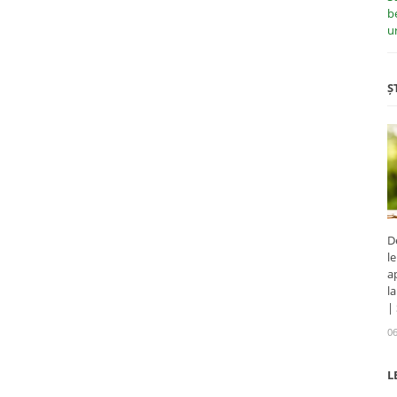
b
u
Ș
D
l
a
l
|
06
L