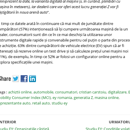
niprezent la date, la varianta digitală al mașinii și, în curând, plimbări cu
șina în metavers), iar dealerii care vor oferi acest lucru generației Z vor fi
âștigătorii în noua arenă auto
“.
n timp ce datele arată în continuare că mai mult de jumătate dintre
umpărători (57%) intenționează să își cumpere următoarea mașină de la un
ealer, consumatorii sunt din ce în ce mai deschiși la utilizarea unor
nstrumente digitale rapide și convenabile pentru cel puțin o parte din proces
e achiziție. 63% dintre cumpărătorii de vehicule electrice (EV) spun că ar fi
nteresați să rezerve online un test drive și să calculeze prețul unei mașini noi
61%), de exemplu, în timp ce 52% ar folosi un configurator online pentru a
xplora specificațiile unei mașini.
ags :
achiztii online
,
automobile
,
consumatori
,
cristian carstoiu
,
digitalizare
,
obility Consumer Index (MCI)
,
ey romania
,
generatia Z
,
masina online
,
eprezentante auto
,
retail auto
,
studiu ey
NTERIOR
URMATOR
tudiu EY: Organizațiile câștigă
Studiu EY: Condițiile volati