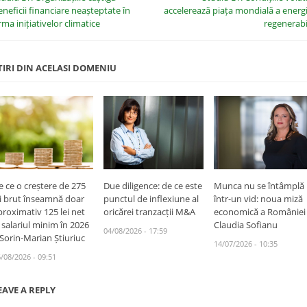
eneficii financiare neașteptate în
accelerează piața mondială a energi
rma inițiativelor climatice
regenerabi
TIRI DIN ACELASI DOMENIU
e ce o creștere de 275
Due diligence: de ce este
Munca nu se întâmplă
ei brut înseamnă doar
punctul de inflexiune al
într-un vid: noua miză
proximativ 125 lei net
oricărei tranzacții M&A
economică a României
a salariul minim în 2026
Claudia Sofianu
04/08/2026 - 17:59
 Sorin-Marian Știuriuc
14/07/2026 - 10:35
/08/2026 - 09:51
EAVE A REPLY