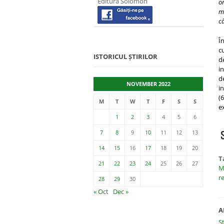
Editura Solomon
om
ma
c
Î
c
ISTORICUL ȘTIRILOR
d
i
d
NOVEMBER 2022
i
(
M
T
W
T
F
S
S
e
1
2
3
4
5
6
7
8
9
10
11
12
13
14
15
16
17
18
19
20
T
21
22
23
24
25
26
27
M
r
28
29
30
« Oct
Dec »
A
S