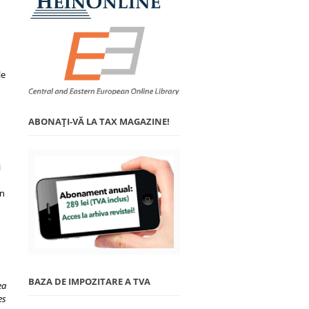
le
ABONAŢI-VĂ LA TAX MAGAZINE!
i
in
BAZA DE IMPOZITARE A TVA
ea
es