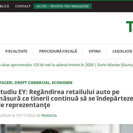
BLICĂ
CONTACT
ACCES – REVISTA TAX MAGAZINE
FISCALITATE
PROCEDURĂ FISCALĂ
OPINII
LEGISLAȚIE
 doar aproximativ 125 lei net la salariul minim în 2026 | Sorin-Marian Știuriu
FACERI
,
DREPT COMERCIAL
,
ECONOMIE
tudiu EY: Regândirea retailului auto pe
ăsură ce tinerii continuă să se îndepărtez
de reprezentanţe
ublicat la 15/11/2022 de
Redactia