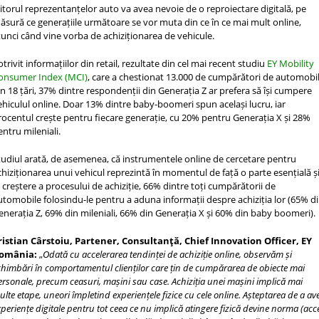
iitorul reprezentanțelor auto va avea nevoie de o reproiectare digitală, pe
ăsură ce generațiile următoare se vor muta din ce în ce mai mult online,
tunci când vine vorba de achiziționarea de vehicule.
otrivit informațiilor din retail, rezultate din cel mai recent studiu
EY Mobility
onsumer Index (MCI)
, care a chestionat 13.000 de cumpărători de automobi
in 18 țări, 37% dintre respondenții din Generația Z ar prefera să își cumpere
ehiculul online. Doar 13% dintre baby-boomeri spun același lucru, iar
rocentul crește pentru fiecare generație, cu 20% pentru Generația X și 28%
entru mileniali.
tudiul arată, de asemenea, că instrumentele online de cercetare pentru
chiziționarea unui vehicul reprezintă în momentul de față o parte esențială ș
n creștere a procesului de achiziție, 66% dintre toți cumpărătorii de
utomobile folosindu-le pentru a aduna informații despre achiziția lor (65% d
enerația Z, 69% din mileniali, 66% din Generația X și 60% din baby boomeri).
ristian Cârstoiu, Partener, Consultanţă, Chief Innovation Officer, EY
omânia:
„
Odată cu accelerarea tendinței de achiziție online, observăm și
chimbări în comportamentul clienților care țin de cumpărarea de obiecte mai
ersonale, precum ceasuri, mașini sau case. Achiziția unei mașini implică mai
lte etape, uneori împletind experiențele fizice cu cele online. Așteptarea de a av
periențe digitale pentru tot ceea ce nu implică atingere fizică devine norma (acc