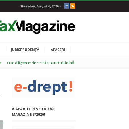
Thursday, August 6, 2026 -
JURISPRUDENȚĂ
AFACERI
c
Due diligence: de ce este punctul de inflexiune al oricărei tranzacții M&A
e
A APĂRUT REVISTA TAX
MAGAZINE 3/2026!