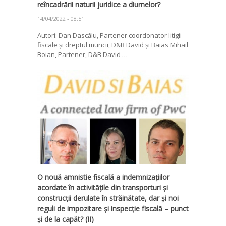
reîncadrării naturii juridice a diurnelor?
14/04/2022 - 08:51
Autori: Dan Dascălu, Partener coordonator litigii
fiscale și dreptul muncii, D&B David și Baias Mihail
Boian, Partener, D&B David …
O nouă amnistie fiscală a indemnizațiilor
acordate în activitățile din transporturi și
construcții derulate în străinătate, dar și noi
reguli de impozitare și inspecție fiscală – punct
și de la capăt? (II)