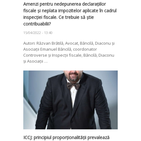
Amenzi pentru nedepunerea declarațiilor
fiscale și neplata impozitelor aplicate în cadrul
inspecției fiscale. Ce trebuie să știe
contribuabilii?
15/04/2022 - 13:40
Autori: Răzvan Brătilă, Avocat, Băncilă, Diaconu și
Asociații Emanuel Băncilă, coordonator
Controverse și Inspecții fiscale, Băncilă, Diaconu
și Asociații …
ICCJ: principiul proporționalității prevalează