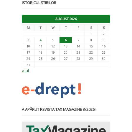
ISTORICUL ȘTIRILOR
AUGUST 2026
M
T
W
T
F
S
S
1
2
3
4
5
6
7
8
9
10
11
12
13
14
15
16
17
18
19
20
21
22
23
24
25
26
27
28
29
30
31
« Jul
A APĂRUT REVISTA TAX MAGAZINE 3/2026!