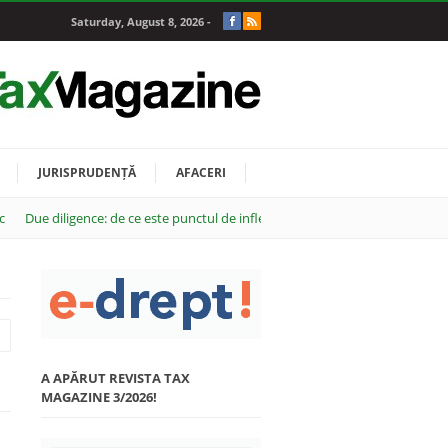
Saturday, August 8, 2026 -
JURISPRUDENȚĂ
AFACERI
c
Due diligence: de ce este punctul de inflexiune al oricărei tranzacții M&A
A APĂRUT REVISTA TAX
MAGAZINE 3/2026!