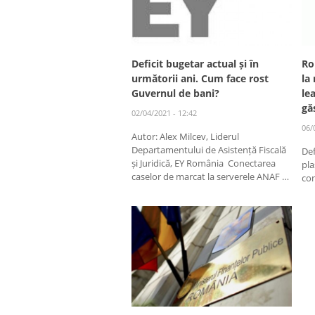
Deficit bugetar actual și în
Ro
următorii ani. Cum face rost
la
Guvernul de bani?
le
gă
02/04/2021 - 12:42
06/
Autor: Alex Milcev, Liderul
Departamentului de Asistență Fiscală
Def
și Juridică, EY România Conectarea
pla
caselor de marcat la serverele ANAF …
con