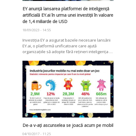
EY anunță lansarea platformei de inteligență
artificială EY.ai în urma unei investiții în valoare
de 1,4 miliarde de USD
18/09/2023 - 14:55
Investiția EY a asigurat bazele necesare lansării
EY.ai, o platformă unificatoare care ajută
organizațiile să adopte fără rețineri inteligența …
De-a v-ați ascunselea se joacă acum pe mobil
04/10/2017 - 11:25