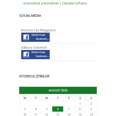
economică a României | Claudia Sofianu
SOCIAL MEDIA
Revista Tax Magazine
Editura Solomon
ISTORICUL ȘTIRILOR
AUGUST 2026
M
T
W
T
F
S
S
1
2
3
4
5
6
7
8
9
10
11
12
13
14
15
16