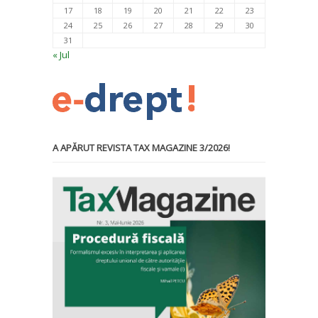
17
18
19
20
21
22
23
24
25
26
27
28
29
30
31
« Jul
A APĂRUT REVISTA TAX MAGAZINE 3/2026!