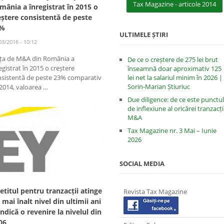
Tax Magazine - articole 2014
mânia a înregistrat în 2015 o
eștere consistentă de peste
3%
ULTIMELE ȘTIRI
03/2016 - 10:12
ața de M&A din România a
De ce o creștere de 275 lei brut
egistrat în 2015 o creștere
înseamnă doar aproximativ 125
nsistentă de peste 23% comparativ
lei net la salariul minim în 2026 |
Sorin-Marian Știuriuc
2014, valoarea …
Due diligence: de ce este punctul
de inflexiune al oricărei tranzacți
M&A
Tax Magazine nr. 3 Mai – Iunie
2026
SOCIAL MEDIA
etitul pentru tranzacții atinge
Revista Tax Magazine
l mai înalt nivel din ultimii ani
 indică o revenire la nivelul din
06