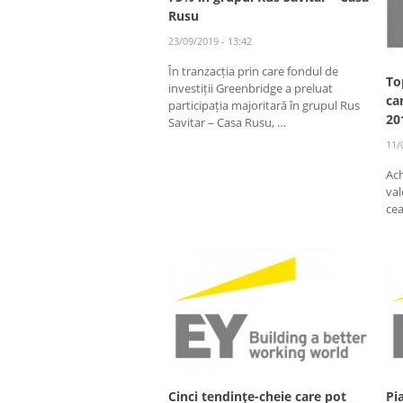
Rusu
23/09/2019 - 13:42
În tranzacția prin care fondul de
To
investiții Greenbridge a preluat
ca
participația majoritară în grupul Rus
20
Savitar – Casa Rusu, …
11/
Ach
val
cea
Cinci tendinţe-cheie care pot
Pia