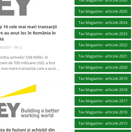
Tax Magazine - articole 2026
Tax Magazine - articole 2025
Tax Magazine - articole 2024
p 10 cele mai mari tranzacţii
re au avut loc în România în
Tax Magazine - articole 2023
16
Tax Magazine - articole 2022
05/2017 - 09:12
Tax Magazine - articole 2021
iziția activelor SAB Miller, în
oare de 700 milioane USD, a fost
Tax Magazine - articole 2020
 mai mare tranzacție care a avut …
Tax Magazine - articole 2019
Tax Magazine - articole 2018
Tax Magazine - articole 2017
Tax Magazine - articole 2016
Tax Magazine - articole 2015
ța de fuziuni şi achiziţii din