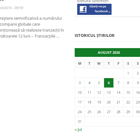
Editura Solomon
10/2014 - 09:59
reştere semnificativă a numărului
companii globale care
enționează să realizeze tranzacții în
ISTORICUL ȘTIRILOR
ătoarele 12 luni – Tranzacţiile …
AUGUST 2026
M
T
W
T
F
S
S
1
2
3
4
5
6
7
8
9
10
11
12
13
14
15
16
17
18
19
20
21
22
23
24
25
26
27
28
29
30
31
« Jul