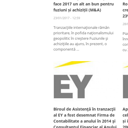
face 2017 un alt an bun pentru
Ro
fuziuni și achiziții (M&A)
cr
2
23/01/2017 - 12:59
28/
Tranzacţiile internaţionale rămân
prioritare, în pofida naţionalismului
Pi
geopolitic în creştere Fuziunile şi
înr
achiziţiile au ajuns, în prezent, o
co
componentă …
cu 
Biroul de Asistenţă în tranzacţii
Ap
al EY a fost desemnat Firma de
ce
Contabilitate a anului în 2014 şi
și
Consultantul Financiar al Anului
20