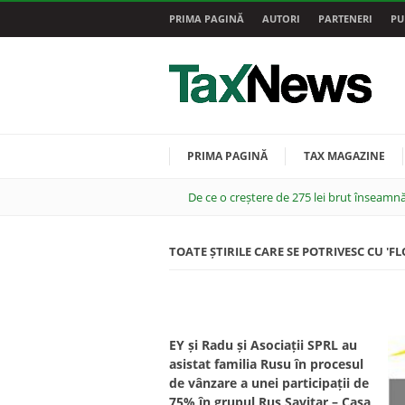
PRIMA PAGINĂ
AUTORI
PARTENERI
PU
PRIMA PAGINĂ
TAX MAGAZINE
De ce o creștere de 275 lei brut înseamnă
TOATE ȘTIRILE CARE SE POTRIVESC CU 'FL
EY și Radu și Asociații SPRL au
asistat familia Rusu în procesul
de vânzare a unei participații de
75% în grupul Rus Savitar – Casa