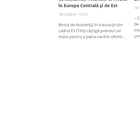
în Europa Centrală şi de Est
14/
18/12/2014 - 13:15
– C
de 
Biroul de Asistenţă în tranzacţii din
int
cadrul EY (TAS) câştigă premiul cel
urm
mare pentru a patra oară în ultimii …