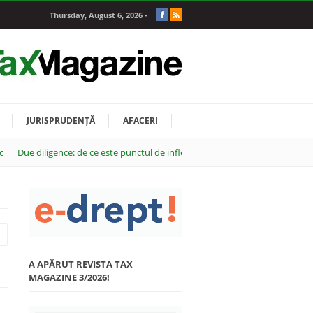
Thursday, August 6, 2026 -
JURISPRUDENȚĂ
AFACERI
c
Due diligence: de ce este punctul de inflexiune al oricărei tranzacții M&A
A APĂRUT REVISTA TAX
MAGAZINE 3/2026!