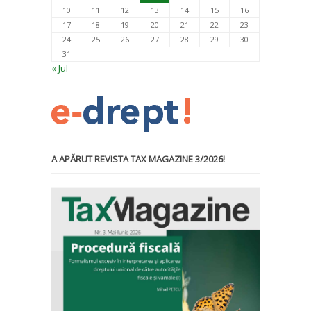
10
11
12
13
14
15
16
17
18
19
20
21
22
23
24
25
26
27
28
29
30
31
« Jul
A APĂRUT REVISTA TAX MAGAZINE 3/2026!