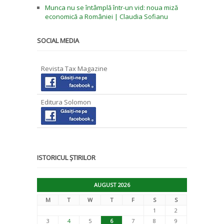
Munca nu se întâmplă într-un vid: noua miză
economică a României | Claudia Sofianu
SOCIAL MEDIA
Revista Tax Magazine
Editura Solomon
ISTORICUL ȘTIRILOR
AUGUST 2026
M
T
W
T
F
S
S
1
2
3
4
5
6
7
8
9