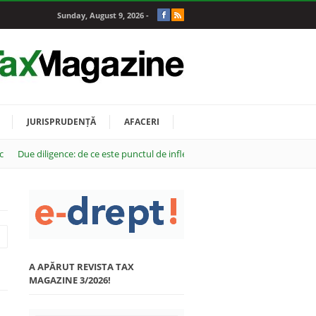
Sunday, August 9, 2026 -
JURISPRUDENȚĂ
AFACERI
c
Due diligence: de ce este punctul de inflexiune al oricărei tranzacții M&A
A APĂRUT REVISTA TAX
MAGAZINE 3/2026!