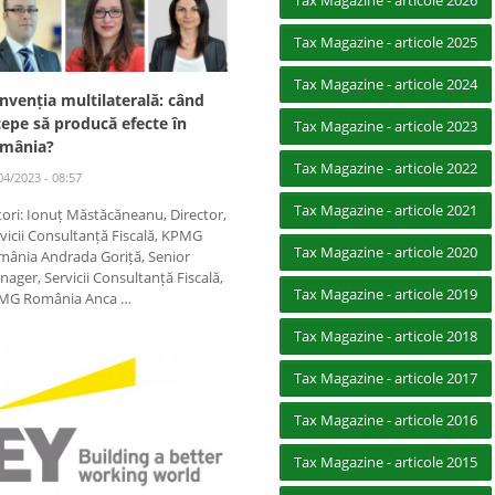
Tax Magazine - articole 2026
Tax Magazine - articole 2025
Tax Magazine - articole 2024
nvenția multilaterală: când
cepe să producă efecte în
Tax Magazine - articole 2023
mânia?
Tax Magazine - articole 2022
04/2023 - 08:57
Tax Magazine - articole 2021
ori: Ionuț Măstăcăneanu, Director,
vicii Consultanță Fiscală, KPMG
Tax Magazine - articole 2020
mânia Andrada Goriță, Senior
ager, Servicii Consultanță Fiscală,
Tax Magazine - articole 2019
MG România Anca …
Tax Magazine - articole 2018
Tax Magazine - articole 2017
Tax Magazine - articole 2016
Tax Magazine - articole 2015