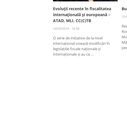
Evoluţii recente în fiscalitatea
Bu
internaţională şi europeană –
15/
ATAD, MLI, CC(C)TB
Rez
14/03/2019 - 16:56
Ro
Mu
O serie de inițiative de la nivel
Măs
internațional vizează modificări în
pen
legislațiile fiscale naționale și
internaționale și au ca …