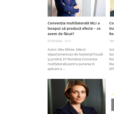
Convenția multilaterală MLI a
Co
început să producă efecte – ce
în
avem de făcut?
Ro
07/02/2024 - 12:11
18/
Autor: Alex Milcev, liderul
Aut
departamentului de Asistenţă fiscală
Ser
şi juridică, EY România Convenția
Ro
multilaterală pentru punerea în
Man
aplicare a …
KP