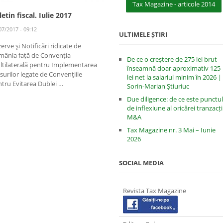
Tax Magazine - articole 2014
letin fiscal. Iulie 2017
07/2017 - 09:12
ULTIMELE ȘTIRI
erve şi Notificări ridicate de
mânia față de Convenţia
De ce o creștere de 275 lei brut
ltilaterală pentru Implementarea
înseamnă doar aproximativ 125
urilor legate de Convenţiile
lei net la salariul minim în 2026 |
tru Evitarea Dublei …
Sorin-Marian Știuriuc
Due diligence: de ce este punctul
de inflexiune al oricărei tranzacți
M&A
Tax Magazine nr. 3 Mai – Iunie
2026
SOCIAL MEDIA
Revista Tax Magazine