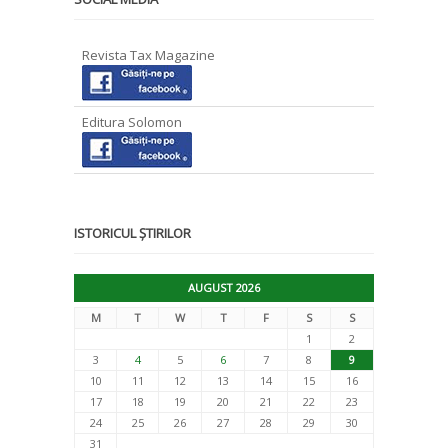
Revista Tax Magazine
Editura Solomon
ISTORICUL ȘTIRILOR
AUGUST 2026
M
T
W
T
F
S
S
1
2
3
4
5
6
7
8
9
10
11
12
13
14
15
16
17
18
19
20
21
22
23
24
25
26
27
28
29
30
31