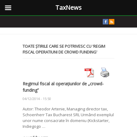
TaxNews
TOATE ȘTIRILE CARE SE POTRIVESC CU 'REGIM
FISCAL OPERATIUNI DE CROWD FUNDING'
Regimul fiscal al operațiunilor de „crowd-
funding”
04/12/2014 - 15:50
Autor: Theodor Artenie, Managing director tax,
Schoenherr Tax Bucharest SRL Urmând exemplul
unor nume consacrate în domeniu (Kickstarter,
Indiegogo …