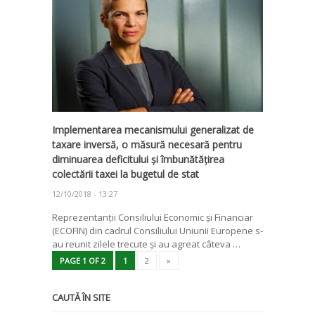
Implementarea mecanismului generalizat de
taxare inversă, o măsură necesară pentru
diminuarea deficitului și îmbunătățirea
colectării taxei la bugetul de stat
12/10/2018 - 13:27
Reprezentanții Consiliului Economic și Financiar
(ECOFIN) din cadrul Consiliului Uniunii Europene s-
au reunit zilele trecute și au agreat câteva …
PAGE 1 OF 2
1
2
»
CAUTĂ ÎN SITE