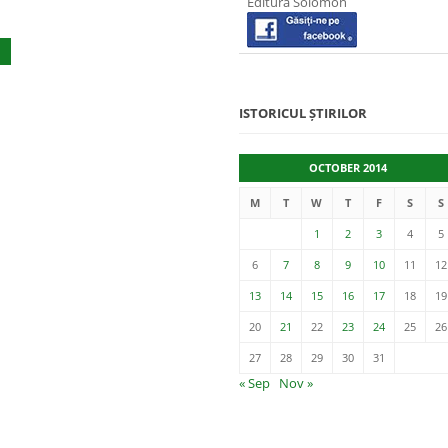
Editura Solomon
ISTORICUL ȘTIRILOR
OCTOBER 2014
M
T
W
T
F
S
S
1
2
3
4
5
6
7
8
9
10
11
12
13
14
15
16
17
18
19
20
21
22
23
24
25
26
27
28
29
30
31
« Sep
Nov »