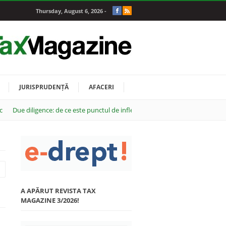
Thursday, August 6, 2026 -
JURISPRUDENȚĂ
AFACERI
c
Due diligence: de ce este punctul de inflexiune al oricărei tranzacții M&A
A APĂRUT REVISTA TAX
MAGAZINE 3/2026!