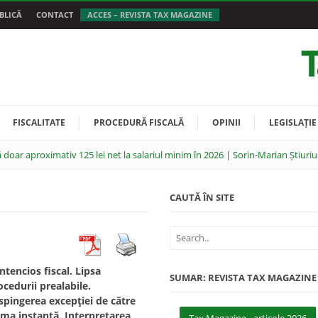
BLICĂ
CONTACT
ACCES – REVISTA TAX MAGAZINE
FISCALITATE
PROCEDURĂ FISCALĂ
OPINII
LEGISLAȚIE
 doar aproximativ 125 lei net la salariul minim în 2026 | Sorin-Marian Știuriu
CAUTĂ ÎN SITE
ntencios fiscal. Lipsa
SUMAR: REVISTA TAX MAGAZINE
ocedurii prealabile.
spingerea excepţiei de către
ima instanţă. Interpretarea