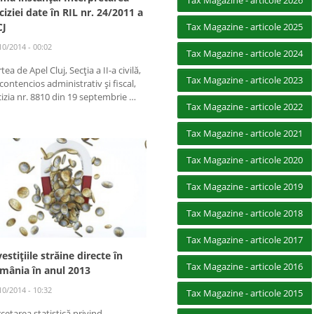
Tax Magazine - articole 2026
ciziei date în RIL nr. 24/2011 a
CJ
Tax Magazine - articole 2025
10/2014 - 00:02
Tax Magazine - articole 2024
tea de Apel Cluj, Secţia a II-a civilă,
Tax Magazine - articole 2023
contencios administrativ şi fiscal,
izia nr. 8810 din 19 septembrie …
Tax Magazine - articole 2022
Tax Magazine - articole 2021
Tax Magazine - articole 2020
Tax Magazine - articole 2019
Tax Magazine - articole 2018
Tax Magazine - articole 2017
vestiţiile străine directe în
Tax Magazine - articole 2016
mânia în anul 2013
10/2014 - 10:32
Tax Magazine - articole 2015
cetarea statistică privind