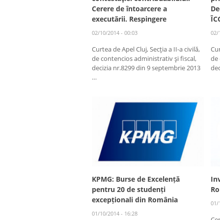
Cerere de întoarcere a
De
executării. Respingere
ÎC
02/10/2014 - 00:03
02/
Curtea de Apel Cluj, Secţia a II-a civilă,
Cur
de contencios administrativ şi fiscal,
de 
decizia nr.8299 din 9 septembrie 2013
dec
…
KPMG: Burse de Excelență
In
pentru 20 de studenți
Ro
excepționali din România
01/
01/10/2014 - 16:28
Cer