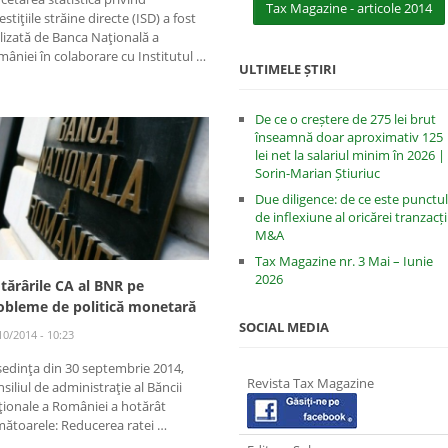
Tax Magazine - articole 2014
estiţiile străine directe (ISD) a fost
lizată de Banca Naţională a
âniei în colaborare cu Institutul …
ULTIMELE ȘTIRI
De ce o creștere de 275 lei brut
înseamnă doar aproximativ 125
lei net la salariul minim în 2026 |
Sorin-Marian Știuriuc
Due diligence: de ce este punctul
de inflexiune al oricărei tranzacți
M&A
Tax Magazine nr. 3 Mai – Iunie
2026
tărârile CA al BNR pe
obleme de politică monetară
SOCIAL MEDIA
10/2014 - 10:23
şedinţa din 30 septembrie 2014,
Revista Tax Magazine
siliul de administraţie al Băncii
ionale a României a hotărât
ătoarele: Reducerea ratei …