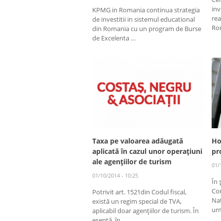
inv
KPMG in Romania continua strategia
rea
de investitii in sistemul educational
Rom
din Romania cu un program de Burse
de Excelenta …
Taxa pe valoarea adăugată
Ho
aplicată în cazul unor operaţiuni
pr
ale agenţiilor de turism
01/
01/10/2014 - 10:25
În 
Con
Potrivit art. 1521din Codul fiscal,
Naţ
există un regim special de TVA,
urm
aplicabil doar agenţiilor de turism. În
esenţă, în …