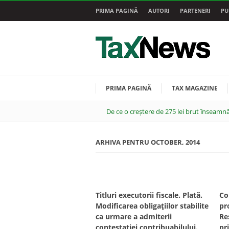
PRIMA PAGINĂ
AUTORI
PARTENERI
PU
PRIMA PAGINĂ
TAX MAGAZINE
De ce o creștere de 275 lei brut înseamnă
ARHIVA PENTRU OCTOBER, 2014
Titluri executorii fiscale. Plată.
Co
Modificarea obligaţiilor stabilite
pr
ca urmare a admiterii
Re
contestaţiei contribuabilului.
pr