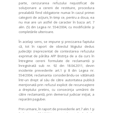
parte, cenzurarea refuzului nejustificat de
soluţionare a cererii de restituire, procedura
prealabilă fiind obligatorie numai în cazul primei
categorii de acţiuni, în timp ce, pentru a doua, ea
nu mai are un astfel de caracter în baza art. 7
alin. (5) din Legea nr. 554/2004, cu modificările şi
completările ulterioare.
În acelaşi sens, se impune şi precizarea faptului
că, tot în raport de obiectul litigiului dedus
judecăţii (reprezentat de contestarea refuzului
exprimat de pârâta AFP Bistriţa de a da curs în
întregime cererii formulate de reclamantă şi
înregistrată sub nr. 92 din 18.04.2011, devin
incidente prevederile art.1 şi 8 din Legea nr.
554/2004, reclamanta considerându-se vătămată
într-un drept al său de către autoritatea publică
menţionată prin refuzul explicit de recunoaştere
a dreptului pretins, cu consecinţa urmăririi de
către reclamantă, prin demersul judiciar iniţiat, a
reparării pagubei.
Prin urmare, în raport de prevederile art.7 alin.1 şi