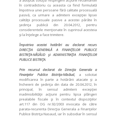
a adoptat soluţia respingerii acţiunii reclamantei
în contradictoriu cu aceasta ca fiind formulată
împotriva unei persoane fără calitate procesuală
pasivă, ca urmare a admiterii excepţiei lipsei
calităţii procesuale pasive a acestei pârâte în
şedinţa publică din 20.04.2012, pentru
considerentele menţionate în cuprinsul acesteia
şi la înţelege a face trimitere.
Împotriva acestei hot
ă
râri au declarat recurs
DIREC
Ţ
IA GENERAL
Ă
A FINAN
Ţ
ELOR PUBLICE
BISTRI
Ţ
A-N
Ă
S
Ă
UD
ş
i ADMINISTRA
Ţ
IA FINAN
Ţ
ELOR
PUBLICE BISTRI
Ţ
A
.
Prin recursul declarat de Direc
ţ
ia Generala a
Finan
ţ
elor Publice Bistri
ţ
a-N
ă
s
ă
ud,
a solicitat
modificarea în parte a hotărârii atacate şi a
încheierii de şedinţa din data de 20.04.2012, în
principal, în sensul admiterii excepţiei
inadmisibilităţii acţiunii pentru lipsa plângeri
prealabile fiscale şi în contextul dispoziţiilor
art.117 din OG nr.92/2003 invocata de către
parata-recurenta Direcţia Generala a Finanţelor
Publice Bistriţa Nasaud, iar în subsidiar în sensul