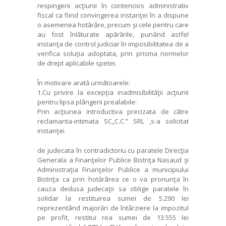
respingerii acţiunii în contencios administrativ
fiscal ca fiind convingerea instanţei în a dispune
o asemenea hotărâre, precum şi cele pentru care
au fost înlăturate apărările, punând astfel
instanţa de control judiciar în imposibilitatea de a
verifica soluţia adoptata, prin prisma normelor
de drept aplicabile spetei.
În motivare arată următoarele:
1.Cu privire la excepţia inadmisibilităţii acţiunii
pentru lipsa plângerii prealabile:
Prin acţiunea introductiva precizata de către
reclamanta-intimata SC„C.C.” SRL ,s-a solicitat
instanţei
de judecata în contradictoriu cu paratele Direcţia
Generala a Finanţelor Publice Bistriţa Nasaud şi
Administraţia Finanţelor Publice a municipiului
Bistriţa ca prin hotărârea ce o va pronunţa în
cauza dedusa judecaţii sa oblige paratele în
solidar la restituirea sumei de 5.290 lei
reprezentând majorări de întârziere la impozitul
pe profit, restitui rea sumei de 13.555 lei