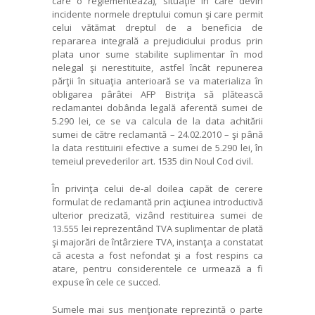
care o reglementează), situaţie în care devin
incidente normele dreptului comun şi care permit
celui vătămat dreptul de a beneficia de
repararea integrală a prejudiciului produs prin
plata unor sume stabilite suplimentar în mod
nelegal şi nerestituite, astfel încât repunerea
părţii în situaţia anterioară se va materializa în
obligarea pârâtei AFP Bistriţa să plătească
reclamantei dobânda legală aferentă sumei de
5.290 lei, ce se va calcula de la data achitării
sumei de către reclamantă – 24.02.2010 – şi până
la data restituirii efective a sumei de 5.290 lei, în
temeiul prevederilor art. 1535 din Noul Cod civil.
În privinţa celui de-al doilea capăt de cerere
formulat de reclamantă prin acţiunea introductivă
ulterior precizată, vizând restituirea sumei de
13.555 lei reprezentând TVA suplimentar de plată
şi majorări de întârziere TVA, instanţa a constatat
că acesta a fost nefondat şi a fost respins ca
atare, pentru considerentele ce urmează a fi
expuse în cele ce succed.
Sumele mai sus menţionate reprezintă o parte