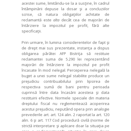
acestei sume, limitându-se la a susţine, în cadrul
întâmpinării depuse la dosar şi a concluziilor
scrise, că natura obligaţiilor achitate de
reclamantă este
alta
decât cea de majorări de
întârziere la impozitul pe profit, fără alte
specificaţii.
Prin urmare, în lumina considerentelor de fapt şi
de drept mai sus prezentate, instanţa a dispus
obligarea pârâtei AFP Bistriţa să restituie
reclamantei suma de 5.290 lei reprezentând
majorări de întârziere la impozitul pe profit
încasate în mod nelegal. Perceperea nelegală la
buget a unei sume nelegal stabilite produce un
prejudiciu contribuabilului prin lipsirea de
respectiva sumă de bani pentru perioada
cuprinsă între data încasării acesteia şi data
restituirii efective. Normele speciale din materia
dreptului fiscal nu reglementează acoperirea
acestui prejudiciu, neputând opera prin analogie
prevederile art. art. 124 alin. 2 raportat la art. 120
alin. 6 şi art. 117 Cod procedură civilă (norme de
strictă interpretare şi aplicare doar la situaţia pe