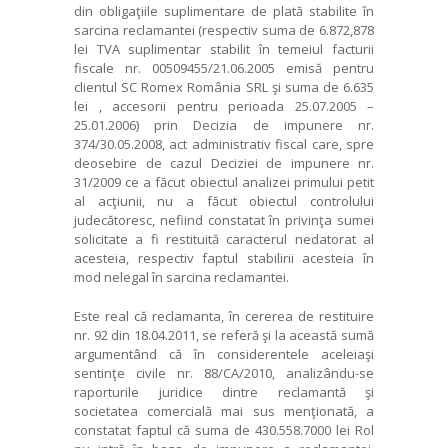
din obligaţiile suplimentare de plată stabilite în
sarcina reclamantei (respectiv suma de 6.872,878
lei TVA suplimentar stabilit în temeiul facturii
fiscale nr. 00509455/21.06.2005 emisă pentru
clientul SC Romex România SRL şi suma de 6.635
lei , accesorii pentru perioada 25.07.2005 –
25.01.2006) prin Decizia de impunere nr.
374/30.05.2008, act administrativ fiscal care, spre
deosebire de cazul Deciziei de impunere nr.
31/2009 ce a făcut obiectul analizei primului petit
al acţiunii, nu a făcut obiectul controlului
judecătoresc, nefiind constatat în privinţa sumei
solicitate a fi restituită caracterul nedatorat al
acesteia, respectiv faptul stabilirii acesteia în
mod nelegal în sarcina reclamantei.
Este real că reclamanta, în cererea de restituire
nr. 92 din 18.04.2011, se referă şi la această sumă
argumentând că în considerentele aceleiaşi
sentinţe civile nr. 88/CA/2010, analizându-se
raporturile juridice dintre reclamantă şi
societatea comercială mai sus menţionată, a
constatat faptul că suma de 430.558.7000 lei Rol