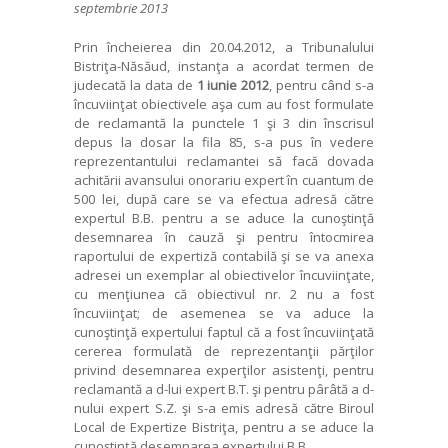
septembrie 2013
Prin încheierea din 20.04.2012, a Tribunalului
Bistriţa-Năsăud, instanţa a acordat termen de
judecată la data de
1 iunie 2012
, pentru când s-a
încuviinţat obiectivele aşa cum au fost formulate
de reclamantă la punctele 1 şi 3 din înscrisul
depus la dosar la fila 85, s-a pus în vedere
reprezentantului reclamantei să facă dovada
achitării avansului onorariu expert în cuantum de
500 lei, după care se va efectua adresă către
expertul B.B. pentru a se aduce la cunoştinţă
desemnarea în cauză şi pentru întocmirea
raportului de expertiză contabilă şi se va anexa
adresei un exemplar al obiectivelor încuviinţate,
cu menţiunea că obiectivul nr. 2 nu a fost
încuviinţat; de asemenea se va aduce la
cunoştinţă expertului faptul că a fost încuviinţată
cererea formulată de reprezentanţii părţilor
privind desemnarea experţilor asistenţi, pentru
reclamantă a d-lui expert B.T. şi pentru pârâtă a d-
nului expert S.Z. şi s-a emis adresă către Biroul
Local de Expertize Bistriţa, pentru a se aduce la
cunoştinţă desemnarea expertului B.B..