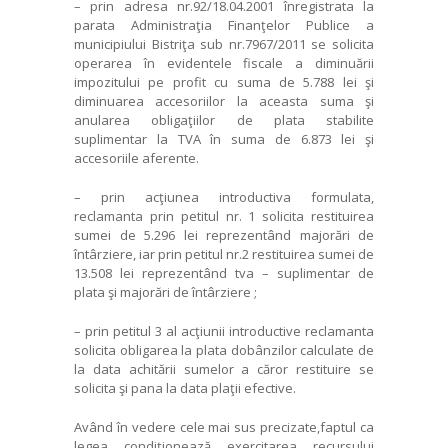
– prin adresa nr.92/18.04.2001 înregistrata la
parata Administraţia Finanţelor Publice a
municipiului Bistriţa sub nr.7967/2011 se solicita
operarea în evidentele fiscale a diminuării
impozitului pe profit cu suma de 5.788 lei şi
diminuarea accesoriilor la aceasta suma şi
anularea obligaţiilor de plata stabilite
suplimentar la TVA în suma de 6.873 lei şi
accesoriile aferente.
– prin acţiunea introductiva formulata,
reclamanta prin petitul nr. 1 solicita restituirea
sumei de 5.296 lei reprezentând majorări de
întârziere, iar prin petitul nr.2 restituirea sumei de
13.508 lei reprezentând tva – suplimentar de
plata şi majorări de întârziere ;
– prin petitul 3 al acţiunii introductive reclamanta
solicita obligarea la plata dobânzilor calculate de
la data achitării sumelor a căror restituire se
solicita şi pana la data plaţii efective.
Având în vedere cele mai sus precizate,faptul ca
legea condiţionează exercitarea recursului