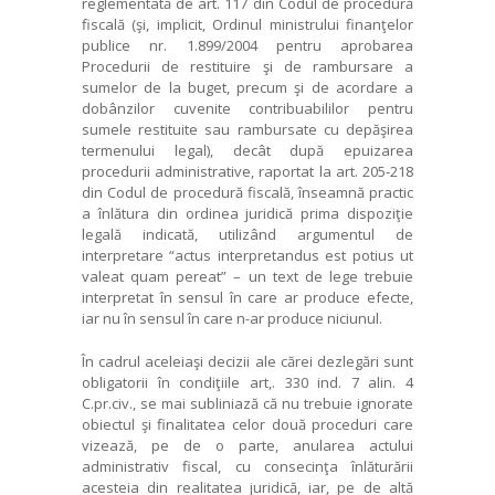
reglementată de art. 117 din Codul de procedură
fiscală (şi, implicit, Ordinul ministrului finanţelor
publice nr. 1.899/2004 pentru aprobarea
Procedurii de restituire şi de rambursare a
sumelor de la buget, precum şi de acordare a
dobânzilor cuvenite contribuabililor pentru
sumele restituite sau rambursate cu depăşirea
termenului legal), decât după epuizarea
procedurii administrative, raportat la art. 205-218
din Codul de procedură fiscală, înseamnă practic
a înlătura din ordinea juridică prima dispoziţie
legală indicată, utilizând argumentul de
interpretare “actus interpretandus est potius ut
valeat quam pereat” – un text de lege trebuie
interpretat în sensul în care ar produce efecte,
iar nu în sensul în care n-ar produce niciunul.
În cadrul aceleiaşi decizii ale cărei dezlegări sunt
obligatorii în condiţiile art,. 330 ind. 7 alin. 4
C.pr.civ., se mai subliniază că nu trebuie ignorate
obiectul şi finalitatea celor două proceduri care
vizează, pe de o parte, anularea actului
administrativ fiscal, cu consecinţa înlăturării
acesteia din realitatea juridică, iar, pe de altă