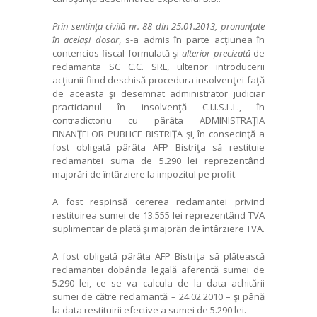
Prin sentin
ţ
a civil
ă
nr. 88 din 25.01.2013, pronun
ţ
ate
în acela
ş
i dosar
, s-a admis în parte acţiunea în
contencios fiscal formulată şi
ulterior precizat
ă
de
reclamanta SC C.C. SRL, ulterior introducerii
acţiunii fiind deschisă procedura insolvenţei faţă
de aceasta şi desemnat administrator judiciar
practicianul în insolvenţă C.I.I.S.L.L., în
contradictoriu cu pârâta ADMINISTRAŢIA
FINANŢELOR PUBLICE BISTRIŢA şi, în consecinţă a
fost obligată pârâta AFP Bistriţa să restituie
reclamantei suma de 5.290 lei reprezentând
majorări de întârziere la impozitul pe profit.
A fost respinsă cererea reclamantei privind
restituirea sumei de 13.555 lei reprezentând TVA
suplimentar de plată şi majorări de întârziere TVA.
A fost obligată pârâta AFP Bistriţa să plătească
reclamantei dobânda legală aferentă sumei de
5.290 lei, ce se va calcula de la data achitării
sumei de către reclamantă – 24.02.2010 – şi până
la data restituirii efective a sumei de 5.290 lei.