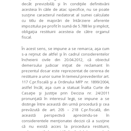
decât previzibilă) şi în condiţiile definitivării
acesteia în căile de atac specifice, nu se poate
susţine caracterul nedatorat al sumei calculate
cu titlu de majorări de întârziere aferente
impozitului pe profit în sumă de 5.788 lei şi implicit,
obligaţia restituirii acesteia de către organul
fiscal.
În acest sens, se impune a se remarca, aşa cum
s-a reţinut de altfel şi în cadrul considerentelor
încheierii civile din 20.04.2012, că obiectul
demersului judiciar iniţiat de reclamant în
prezentul dosar este reprezentat de cererea de
restituire a unor sume în temeiul prevederilor art.
117 C.pr.fiscală şi a Ordinului MFP nr. 1899/2004,
astfel încât, aşa cum a statuat Înalta Curte de
Casaţie şi Justiţie prin Decizia nr. 24/2011
pronunţată în interesul legii, se impune a se
distinge între această din urmă procedură şi cea
prevăzută de art. 205 – 218 C.pr.fiscală, din
această perspectivă apreciindu-se în
considerentele menţionatei decizii că a susţine
că nu există acces la procedura restituirii,