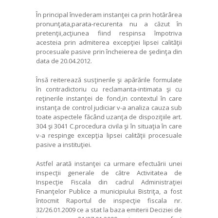
În principal învederam instanţei ca prin hotărârea
pronunţata,parata-recurenta nu a căzut în
pretenţii,acţiunea fiind respinsa împotriva
acesteia prin admiterea excepţiei lipsei calităţii
procesuale pasive prin încheierea de şedinţa din
data de 20.04.2012.
Însă reiterează susţinerile şi apărările formulate
în contradictoriu cu reclamanta-intimata şi cu
reţinerile instanţei de fond,in contextul în care
instanţa de control judiciar v-a analiza cauza sub
toate aspectele făcând uzanţa de dispoziţiile art.
304 şi 3041 C.procedura civila şi în situaţia în care
v-a respinge excepţia lipsei calităţii procesuale
pasive a instituţiei.
Astfel arată instanţei ca urmare efectuării unei
inspecţii generale de către Activitatea de
Inspecţie Fiscala din cadrul Administraţiei
Finanţelor Publice a municipiului Bistriţa, a fost
întocmit Raportul de inspecţie fiscala nr.
32/26.01.2009 ce a stat la baza emiterii Deciziei de