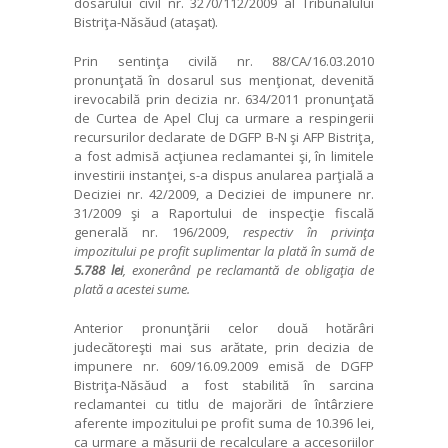
dosarului civil nr. 3270/112/2009 al Tribunalului
Bistriţa-Năsăud (ataşat).
Prin sentinţa civilă nr. 88/CA/16.03.2010
pronunţată în dosarul sus menţionat, devenită
irevocabilă prin decizia nr. 634/2011 pronunţată
de Curtea de Apel Cluj ca urmare a respingerii
recursurilor declarate de DGFP B-N şi AFP Bistriţa,
a fost admisă acţiunea reclamantei şi, în limitele
investirii instanţei, s-a dispus anularea parţială a
Deciziei nr. 42/2009, a Deciziei de impunere nr.
31/2009 şi a Raportului de inspecţie fiscală
generală nr. 196/2009,
respectiv în privin
ţ
a
impozitului pe profit suplimentar la plat
ă
în sum
ă
de
5.788 lei
, exonerând pe reclamant
ă
de obliga
ţ
ia de
plat
ă
a acestei sume.
Anterior pronunţării celor două hotărâri
judecătoreşti mai sus arătate, prin decizia de
impunere nr. 609/16.09.2009 emisă de DGFP
Bistriţa-Năsăud a fost stabilită în sarcina
reclamantei cu titlu de majorări de întârziere
aferente impozitului pe profit suma de 10.396 lei,
ca urmare a măsurii de recalculare a accesoriilor