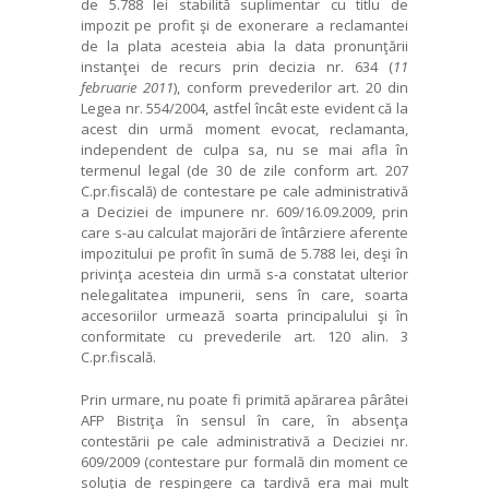
de 5.788 lei stabilită suplimentar cu titlu de
impozit pe profit şi de exonerare a reclamantei
de la plata acesteia abia la data pronunţării
instanţei de recurs prin decizia nr. 634 (
11
februarie 2011
), conform prevederilor art. 20 din
Legea nr. 554/2004, astfel încât este evident că la
acest din urmă moment evocat, reclamanta,
independent de culpa sa, nu se mai afla în
termenul legal (de 30 de zile conform art. 207
C.pr.fiscală) de contestare pe cale administrativă
a Deciziei de impunere nr. 609/16.09.2009, prin
care s-au calculat majorări de întârziere aferente
impozitului pe profit în sumă de 5.788 lei, deşi în
privinţa acesteia din urmă s-a constatat ulterior
nelegalitatea impunerii, sens în care, soarta
accesoriilor urmează soarta principalului şi în
conformitate cu prevederile art. 120 alin. 3
C.pr.fiscală.
Prin urmare, nu poate fi primită apărarea pârâtei
AFP Bistriţa în sensul în care, în absenţa
contestării pe cale administrativă a Deciziei nr.
609/2009 (contestare pur formală din moment ce
soluţia de respingere ca tardivă era mai mult