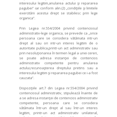
interesului legitim,anularea actului şi repararea
pagubei” iar conform alin.(2) „condiţiile şi limitele
exercitării acestui drept se stabilesc prin lege
organica”.
Prin Legea nr.554/2004 privind contenciosul
administrativ-lege organica, se prevede ca „orice
persoana care se considera vătămata intr-un
drept al sau ori intr-un interes legitim de o
autoritate publica,printr-un act administrativ sau
prin nesoluţionarea în termen legal a unei cereri,
se poate adresa instanţei de contencios
administrativ competente pentru anularea
actului,recunoaşterea dreptului pretins sau a
interesului legitim şi repararea pagubei ce i-a fost
cauzata”.
Dispoziţiile art.7 din Legea nr.554/2004 privind
contenciosul administrativ, stipulează înainte de
a se adresa instanţei de contencios administrativ
competente, persoana care se considera
vătămata într-un drept al sau într-un interes
legitim, printr-un act administrativ unilateral,