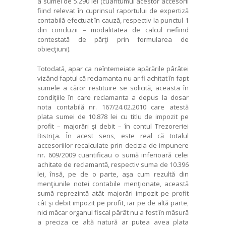
a sumei de 5.290 lei (cuantumul acestor accesorii
fiind relevat în cuprinsul raportului de expertiză
contabilă efectuat în cauză, respectiv la punctul 1
din concluzii – modalitatea de calcul nefiind
contestată de părţi prin formularea de
obiecţiuni).
Totodată, apar ca neîntemeiate apărările pârâtei
vizând faptul că reclamanta nu ar fi achitat în fapt
sumele a căror restituire se solicită, aceasta în
condiţiile în care reclamanta a depus la dosar
nota contabilă nr. 167/24.02.2010 care atestă
plata sumei de 10.878 lei cu titlu de impozit pe
profit – majorări şi debit – în contul Trezoreriei
Bistriţa. În acest sens, este real că totalul
accesoriilor recalculate prin decizia de impunere
nr. 609/2009 cuantificau o sumă inferioară celei
achitate de reclamantă, respectiv suma de 10.396
lei, însă, pe de o parte, aşa cum rezultă din
menţiunile notei contabile menţionate, această
sumă reprezintă atât majorări impozit pe profit
cât şi debit impozit pe profit, iar pe de altă parte,
nici măcar organul fiscal pârât nu a fost în măsură
a preciza ce altă natură ar putea avea plata