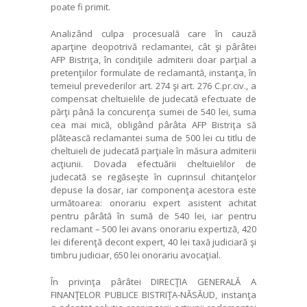
poate fi primit.
Analizând culpa procesuală care în cauză
aparţine deopotrivă reclamantei, cât şi pârâtei
AFP Bistriţa, în condiţiile admiterii doar parţial a
pretenţiilor formulate de reclamantă, instanţa, în
temeiul prevederilor art. 274 şi art. 276 C.pr.civ., a
compensat cheltuielile de judecată efectuate de
părţi până la concurenţa sumei de 540 lei, suma
cea mai mică, obligând pârâta AFP Bistriţa să
plătească reclamantei suma de 500 lei cu titlu de
cheltuieli de judecată parţiale în măsura admiterii
acţiunii. Dovada efectuării cheltuielilor de
judecată se regăseşte în cuprinsul chitanţelor
depuse la dosar, iar componenţa acestora este
următoarea: onorariu expert asistent achitat
pentru pârâtă în sumă de 540 lei, iar pentru
reclamant – 500 lei avans onorariu expertiză, 420
lei diferenţă decont expert, 40 lei taxă judiciară şi
timbru judiciar, 650 lei onorariu avocaţial.
În privinţa pârâtei DIRECŢIA GENERALĂ A
FINANŢELOR PUBLICE BISTRIŢA-NĂSĂUD, instanţa