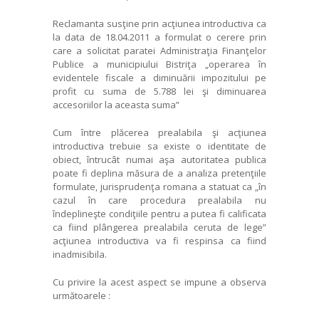
Reclamanta susţine prin acţiunea introductiva ca
la data de 18.04.2011 a formulat o cerere prin
care a solicitat paratei Administraţia Finanţelor
Publice a municipiului Bistriţa „operarea în
evidentele fiscale a diminuării impozitului pe
profit cu suma de 5.788 lei şi diminuarea
accesoriilor la aceasta suma”
Cum între plăcerea prealabila şi acţiunea
introductiva trebuie sa existe o identitate de
obiect, întrucât numai aşa autoritatea publica
poate fi deplina măsura de a analiza pretenţiile
formulate, jurisprudenţa romana a statuat ca „în
cazul în care procedura prealabila nu
îndeplineşte condiţiile pentru a putea fi calificata
ca fiind plângerea prealabila ceruta de lege”
acţiunea introductiva va fi respinsa ca fiind
inadmisibila.
Cu privire la acest aspect se impune a observa
următoarele :