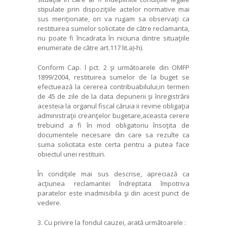
stipulate prin dispoziţiile actelor normative mai
sus menţionate, ori va rugam sa observaţi ca
restituirea sumelor solicitate de către reclamanta,
nu poate fi încadrata în niciuna dintre situaţiile
enumerate de către art.117 lit.a)-h).
Conform Cap. l pct. 2 şi următoarele din OMFP
1899/2004, restituirea sumelor de la buget se
efectuează la cererea contribuabilului,in termen
de 45 de zile de la data depunerii şi înregistrării
acesteia la organul fiscal căruia ii revine obligaţia
administraţii creanţelor bugetare,aceasta cerere
trebuind a fi în mod obligatoriu însoţita de
documentele necesare din care sa rezulte ca
suma solicitata este certa pentru a putea face
obiectul unei restituiri.
În condiţiile mai sus descrise, apreciază ca
acţiunea reclamantei îndreptata împotriva
paratelor este inadmisibila şi din acest punct de
vedere.
3. Cu privire la fondul cauzei, arată următoarele :