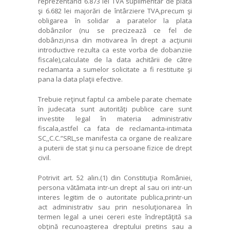
reprezentând 6.873 lei TVA suplimentar de plata
şi 6.682 lei majorări de întârziere TVA,precum şi
obligarea în solidar a paratelor la plata
dobânzilor (nu se precizează ce fel de
dobânzi,insa din motivarea în drept a acţiunii
introductive rezulta ca este vorba de dobanziie
fiscale),calculate de la data achitării de către
reclamanta a sumelor solicitate a fi restituite şi
pana la data plaţii efective.
Trebuie reţinut faptul ca ambele parate chemate
în judecata sunt autorităţi publice care sunt
investite legal în materia administrativ
fiscala,astfel ca fata de reclamanta-intimata
SC,,C.C.”SRL,se manifesta ca organe de realizare
a puterii de stat şi nu ca persoane fizice de drept
civil.
Potrivit art. 52 alin.(1) din Constituţia României,
persona vătămata intr-un drept al sau ori intr-un
interes legitim de o autoritate publica,printr-un
act administrativ sau prin nesoluţionarea în
termen legal a unei cereri este îndreptăţită sa
obţină recunoaşterea dreptului pretins sau a