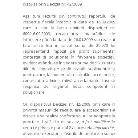
dispusă prin Decizia nr. 42/2009.
Aşa cum rezultă din conţinutul raportului de
inspecţie fiscală întocmit la data de 16.09.2009
care a stat la baza emiterii dispoziţiei nr.
609/16.09.2009, recalcularea majorărilor de
întârziere până la data de 26.01.2009 s-a realizat
fără a se lua în calcul suma de 20.970 lei
reprezentând impozit pe profit suplimentar
contestat şi soluţionat în favoarea societăţii,
evident avându-se în vedere suma de 5.788 lei cu
titlu de impozit pe profit stabilit suplimentar şi
pentru care, la momentul recalculării accesoriilor,
contestaţia administrativă a reclamantei fusese
respinsă de organul fiscal competent în
soluţionare.
Or, dispozitivul Deciziei nr. 42/2009, prin care în
privinţa măsurii de recalculare a accesoriilor s-a
dispus a se realiza conform soluţiilor adoptate la
punctele 1 şi 2 din dispozitiv,
a fost modificat
în
ceea ce priveşte punctul 2 al acesteia
abia ulterior
,
devenind executorii măsurile de anulare a sumei