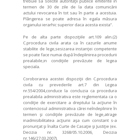
trebuie sa solicite autorităţii publice emitente în
termen de 30 de zile de la data comunicării
actului revocarea în tot sau în parte a acestuia.
Plângerea se poate adresa în egala măsura
organului ierarhic superior daca acesta exista”.
Pe de alta parte dispoziţiile art.109 alin.(2)
C.procedura civila arata ca în cazurile anume
stabilite de lege,sesizarea instanţei competente
se poate face numai după îndeplinirea procedurii
prealabile,in condiţiile prevăzute de legea
speciala.
Coroborarea acestei dispoziţii din C.procedura
civila cu prevederile art.7 din Legea
nr.554/2004,conduce la concluzia ca procedura
prealabila administrativa este reglementata ca o
condiţie de exercitare a dreptului la acţiune în
contenciosul administrativa cărei neîndeplinire în
termen şi condiţiile prevăzute de lege,atrage
inadmisibilitatea acţiunii aşa cum constant s-a
pronunţat şi înalta Curte de Casaţie şi Justiţie (ex.
Decizia nr. 3268/05.10.2006, Decizia
nr.146/27.03.2007).