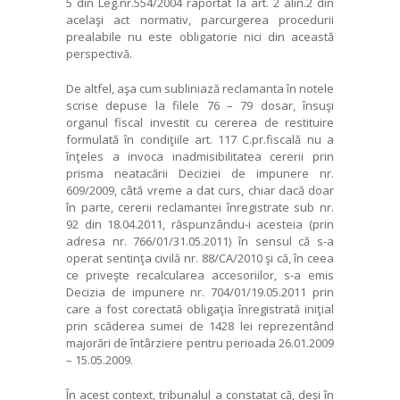
5 din Leg.nr.554/2004 raportat la art. 2 alin.2 din
acelaşi act normativ, parcurgerea procedurii
prealabile nu este obligatorie nici din această
perspectivă.
De altfel, aşa cum subliniază reclamanta în notele
scrise depuse la filele 76 – 79 dosar, însuşi
organul fiscal investit cu cererea de restituire
formulată în condiţiile art. 117 C.pr.fiscală nu a
înţeles a invoca inadmisibilitatea cererii prin
prisma neatacării Deciziei de impunere nr.
609/2009, câtă vreme a dat curs, chiar dacă doar
în parte, cererii reclamantei înregistrate sub nr.
92 din 18.04.2011, răspunzându-i acesteia (prin
adresa nr. 766/01/31.05.2011) în sensul că s-a
operat sentinţa civilă nr. 88/CA/2010 şi că, în ceea
ce priveşte recalcularea accesoriilor, s-a emis
Decizia de impunere nr. 704/01/19.05.2011 prin
care a fost corectată obligaţia înregistrată iniţial
prin scăderea sumei de 1428 lei reprezentând
majorări de întârziere pentru perioada 26.01.2009
– 15.05.2009.
În acest context, tribunalul a constatat că, deşi în