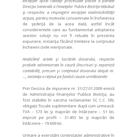
excep
ţ
iei lipsei calit
ăţ
ii procesuale pasive a pârâtei
Direc
ţ
ia General
ă
a Finan
ţ
elor Publice Bistri
ţ
a-N
ă
s
ă
ud
şi respectiv a
respingerii excep
ţ
iei inadmisibilit
ăţ
ii
ac
ţ
iuni,
pentru motivele consemnate în încheierea
de şedinţă de la acea dată, astfel încât
considerentele care au fundamentat adoptarea
acestor soluţii nu vor fi reluate în prezenta
expunere, instanţa făcând trimitere la conţinutul
încheierii civile menţionate.
Analizând actele
ş
i lucr
ă
rile dosarului, respectiv
probele administrate în cauz
ă
(înscrisuri
ş
i expertiz
ă
contabil
ă
), precum
ş
i con
ţ
inutul dosarului ata
ş
at nr.
…, instan
ţ
a a re
ţ
inut pe fondul cauzei urm
ă
toarele:
Prin Decizia de impunere nr. 31/27.01.2009 emisă
de Administraţia Finanţelor Publice Bistriţa, au
fost stabilite în sarcina reclamantei SC C.C. SRL
obligaţii fiscale suplimentare după cum urmează:
TVA – 573 lei şi majorări de întârziere – 51 lei,
impozit pe profit – 31.455 lei şi majorări de
întârziere – 19.609 lei.
Urmare a exercitării contestaţiei administrative în