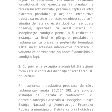
jurisdicţional de exercitarea în prealabil a
recursului administrativ, precum şi făptui ca intre
plăcerea prealabila şi acţiunea introductiva
trebuie sa existe o identitate de obiect ceea ce în
situaţia de fata nu exista după cum se poate
observa, apreciază ca acest înscris nu
îndeplineşte condiţiile pentru a fi calificat de
instanţa ca fiind o plângere prealabila a
reclamantei cu privire la pretenţiile formulate,
astfel încât acţiunea introductiva precizata în
varianta celor trei petite ,sa poată fi admisibila în
condiţiile legii.
2. Cu privire ia excepţia inadmisibilităţii acţiunii
formulate în contextul dispoziţiilor art.117 din OG
nr.92/2003.
Prin acţiunea introductiva precizata de către
reclamanta-intimata SC„C.C.” SRL ,s-a solicitat
instanţei de judecata în contradictoriu cu
paratele Direcţia Generala a Finanţelor Publice
Bistriţa Nasaud şi Administraţia Finanţelor
Publice a municipiului Bistriţa ca prin hotărârea