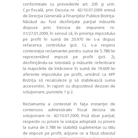
conformitate cu prevederile art. 205 şi urm.
C.pr.fiscală, prin Decizia nr. 42/10.07.2009 emisă
de Direcţia Generală a Finanţelor Publice Bistriţa-
Năsăud au fost desfiinţate parţial măsurile
dispuse prin Decizia de impunere nr.
31/27.01.2009, în sensul că, în privinţa impozitului
pe profit în sumă de 20.970 lei s-a dispus
refacerea controlului (pct. 1.), s-a respins
contestaţia reclamantei pentru suma de 5.788 lei
reprezentând impozit pe profit (pct. 2),
desfiinţându-se totodată şi măsurile referitoare
la majorările de întârziere în sumă de 19.609 lei
aferente impozitului pe profit, urmând ca AFP
Bistriţa să recalculeze şi să stabilească suma
accesoriilor, în raport cu dispozitivul deciziei de
soluţionare, punctele 1 şi 2.
Reclamanta a contestat în faţa instanţei de
contencios administrativ fiscal decizia de
soluţionare nr. 42/10.07.2009, însă doar parţial,
respectiv cu privire la soluţia adoptată cu privire
la suma de 5.788 lei stabilită suplimentar cu titlu
de impozit pe profit, acţiune ce a făcut obiectul