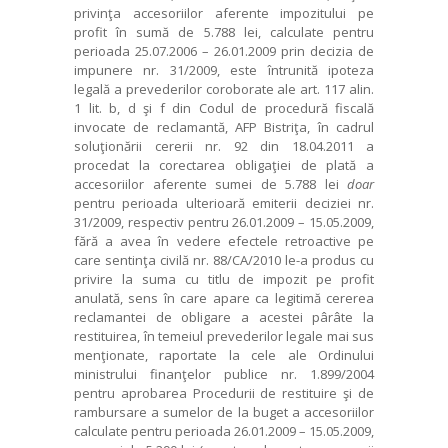
privinţa accesoriilor aferente impozitului pe
profit în sumă de 5.788 lei, calculate pentru
perioada 25.07.2006 – 26.01.2009 prin decizia de
impunere nr. 31/2009, este întrunită ipoteza
legală a prevederilor coroborate ale art. 117 alin.
1 lit. b, d şi f din Codul de procedură fiscală
invocate de reclamantă, AFP Bistriţa, în cadrul
soluţionării cererii nr. 92 din 18.04.2011 a
procedat la corectarea obligaţiei de plată a
accesoriilor aferente sumei de 5.788 lei
doar
pentru perioada ulterioară emiterii deciziei nr.
31/2009, respectiv pentru 26.01.2009 – 15.05.2009,
fără a avea în vedere efectele retroactive pe
care sentinţa civilă nr. 88/CA/2010 le-a produs cu
privire la suma cu titlu de impozit pe profit
anulată, sens în care apare ca legitimă cererea
reclamantei de obligare a acestei pârâte la
restituirea, în temeiul prevederilor legale mai sus
menţionate, raportate la cele ale Ordinului
ministrului finanţelor publice nr. 1.899/2004
pentru aprobarea Procedurii de restituire şi de
rambursare a sumelor de la buget a accesoriilor
calculate pentru perioada 26.01.2009 – 15.05.2009,