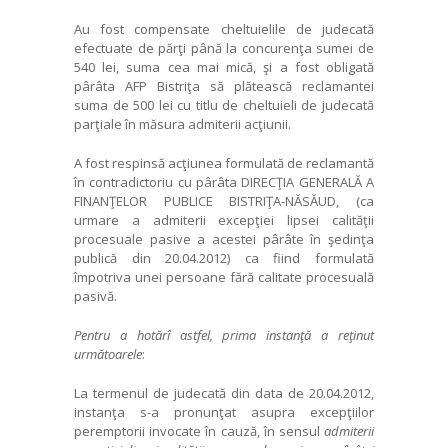
Au fost compensate cheltuielile de judecată
efectuate de părţi până la concurenţa sumei de
540 lei, suma cea mai mică, şi a fost obligată
pârâta AFP Bistriţa să plătească reclamantei
suma de 500 lei cu titlu de cheltuieli de judecată
parţiale în măsura admiterii acţiunii.
A fost respinsă acţiunea formulată de reclamantă
în contradictoriu cu pârâta DIRECŢIA GENERALĂ A
FINANŢELOR PUBLICE BISTRIŢA-NĂSĂUD, (ca
urmare a admiterii excepţiei lipsei calităţii
procesuale pasive a acestei pârâte în şedinţa
publică din 20.04.2012) ca fiind formulată
împotriva unei persoane fără calitate procesuală
pasivă.
Pentru a hot
ă
rî astfel, prima instan
ţă
a re
ţ
inut
urm
ă
toarele
:
La termenul de judecată din data de 20.04.2012,
instanţa s-a pronunţat asupra excepţiilor
peremptorii invocate în cauză, în sensul
admiterii