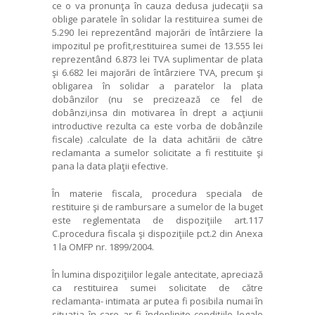
ce o va pronunţa în cauza dedusa judecaţii sa
oblige paratele în solidar la restituirea sumei de
5.290 lei reprezentând majorări de întârziere la
impozitul pe profit,restituirea sumei de 13.555 lei
reprezentând 6.873 lei TVA suplimentar de plata
şi 6.682 lei majorări de întârziere TVA, precum şi
obligarea în solidar a paratelor la plata
dobânzilor (nu se precizează ce fel de
dobânzi,insa din motivarea în drept a acţiunii
introductive rezulta ca este vorba de dobânzile
fiscale) .calculate de la data achitării de către
reclamanta a sumelor solicitate a fi restituite şi
pana la data plaţii efective.
În materie fiscala, procedura speciala de
restituire şi de rambursare a sumelor de la buget
este reglementata de dispoziţiile art.117
C.procedura fiscala şi dispoziţiile pct.2 din Anexa
1 la OMFP nr. 1899/2004.
În lumina dispoziţiilor legale antecitate, apreciază
ca restituirea sumei solicitate de către
reclamanta- intimata ar putea fi posibila numai în
situaţia în care ar fi îndeplinite condiţiile legale