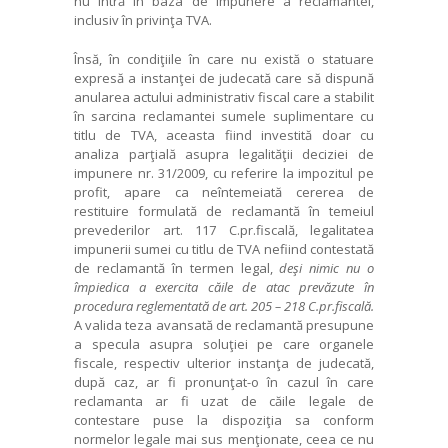
nu intră în baza de impunere a reclamantei,
inclusiv în privinţa TVA.
Însă, în condiţiile în care nu există o statuare
expresă a instanţei de judecată care să dispună
anularea actului administrativ fiscal care a stabilit
în sarcina reclamantei sumele suplimentare cu
titlu de TVA, aceasta fiind investită doar cu
analiza parţială asupra legalităţii deciziei de
impunere nr. 31/2009, cu referire la impozitul pe
profit, apare ca neîntemeiată cererea de
restituire formulată de reclamantă în temeiul
prevederilor art. 117 C.pr.fiscală, legalitatea
impunerii sumei cu titlu de TVA nefiind contestată
de reclamantă în termen legal,
de
ş
i nimic nu o
împiedica a exercita c
ă
ile de atac prev
ă
zute în
procedura reglementat
ă
de art. 205 – 218 C.pr.fiscal
ă
.
A valida teza avansată de reclamantă presupune
a specula asupra soluţiei pe care organele
fiscale, respectiv ulterior instanţa de judecată,
după caz, ar fi pronunţat-o în cazul în care
reclamanta ar fi uzat de căile legale de
contestare puse la dispoziţia sa conform
normelor legale mai sus menţionate, ceea ce nu