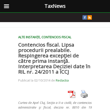
TaxNews
ALTE INSTANȚE
,
CONTENCIOS FISCAL
Contencios fiscal. Lipsa
procedurii prealabile.
Respingerea excepţiei de
către prima instanţă.
Interpretarea Deciziei date în
RIL nr. 24/2011 a ÎCCJ
Publicat la 02/10/2014 de
Redactia
Curtea de Apel Cluj, Sec
ţ
ia a II-a civil
ă
, de contencios
administrativ
ş
i fiscal, decizia nr. 8810 din 19