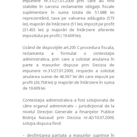
impunere nr.31/27.01.2009 prin care au fost
stabilite în sarcina reclamantei obligaţii fiscale
suplimentare în suma totala de 51.688 lei
reprezentând, taxa pe valoarea adăugata (573
lei), majorări de întârziere (51 lei), impozit pe profit
(31.455 lei) şi majorări de întârziere aferente
impozitului pe profit ( 19.609 lei).
Uzând de dispoziţiile art.205 C.procedura fiscala,
reclamanta a formulat o contestaţie
administrativa, prin care a solicitat anularea în
parte a masurilor dispuse prin Decizia de
impunere nr.31/27.01.2009, respectiv a solicitat
anularea sumei de 46.367 lei din care impozit pe
profit (26.758 lei) şi majorări de întârziere în suma
de 19.609 lei.
Contestaţia administrativa a fost soluţionata de
către organul administrativ – jurisdicţional de la
nivelul Direcţiei Generale a Finanţelor Publice
Bistriţa Nasaud prin Decizia nr.42/10.07.2009,
soluţia dispusa fiind:
– desfiinţarea parţiala a masurilor cuprinse în