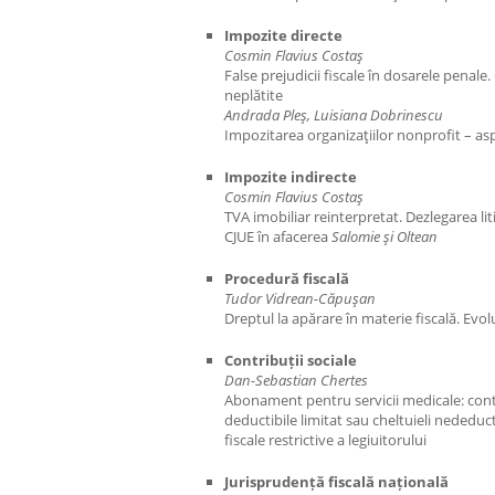
Impozite directe
Cosmin Flavius Costaş
False prejudicii fiscale în dosarele penale.
neplătite
Andrada Pleş, Luisiana Dobrinescu
Impozitarea organizaţiilor nonprofit – aspe
Impozite indirecte
Cosmin Flavius Costaş
TVA imobiliar reinterpretat. Dezlegarea lit
CJUE în afacerea
Salomie şi Oltean
Procedură fiscală
Tudor Vidrean-Căpuşan
Dreptul la apărare în materie fiscală. Evol
Contribuții sociale
Dan-Sebastian Chertes
Abonament pentru servicii medicale: cont
deductibile limitat sau cheltuieli nededuct
fiscale restrictive a legiuitorului
Jurisprudență fiscală națională