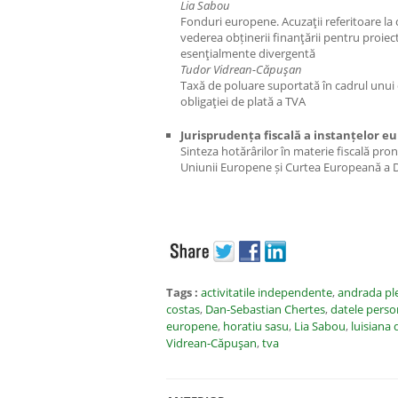
Lia Sabou
Fonduri europene. Acuzaţii referitoare la cr
vederea obținerii finanţării pentru proiect
esenţialmente divergentă
Tudor Vidrean-Căpuşan
Taxă de poluare suportată în cadrul unui 
obligaţiei de plată a TVA
Jurisprudența fiscală a instanțelor e
Sinteza hotărârilor în materie fiscală pro
Uniunii Europene și Curtea Europeană a Dr
Tags :
activitatile independente
,
andrada pl
costas
,
Dan-Sebastian Chertes
,
datele perso
europene
,
horatiu sasu
,
Lia Sabou
,
luisiana
Vidrean-Căpuşan
,
tva