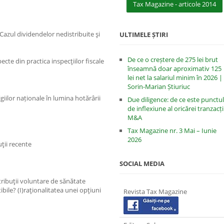
Tax Magazine - articole 2014
 Cazul dividendelor nedistribuite şi
ULTIMELE ȘTIRI
De ce o creștere de 275 lei brut
cte din practica inspecţiilor fiscale
înseamnă doar aproximativ 125
lei net la salariul minim în 2026 |
Sorin-Marian Știuriuc
igiilor naționale în lumina hotărârii
Due diligence: de ce este punctul
de inflexiune al oricărei tranzacți
M&A
Tax Magazine nr. 3 Mai – Iunie
2026
uţii recente
SOCIAL MEDIA
ribuţii voluntare de sănătate
ibile? (I)raţionalitatea unei opţiuni
Revista Tax Magazine