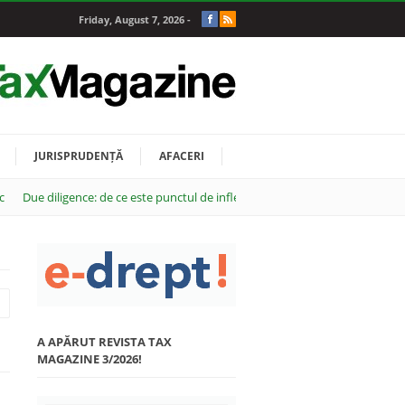
Friday, August 7, 2026 -
JURISPRUDENȚĂ
AFACERI
c
Due diligence: de ce este punctul de inflexiune al oricărei tranzacții M&A
A APĂRUT REVISTA TAX
MAGAZINE 3/2026!