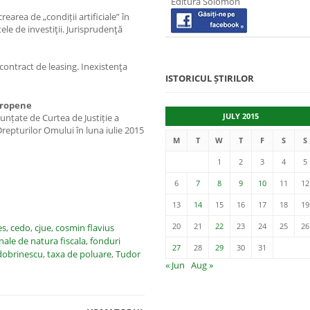
Editura Solomon
earea de „condiții artificiale” în
ele de investiţii. Jurisprudenţă
contract de leasing. Inexistenţa
ISTORICUL ȘTIRILOR
uropene
JULY 2015
nunțate de Curtea de Justiție a
epturilor Omului în luna iulie 2015
M
T
W
T
F
S
S
1
2
3
4
5
6
7
8
9
10
11
12
13
14
15
16
17
18
19
20
21
22
23
24
25
26
es
,
cedo
,
cjue
,
cosmin flavius
nale de natura fiscala
,
fonduri
27
28
29
30
31
 dobrinescu
,
taxa de poluare
,
Tudor
« Jun
Aug »