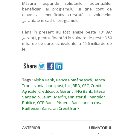
Măsura răspunde solicitărilor potențialilor
beneficiari ai programului și ține cont de
dinamica semnificativ crescută a volumelor
garantate în cadrul programului.
Până în prezent au fost emise peste 181.897
garanții, pentru finanțări în valoare de peste 3,50
miliarde de euro, echivalentul a 15,6 miliarde de
lei.
Tags :
Alpha Bank
,
Banca Românească
,
Banca
Transilvania
,
bancpost
,
bcr
,
BRD
,
CEC
,
Credit
Agricole
,
Creditcoop
,
Garanti
,
ING Bank
,
Intesa
Sanpaolo
,
Leumi
,
Marfin
,
Ministerul Finantelor
Publice
,
OTP Bank
,
Piraeus Bank
,
prima casa
,
Raiffeisen Bank
,
UniCredit Bank
ANTERIOR
URMATORUL