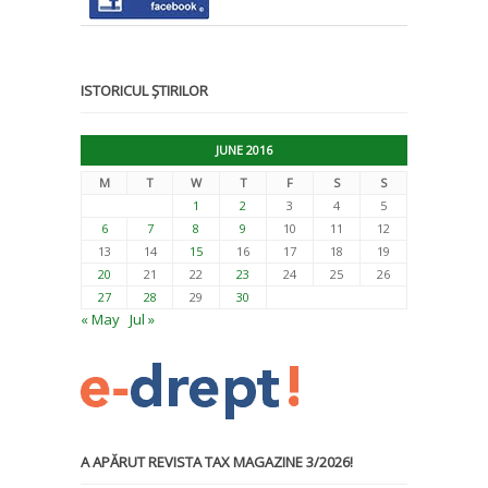
ISTORICUL ȘTIRILOR
JUNE 2016
M
T
W
T
F
S
S
1
2
3
4
5
6
7
8
9
10
11
12
13
14
15
16
17
18
19
20
21
22
23
24
25
26
27
28
29
30
« May
Jul »
A APĂRUT REVISTA TAX MAGAZINE 3/2026!