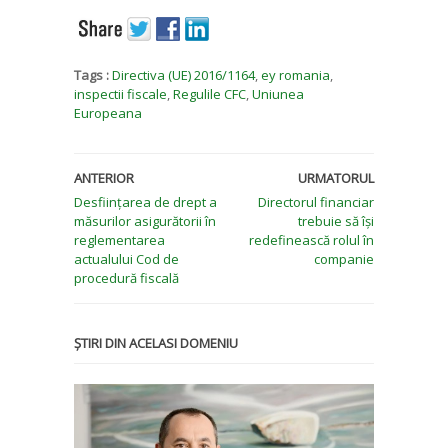
Tags :
Directiva (UE) 2016/1164
,
ey romania
,
inspectii fiscale
,
Regulile CFC
,
Uniunea
Europeana
ANTERIOR
URMATORUL
Desființarea de drept a
Directorul financiar
măsurilor asigurătorii în
trebuie să își
reglementarea
redefinească rolul în
actualului Cod de
companie
procedură fiscală
ȘTIRI DIN ACELASI DOMENIU