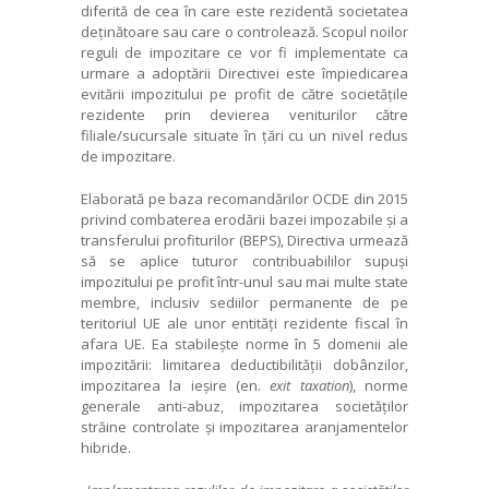
diferită de cea în care este rezidentă societatea
deținătoare sau care o controlează. Scopul noilor
reguli de impozitare ce vor fi implementate ca
urmare a adoptării Directivei este împiedicarea
evitării impozitului pe profit de către societățile
rezidente prin devierea veniturilor către
filiale/sucursale situate în țări cu un nivel redus
de impozitare.
Elaborată pe baza recomandărilor OCDE din 2015
privind combaterea erodării bazei impozabile și a
transferului profiturilor (BEPS), Directiva urmează
să se aplice tuturor contribuabililor supuși
impozitului pe profit într-unul sau mai multe state
membre, inclusiv sediilor permanente de pe
teritoriul UE ale unor entități rezidente fiscal în
afara UE. Ea stabilește norme în 5 domenii ale
impozitării: limitarea deductibilității dobânzilor,
impozitarea la ieșire (en.
exit taxation
), norme
generale anti-abuz, impozitarea societăților
străine controlate și impozitarea aranjamentelor
hibride.