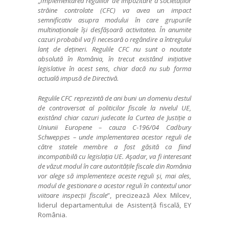
„
Implementarea regulilor de impozitare a societăților
străine controlate (CFC) va avea un impact
semnificativ asupra modului în care grupurile
multinaționale își desfășoară activitatea. În anumite
cazuri probabil va fi necesară o regândire a întregului
lanț de dețineri. Regulile CFC nu sunt o noutate
absolută în România, în trecut existând inițiative
legislative în acest sens, chiar dacă nu sub forma
actuală impusă de Directivă.
Regulile CFC reprezintă de ani buni un domeniu destul
de controversat al politicilor fiscale la nivelul UE,
existând chiar cazuri judecate la Curtea de Justiție a
Uniunii Europene – cauza C-196/04 Cadbury
Schweppes – unde implementarea acestor reguli de
către statele membre a fost găsită ca fiind
incompatibilă cu legislația UE. Aşadar, va fi interesant
de văzut modul în care autoritățile fiscale din România
vor alege să implementeze aceste reguli și, mai ales,
modul de gestionare a acestor reguli în contextul unor
viitoare inspecții fiscale
”, precizează Alex Milcev,
liderul departamentului de Asistență fiscală, EY
România.