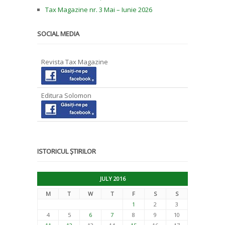
Tax Magazine nr. 3 Mai – Iunie 2026
SOCIAL MEDIA
Revista Tax Magazine
Editura Solomon
ISTORICUL ȘTIRILOR
JULY 2016
M
T
W
T
F
S
S
1
2
3
4
5
6
7
8
9
10