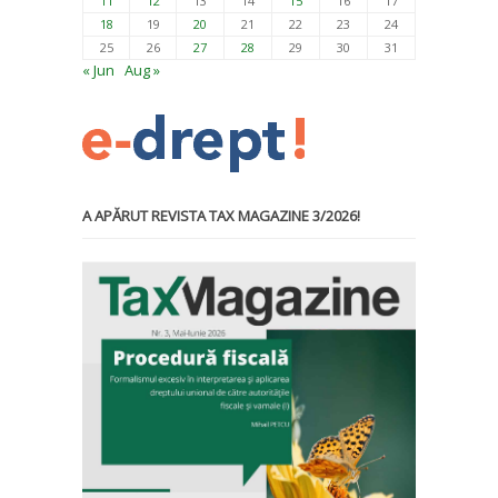
11
12
13
14
15
16
17
18
19
20
21
22
23
24
25
26
27
28
29
30
31
« Jun
Aug »
A APĂRUT REVISTA TAX MAGAZINE 3/2026!