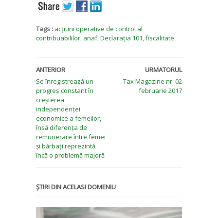
Tags :
acțiuni operative de control al
contribuabililor
,
anaf
,
Declarația 101
,
fiscalitate
ANTERIOR
URMATORUL
Se înregistrează un
Tax Magazine nr. 02
progres constant în
februarie 2017
creșterea
independenței
economice a femeilor,
însă diferența de
remunerare între femei
și bărbați reprezintă
încă o problemă majoră
ȘTIRI DIN ACELASI DOMENIU