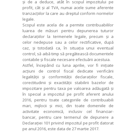
și de a deduce, atât în scopul impozitului pe
profit, cât și al TVA, numai acele sume aferente
tranzacțiilor la care au dreptul conform normelor
legale.
Scopul este acela de a permite contribuabililor
luarea de măsuri pentru depunerea tuturor
declarațiilor la termenele legale, precum și a
celor nedepuse sau a celor rectificative, după
caz, și totodată ca, în situația unui eventual
control, să aibă timp să pregătească documentele
contabile și fiscale necesare efectuării acestuia.
Astfel, începând cu luna aprilie, vor fi inițiate
acțiuni de control fiscal dedicate verificării
legalității și conformității declarațiilor fiscale,
corectitudinii și exactității stabilirii bazelor de
impozitare pentru taxa pe valoarea adăugată și
în special a impozitul pe profit aferent anului
2016, pentru toate categoriile de contribuabili
mari, mijlocii și mici, din toate domeniile de
activitate economică, inclusiv cel financiar-
bancar, pentru care termenul de depunere a
Declarației 101 privind impozitul pe profit datorat
pe anul 2016, este data de 27 martie 2017.