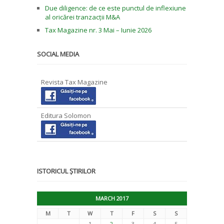
Due diligence: de ce este punctul de inflexiune
al oricărei tranzacții M&A
Tax Magazine nr. 3 Mai – Iunie 2026
SOCIAL MEDIA
Revista Tax Magazine
Editura Solomon
ISTORICUL ȘTIRILOR
MARCH 2017
M
T
W
T
F
S
S
1
2
3
4
5