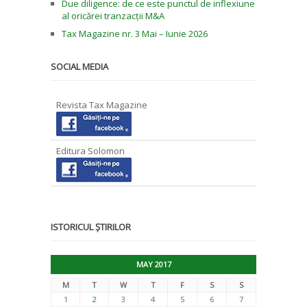
Due diligence: de ce este punctul de inflexiune
al oricărei tranzacții M&A
Tax Magazine nr. 3 Mai – Iunie 2026
SOCIAL MEDIA
Revista Tax Magazine
Editura Solomon
ISTORICUL ȘTIRILOR
MAY 2017
M
T
W
T
F
S
S
1
2
3
4
5
6
7