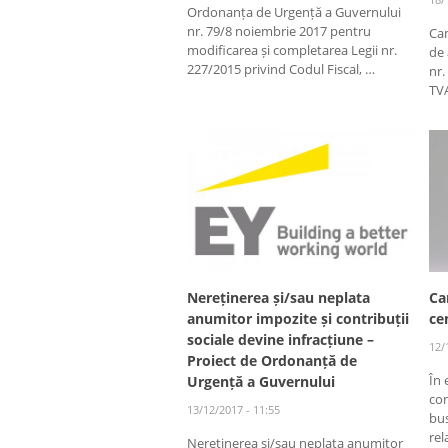
Ordonanța de Urgență a Guvernului
nr. 79/8 noiembrie 2017 pentru
Ca
modificarea și completarea Legii nr.
de
227/2015 privind Codul Fiscal, …
nr.
TVA
Nereținerea și/sau neplata
Ca
anumitor impozite și contribuții
ce
sociale devine infracțiune –
12/
Proiect de Ordonanță de
În 
Urgență a Guvernului
co
13/12/2017 - 11:55
bus
rel
Nereținerea și/sau neplata anumitor