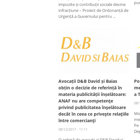
pu
impozite și contribuții sociale devine
infracțiune – Proiect de Ordonanță de
Urgență a Guvernului pentru …
Avocații D&B David și Baias
Po
obțin o decizie de referință în
me
materia publicității înșelătoare:
a 
ANAF nu are competenţe
08/
privind publicitatea înşelătoare
Mod
decât în ceea ce priveşte relaţiile
mec
între comercianţi
Pe 
08/12/2017 - 11:11
De
O echipă de avocaţi ai D&B David şi