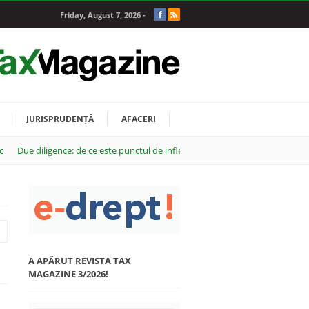
Friday, August 7, 2026 -
JURISPRUDENȚĂ
AFACERI
c
Due diligence: de ce este punctul de inflexiune al oricărei tranzacții M&A
A APĂRUT REVISTA TAX
MAGAZINE 3/2026!