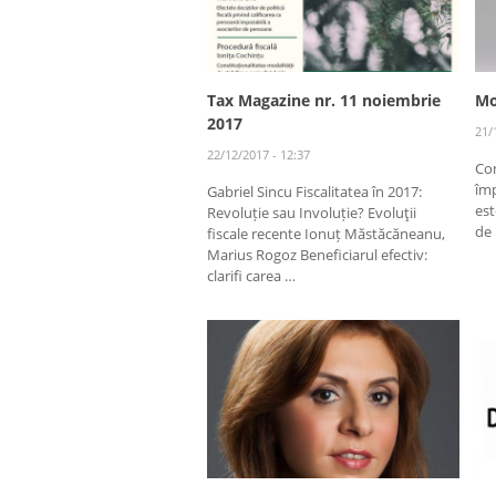
Tax Magazine nr. 11 noiembrie
Mo
2017
21/
22/12/2017 - 12:37
Con
împ
Gabriel Sincu Fiscalitatea în 2017:
est
Revoluție sau Involuție? Evoluţii
de
fiscale recente Ionuț Măstăcăneanu,
Marius Rogoz Beneficiarul efectiv:
clarifi carea …