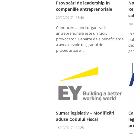
Provocări de leadership în
No
companiile antreprenoriale
Re
sa
20/12/2017 - 15:40
20/
Conducerea unei organizații
antreprenoriale este un lucru
În 
provocator. Departe de a beneficia/de
pub
a avea nevoie de gradul de
dec
procedurizare …
ge
Sumar legislativ – Modificări
Ca
aduse Codului Fiscal
le
pr
18/12/2017 - 12:25
18/