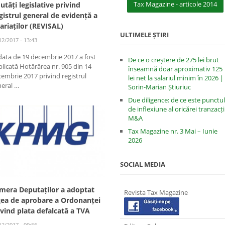
Tax Magazine - articole 2014
utăți legislative privind
gistrul general de evidență a
lariaților (REVISAL)
ULTIMELE ȘTIRI
12/2017 - 13:43
data de 19 decembrie 2017 a fost
De ce o creștere de 275 lei brut
licată Hotărârea nr. 905 din 14
înseamnă doar aproximativ 125
embrie 2017 privind registrul
lei net la salariul minim în 2026 |
neral …
Sorin-Marian Știuriuc
Due diligence: de ce este punctul
de inflexiune al oricărei tranzacți
M&A
Tax Magazine nr. 3 Mai – Iunie
2026
SOCIAL MEDIA
mera Deputaților a adoptat
Revista Tax Magazine
gea de aprobare a Ordonanței
ivind plata defalcată a TVA
12/2017 - 09:56