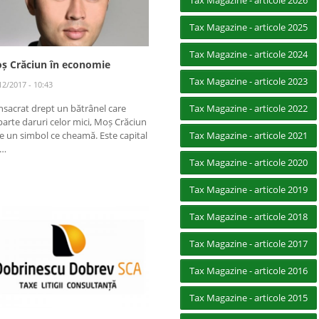
Tax Magazine - articole 2026
Tax Magazine - articole 2025
Tax Magazine - articole 2024
ș Crăciun în economie
Tax Magazine - articole 2023
12/2017 - 10:43
Tax Magazine - articole 2022
sacrat drept un bătrânel care
arte daruri celor mici, Moș Crăciun
Tax Magazine - articole 2021
e un simbol ce cheamă. Este capital
 …
Tax Magazine - articole 2020
Tax Magazine - articole 2019
Tax Magazine - articole 2018
Tax Magazine - articole 2017
Tax Magazine - articole 2016
Tax Magazine - articole 2015