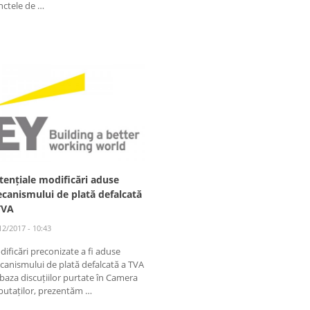
nctele de …
tențiale modificări aduse
canismului de plată defalcată
TVA
12/2017 - 10:43
ificări preconizate a fi aduse
anismului de plată defalcată a TVA
baza discuțiilor purtate în Camera
putaților, prezentăm …