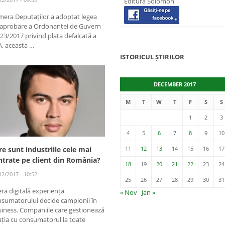
Editura Solomon
mera Deputaților a adoptat legea
 aprobare a Ordonanței de Guvern
 23/2017 privind plata defalcată a
, aceasta …
ISTORICUL ȘTIRILOR
DECEMBER 2017
M
T
W
T
F
S
S
1
2
3
4
5
6
7
8
9
10
11
12
13
14
15
16
17
re sunt industriile cele mai
ntrate pe client din România?
18
19
20
21
22
23
24
12/2017 - 10:52
25
26
27
28
29
30
31
era digitală experiența
« Nov
Jan »
nsumatorului decide campionii în
iness. Companiile care gestionează
ația cu consumatorul la toate