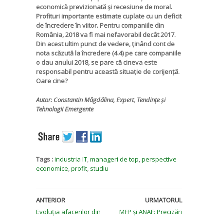
economică previzionată și recesiune de moral.
Profituri importante estimate cuplate cu un deficit
de încredere în viitor. Pentru companiile din
România, 2018 va fi mai nefavorabil decât 2017.
Din acest ultim punct de vedere, ținând cont de
nota scăzută la încredere (4.4) pe care companiile
o dau anului 2018, se pare că cineva este
responsabil pentru această situație de corijență.
Oare cine?
Autor: Constantin Măgdălina, Expert, Tendințe și
Tehnologii Emergente
Tags :
industria IT
,
manageri de top
,
perspective
economice
,
profit
,
studiu
ANTERIOR
URMATORUL
Evoluția afacerilor din
MFP și ANAF: Precizări