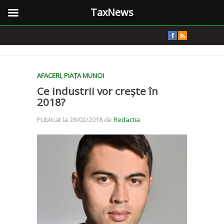
TaxNews
AFACERI
,
PIAȚA MUNCII
Ce industrii vor crește în
2018?
Publicat la 28/02/2018 de
Redactia