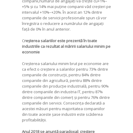
companii,numărul de angajați va crește cu+1%–
+5% și cu 14% mai puține companii văd creșteri pe
intervalul +10%–+20%. În acest an 12% dintre
companiile de servicii profesionale spun că vor
înregistra o reducere a numărului de angajați
față de 0% în anul anterior.
C
reșterea salariilor este prezentă în toate
industriile ca rezultat al măririi salariului minim pe
economie
Creșterea salariului minim brut pe economie are
ca efect o creștere a salariilor pentru 73% dintre
companiile de construcții, pentru 84% dintre
companiile din agricultură, pentru 88% dintre
companiile din producție industrială, pentru 90%
dintre companiile din industria IT, pentru 87%
dintre companiile din comerț și pentru 76% dintre
companiile din servicii. Consecința declarată a
acestei măsuri pentru majoritatea companiilor
din toate aceste șase industrii este scăderea
profitabilității.
Anul 2018 se anunță paradoxal: creștere