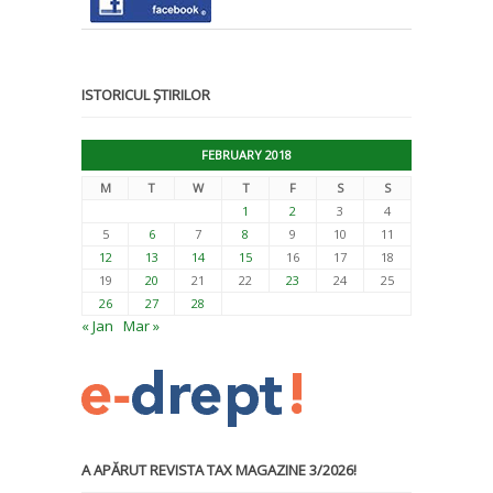
ISTORICUL ȘTIRILOR
FEBRUARY 2018
M
T
W
T
F
S
S
1
2
3
4
5
6
7
8
9
10
11
12
13
14
15
16
17
18
19
20
21
22
23
24
25
26
27
28
« Jan
Mar »
A APĂRUT REVISTA TAX MAGAZINE 3/2026!