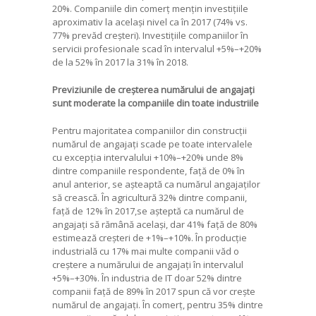
20%. Companiile din comerț mențin investițiile
aproximativ la același nivel ca în 2017 (74% vs.
77% prevăd creșteri). Investițiile companiilor în
servicii profesionale scad în intervalul +5%–+20%
de la 52% în 2017 la 31% în 2018.
Previziunile de creșterea numărului de angajați
sunt moderate la companiile din toate industriile
Pentru majoritatea companiilor din construcții
numărul de angajați scade pe toate intervalele
cu excepția intervalului +10%–+20% unde 8%
dintre companiile respondente, față de 0% în
anul anterior, se așteaptă ca numărul angajaților
să crească. În agricultură 32% dintre companii,
față de 12% în 2017,se așteptă ca numărul de
angajați să rămână același, dar 41% față de 80%
estimează creșteri de +1%–+10%. În producție
industrială cu 17% mai multe companii văd o
creștere a numărului de angajați în intervalul
+5%–+30%. În industria de IT doar 52% dintre
companii față de 89% în 2017 spun că vor crește
numărul de angajați. În comerț, pentru 35% dintre