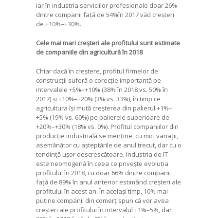
iar în industria serviciilor profesionale doar 26%
dintre companii față de 54%în 2017 văd creșteri
de +10%–+30%.
Cele mai mari creșteri ale profitului sunt estimate
de companiile din agricultură în 2018
Chiar dacă în creștere, profitul firmelor de
construcții suferă o corecție importantă pe
intervalele +5%–+10% (38% în 2018 vs. 50% în
2017) și +10%–+20% (3% vs. 33%), în timp ce
agricultura își mută creșterea din palierul +1%–
+5% (19% vs. 60%) pe palierele superioare de
+20%–+30% (18% vs. 0%). Profitul companiilor din
producție industrială se menține, cu mici variații,
asemănător cu așteptările de anul trecut, dar cu o
tendință ușor descrescătoare. Industria de IT
este neomogenă în ceea ce privește evoluția
profitului în 2018, cu doar 66% dintre companii
față de 89% în anul anterior estimând creșteri ale
profitului în acest an. În același timp, 10% mai
puține companii din comerț spun că vor avea
creșteri ale profitului în intervalul +1%–5%, dar