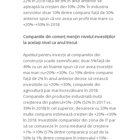
22% în 2018 față de 8% în anul anterior se
așteaptă la creșteri de+10%–20%. În industria
serviciilor doar 10% dintre companii față de 30%
anterior spun că vor avea un profit mai mare cu
+20%–+30% în 2018.
Companiile din comerț mențin nivelul investițiilor
la același nivel ca anul trecut
Apetitul pentru invesții al companiilor din
construcții scade semnificativ; doar 5%față de
49% cu un an înainte spun că vor avea investiții
mai mari cu+20%–+30%. Cu 19% dintre companii
față de 2% în anul anterior decise să crească
investițiile cu +20%–+30%, companiile din
agricultură par mai încrezătoare în 2018.
Companiile din producție industrială mută
creșterea din palierul+5%–20% (52% în 2017 vs.
39% în 2018) în cel superior, deoarece cu 20% mai
multe companii estimează creșteri de +20%–+30%
în 2018. Investițiile companiilor din zona de IT par
să se comaseze în zona mediană de creștere
+1%–+10% (57% dintre companii) și scad de la
56% la 1% dintre companii în intervalul +10%–