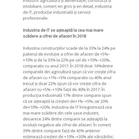
industrii: agricultură și alimentație, construcții și
imobiliare, comerț en gros și en detail, industria
de IT, producție industrială și servicii
profesionale.
Industria de IT se așteaptă la cea mai mare
scădere a cifrei de afaceri în 2018
Industria construcțiilor scade de la 33% la 24% pe
palierul de evoluție a cifrei de afaceri de +5%–
+10% și de la 33% la 22% pe cel de +10%–+20%,
comparativ cu anul 2017. În 2018 doar 16%dintre
companiile din agricultură spun că vor crește cifra
de afaceri cu +1%–+5% comparativ cu 40% anul
trecut și doar 22% spun că vor crește cifra de
afaceri cu +5%–+10% față de 40% în 2017. În
producția industrială 17% dintre companii spun
că se așteaptă la creșteri de+1%–+5%, iar 20%
de+10%–+20%. Industria de IT înregistrează cea
mai mare scădere din cele șase industrii,
deoarece 24% dintre companii se așteaptă la
evoluții negative ale cifrei de afaceri. În comerț
39% dintre companii față de 43% anterior
estimează creșteri de +10%–+30% ale vânzărilor,