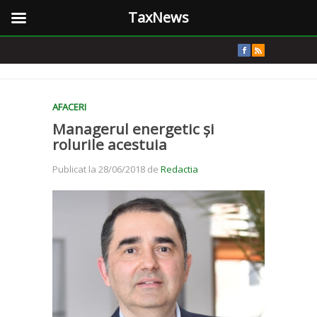
TaxNews
AFACERI
Managerul energetic și
rolurile acestuia
Publicat la 28/06/2018 de
Redactia