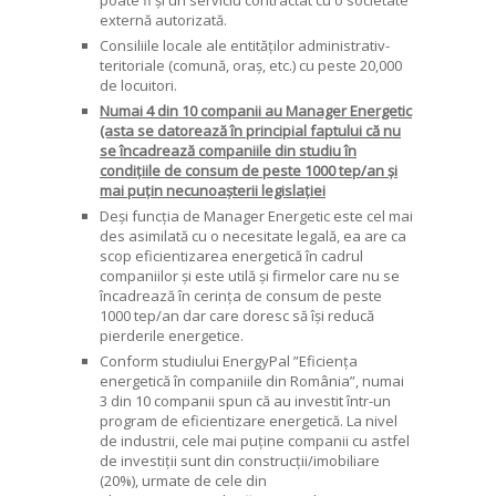
externă autorizată.
Consiliile locale ale entităților administrativ-
teritoriale (comună, oraș, etc.) cu peste 20,000
de locuitori.
Numai 4 din 10 companii au Manager Energetic
(asta se datorează în principial faptului că nu
se încadrează companiile din studiu în
condițiile de consum de peste 1000 tep/an și
mai puțin necunoașterii legislației
Deși funcția de Manager Energetic este cel mai
des asimilată cu o necesitate legală, ea are ca
scop eficientizarea energetică în cadrul
companiilor și este utilă și firmelor care nu se
încadrează în cerința de consum de peste
1000 tep/an dar care doresc să își reducă
pierderile energetice.
Conform studiului EnergyPal ”Eficiența
energetică în companiile din România”, numai
3 din 10 companii spun că au investit într-un
program de eficientizare energetică. La nivel
de industrii, cele mai puține companii cu astfel
de investiții sunt din construcții/imobiliare
(20%), urmate de cele din