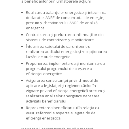
a beneficiarilor prin următoarele acțiuni:
Realizarea balanțelor energetice și întocmirea
declarației ANRE de consum total de energie,
precum și chestionarului ANRE de analiză
energetică
Centralizarea și prelucrarea informațiilor din
sistemul de contorizare şi monitorizare
Întocmirea caietului de sarcini pentru
realizarea auditului energetic și recepţionarea
lucrării de audit energetic
Propunerea, implementarea și monitorizarea
progresului programului de creștere a
eficienţei energetice
Asigurarea consultanţei privind modul de
aplicare a legislaţiei şi reglementărilor în
vigoare privind eficienţa energetică precum și
realizarea analizelor energetice necesare
activității beneficiarului
Reprezentarea beneficiarului în relaţia cu
ANRE referitor la aspectele legate de de
eficienţă energetică
Managerul energetic trebuie să cunoască: