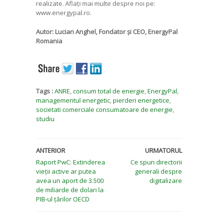
realizate. Aflați mai multe despre noi pe:
www.energypal.ro.
Autor: Lucian Anghel, Fondator și CEO, EnergyPal
Romania
Tags :
ANRE
,
consum total de energie
,
EnergyPal
,
managementul energetic
,
pierderi energetice
,
societati comerciale consumatoare de energie
,
studiu
ANTERIOR
URMATORUL
Raport PwC: Extinderea
Ce spun directorii
vieții active ar putea
generali despre
avea un aport de 3.500
digitalizare
de miliarde de dolari la
PIB-ul țărilor OECD