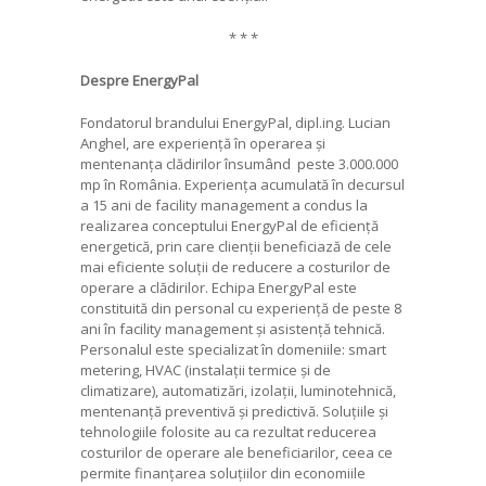
* * *
Despre EnergyPal
Fondatorul brandului EnergyPal, dipl.ing. Lucian
Anghel, are experiență în operarea și
mentenanța clădirilor însumând peste 3.000.000
mp în România. Experiența acumulată în decursul
a 15 ani de facility management a condus la
realizarea conceptului EnergyPal de eficiență
energetică, prin care clienții beneficiază de cele
mai eficiente soluții de reducere a costurilor de
operare a clădirilor. Echipa EnergyPal este
constituită din personal cu experiență de peste 8
ani în facility management și asistență tehnică.
Personalul este specializat în domeniile: smart
metering, HVAC (instalații termice și de
climatizare), automatizări, izolații, luminotehnică,
mentenanță preventivă și predictivă. Soluțiile și
tehnologiile folosite au ca rezultat reducerea
costurilor de operare ale beneficiarilor, ceea ce
permite finanțarea soluțiilor din economiile