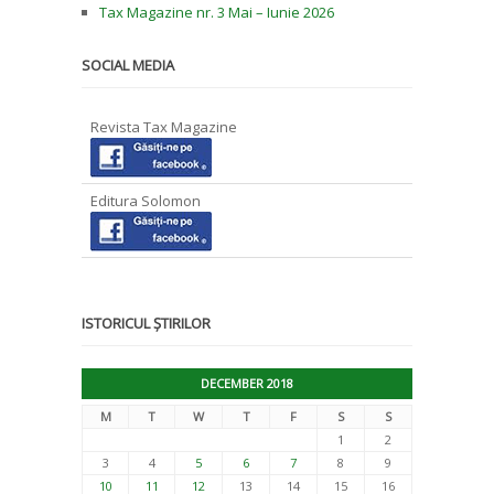
Tax Magazine nr. 3 Mai – Iunie 2026
SOCIAL MEDIA
Revista Tax Magazine
Editura Solomon
ISTORICUL ȘTIRILOR
DECEMBER 2018
M
T
W
T
F
S
S
1
2
3
4
5
6
7
8
9
10
11
12
13
14
15
16