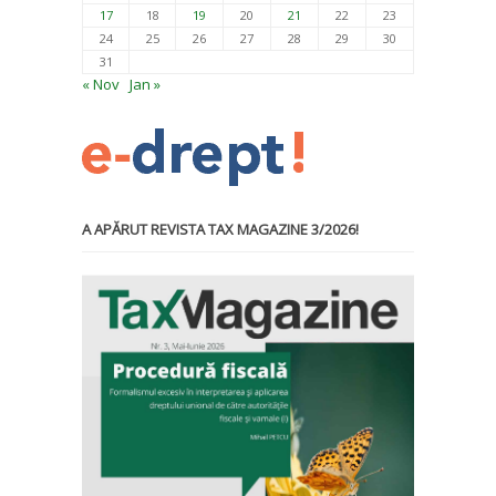
17
18
19
20
21
22
23
24
25
26
27
28
29
30
31
« Nov
Jan »
A APĂRUT REVISTA TAX MAGAZINE 3/2026!