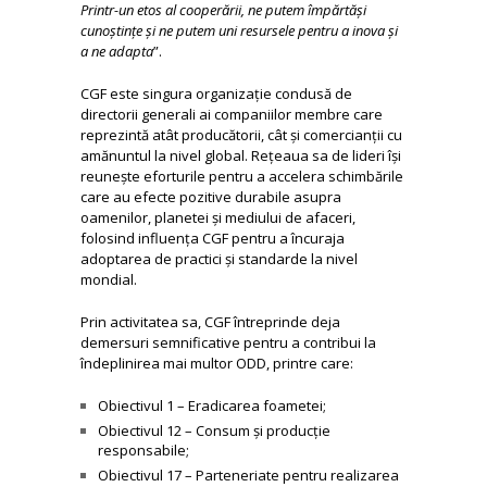
Printr-un etos al cooperării, ne putem împărtăși
cunoștințe și ne putem uni resursele pentru a inova și
a ne adapta
”.
CGF este singura organizație condusă de
directorii generali ai companiilor membre care
reprezintă atât producătorii, cât și comercianții cu
amănuntul la nivel global. Rețeaua sa de lideri își
reunește eforturile pentru a accelera schimbările
care au efecte pozitive durabile asupra
oamenilor, planetei și mediului de afaceri,
folosind influența CGF pentru a încuraja
adoptarea de practici și standarde la nivel
mondial.
Prin activitatea sa, CGF întreprinde deja
demersuri semnificative pentru a contribui la
îndeplinirea mai multor ODD, printre care:
Obiectivul 1 – Eradicarea foametei;
Obiectivul 12 – Consum și producție
responsabile;
Obiectivul 17 – Parteneriate pentru realizarea