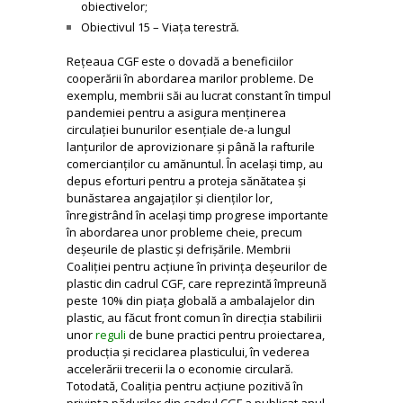
obiectivelor;
Obiectivul 15 – Viața terestră
.
Rețeaua CGF este o dovadă a beneficiilor
cooperării în abordarea marilor probleme. De
exemplu, membrii săi au lucrat constant în timpul
pandemiei pentru a asigura menținerea
circulației bunurilor esențiale de-a lungul
lanțurilor de aprovizionare și până la rafturile
comercianților cu amănuntul. În același timp, au
depus eforturi pentru a proteja sănătatea și
bunăstarea angajaților și clienților lor,
înregistrând în același timp progrese importante
în abordarea unor probleme cheie, precum
deșeurile de plastic și defrișările. Membrii
Coaliției pentru acțiune în privința deșeurilor de
plastic din cadrul CGF, care reprezintă împreună
peste 10% din piața globală a ambalajelor din
plastic, au făcut front comun în direcția stabilirii
unor
reguli
de bune practici pentru proiectarea,
producția și reciclarea plasticului, în vederea
accelerării trecerii la o economie circulară.
Totodată, Coaliția pentru acțiune pozitivă în
privința pădurilor din cadrul CGF a publicat anul