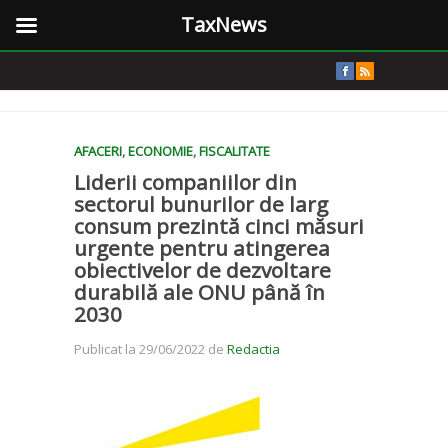
TaxNews
AFACERI
,
ECONOMIE
,
FISCALITATE
Liderii companiilor din
sectorul bunurilor de larg
consum prezintă cinci măsuri
urgente pentru atingerea
obiectivelor de dezvoltare
durabilă ale ONU până în
2030
Publicat la 29/06/2022 de
Redactia