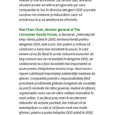
situație poate accelera progresele pe care
companiile le fac în direcția atingerii ODD și poate
susține noi sisteme și măsurători care să
urmărească și să amelioreze efectele.
Wai-Chan Chan, director general al The
Consumer Goods Forum
, a declarat: „
Intervalul de
timp rămas până în 2030, termenul-limită pentru
atingerea ODD, este scurt. Dar putem și trebuie să
construim o lume mai rezistentă la șocuri, în care
nimeni să nu fie lăsat în urmă. Industria bunurilor de
larg consum are un rol esențial în atingerea ODD, iar
colaborarea nu a fost niciodată mai importantă ca
acum pentru îndeplinirea acestui scop. Noul nostru
raport subliniază importanța solidarității mediului de
afaceri. Companiile poartă o responsabilitate fără
precedent: problemele globale stringente ale societății
nu pot fi rezolvate de către guverne, mediul de afaceri,
organizațiile civice sau de către cetățeni acționând în
mod solitar. S-au făcut pași mari în accelerarea
măsurilor de acțiune pozitivă, dar trebuie să ne
autodepășim cu toții și să facem mult mai multe
eforturi, pentru a putea îndeplini ODD până în 2030.