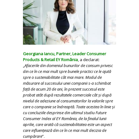
Georgiana Iancu, Partner, Leader Consumer
Products & Retail EY România
, a declarat:
„
Afacerile din domeniul bunurilor de consum privesc
din ce în ce mai mult spre bunele practici ce le ajută
spre o sustenabilitate cât mai mare. Modul de
măsurare al succesului unei companii s-a schimbat
față de acum 20 de ani, în prezent succesul este
probat atât după rezultatele comerciale cât și după
nivelul de adeziune al consumatorilor la valorile spre
care o companie se îndreaptă. Toate acestea în linie și
cu concluziile desprinse din ultimul studiu Future
Consumer Index al EY România, de la finalul lunii
aprilie, care arată că sustenabilitatea este un aspect
care influențează din ce în ce mai mult decizia de
cumpărare
”.