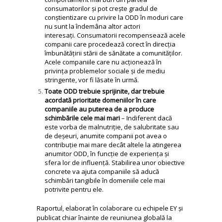
consumatorilor și pot crește gradul de
conștientizare cu privire la ODD în moduri care
nu sunt la îndemâna altor actori
interesați. Consumatorii recompensează acele
companii care procedează corect în direcția
îmbunătățirii stării de sănătate a comunităților.
Acele companiile care nu acționează în
privința problemelor sociale și de mediu
stringente, vor fi lăsate în urmă.
Toate ODD trebuie sprijinite, dar trebuie
acordată prioritate domeniilor în care
companiile au puterea de a produce
schimbările cele mai mari
– Indiferent dacă
este vorba de malnutriție, de salubritate sau
de deșeuri, anumite companii pot avea o
contribuție mai mare decât altele la atingerea
anumitor ODD, în funcție de experiența și
sfera lor de influență. Stabilirea unor obiective
concrete va ajuta companiile să aducă
schimbări tangibile în domeniile cele mai
potrivite pentru ele.
Raportul, elaborat în colaborare cu echipele EY și
publicat chiar înainte de reuniunea globală la