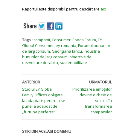
Raportul este disponibil pentru descărcare
aici
.
Tags :
companii
,
Consumer Goods Forum
,
EY
Global Consumer
,
ey romania
,
Forumul bunurilor
de larg consum
,
Georgiana Iancu
,
industria
bunurilor de larg consum
,
obiective de
dezvoltare durabila
,
sustenabilitate
ANTERIOR
URMATORUL
Studiul EY Global:
Prioritizarea emoțiilor
Family Offices obligate
devine o cheie de
la adaptare pentru a se
succes în
pune la adăpost de
transformarea
„furtuna perfectă”
companiilor
ȘTIRI DIN ACELASI DOMENIU