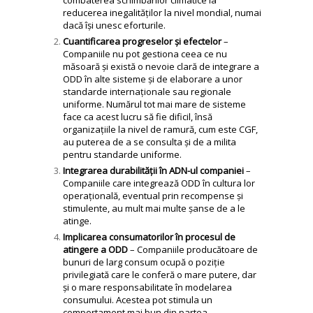
reducerea inegalităților la nivel mondial, numai
dacă își unesc eforturile.
Cuantificarea progreselor și efectelor
–
Companiile nu pot gestiona ceea ce nu
măsoară și există o nevoie clară de integrare a
ODD în alte sisteme și de elaborare a unor
standarde internaționale sau regionale
uniforme. Numărul tot mai mare de sisteme
face ca acest lucru să fie dificil, însă
organizațiile la nivel de ramură, cum este CGF,
au puterea de a se consulta și de a milita
pentru standarde uniforme.
Integrarea durabilității în ADN-ul companiei
–
Companiile care integrează ODD în cultura lor
operațională, eventual prin recompense și
stimulente, au mult mai multe șanse de a le
atinge.
Implicarea consumatorilor în procesul de
atingere a ODD
– Companiile producătoare de
bunuri de larg consum ocupă o poziție
privilegiată care le conferă o mare putere, dar
și o mare responsabilitate în modelarea
consumului. Acestea pot stimula un
comportament mai bun din partea