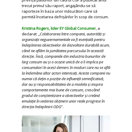
trecut primul său raport, angajându-se să
raporteze în baza unor măsurători care să
permită încetarea defrișărilor în scop de consum.
Kristina Rogers, lider EY Global Consumer
, a
declarat: „
Colaborarea între companii, autorități și
organizații neguvernamentale va fi esențială pentru
îndeplinirea obiectivelor de dezvoltare durabilă acum,
când ne aflăm la jumătatea parcursului în această
direcție.
Însă, companiile din industria bunurilor de
larg consum au și o ocazie unică de a îi implica pe
consumatori în acest demers în moduri care nu se află
la îndemâna altor actori interesați. Aceste companii nu
numai că dețin o poziție de influență semnificativă,
dar au și responsabilitatea de a modela și inspira
comportamente mai bune de consum, crescând
gradul de conștientizare a obiectivelor și creând
emulație în vederea obținerii unor reale progrese în
direcția îndeplinirii ODG
”.