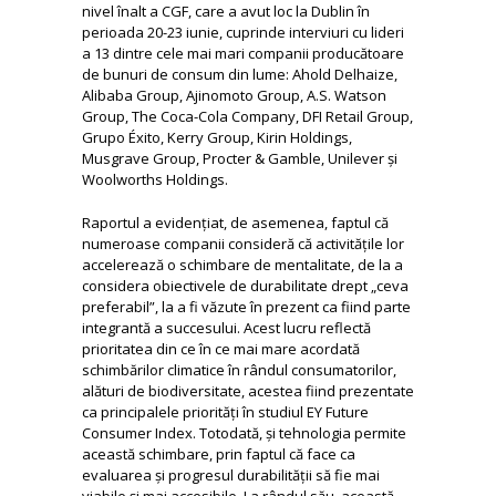
nivel înalt a CGF, care a avut loc la Dublin în
perioada 20-23 iunie, cuprinde interviuri cu lideri
a 13 dintre cele mai mari companii producătoare
de bunuri de consum din lume: Ahold Delhaize,
Alibaba Group, Ajinomoto Group, A.S. Watson
Group, The Coca-Cola Company, DFI Retail Group,
Grupo Éxito, Kerry Group, Kirin Holdings,
Musgrave Group, Procter & Gamble, Unilever și
Woolworths Holdings.
Raportul a evidențiat, de asemenea, faptul că
numeroase companii consideră că activitățile lor
accelerează o schimbare de mentalitate, de la a
considera obiectivele de durabilitate drept „ceva
preferabil”, la a fi văzute în prezent ca fiind parte
integrantă a succesului. Acest lucru reflectă
prioritatea din ce în ce mai mare acordată
schimbărilor climatice în rândul consumatorilor,
alături de biodiversitate, acestea fiind prezentate
ca principalele priorități în studiul EY Future
Consumer Index. Totodată, și tehnologia permite
această schimbare, prin faptul că face ca
evaluarea și progresul durabilității să fie mai
viabile și mai accesibile. La rândul său, această