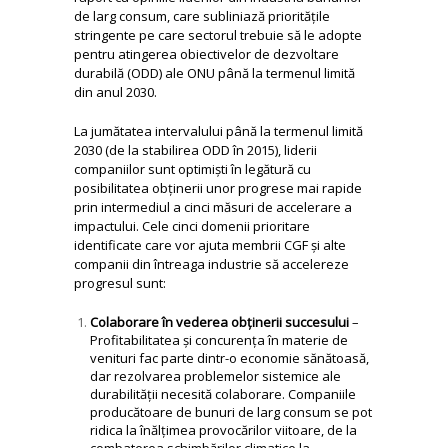
de larg consum, care subliniază prioritățile
stringente pe care sectorul trebuie să le adopte
pentru atingerea obiectivelor de dezvoltare
durabilă (ODD) ale ONU până la termenul limită
din anul 2030.
La jumătatea intervalului până la termenul limită
2030 (de la stabilirea ODD în 2015), liderii
companiilor sunt optimiști în legătură cu
posibilitatea obținerii unor progrese mai rapide
prin intermediul a cinci măsuri de accelerare a
impactului. Cele cinci domenii prioritare
identificate care vor ajuta membrii CGF și alte
companii din întreaga industrie să accelereze
progresul sunt:
Colaborare în vederea obținerii succesului
–
Profitabilitatea și concurența în materie de
venituri fac parte dintr-o economie sănătoasă,
dar rezolvarea problemelor sistemice ale
durabilității necesită colaborare. Companiile
producătoare de bunuri de larg consum se pot
ridica la înălțimea provocărilor viitoare, de la
combaterea schimbărilor climatice la