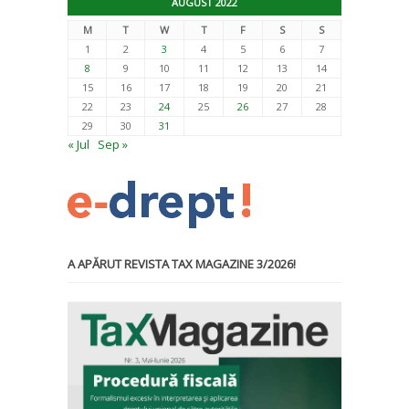
AUGUST 2022
M
T
W
T
F
S
S
1
2
3
4
5
6
7
8
9
10
11
12
13
14
15
16
17
18
19
20
21
22
23
24
25
26
27
28
29
30
31
« Jul
Sep »
A APĂRUT REVISTA TAX MAGAZINE 3/2026!