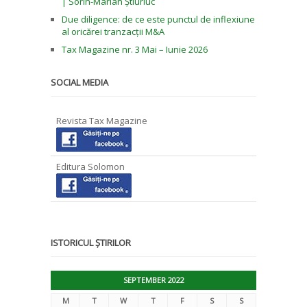
| Sorin-Marian Știuriuc
Due diligence: de ce este punctul de inflexiune
al oricărei tranzacții M&A
Tax Magazine nr. 3 Mai – Iunie 2026
SOCIAL MEDIA
Revista Tax Magazine
Editura Solomon
ISTORICUL ȘTIRILOR
SEPTEMBER 2022
M
T
W
T
F
S
S