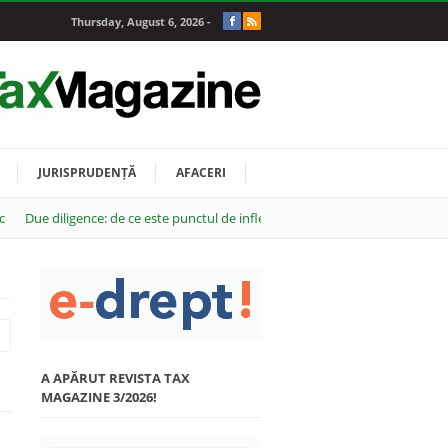
Thursday, August 6, 2026 -
JURISPRUDENȚĂ
AFACERI
c
Due diligence: de ce este punctul de inflexiune al oricărei tranzacții M&A
A APĂRUT REVISTA TAX
MAGAZINE 3/2026!