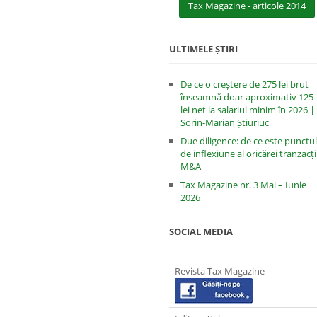
Tax Magazine - articole 2014
ULTIMELE ȘTIRI
De ce o creștere de 275 lei brut
înseamnă doar aproximativ 125
lei net la salariul minim în 2026 |
Sorin-Marian Știuriuc
Due diligence: de ce este punctul
de inflexiune al oricărei tranzacți
M&A
Tax Magazine nr. 3 Mai – Iunie
2026
SOCIAL MEDIA
Revista Tax Magazine