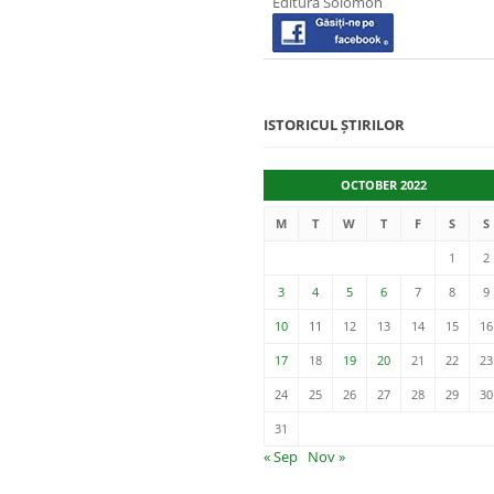
Editura Solomon
ISTORICUL ȘTIRILOR
OCTOBER 2022
M
T
W
T
F
S
S
1
2
3
4
5
6
7
8
9
10
11
12
13
14
15
16
17
18
19
20
21
22
23
24
25
26
27
28
29
30
31
« Sep
Nov »