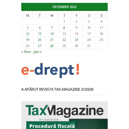
DECEMBER 2022
M
T
W
T
F
S
S
1
2
3
4
5
6
7
8
9
10
11
12
13
14
15
16
17
18
19
20
21
22
23
24
25
26
27
28
29
30
31
« Nov
Jan »
A APĂRUT REVISTA TAX MAGAZINE 3/2026!