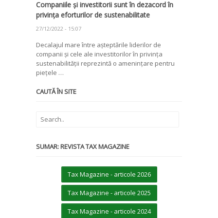
Companiile și investitorii sunt în dezacord în
privința eforturilor de sustenabilitate
27/12/2022 - 15:07
Decalajul mare între așteptările liderilor de
companii și cele ale investitorilor în privința
sustenabilității reprezintă o amenințare pentru
piețele …
CAUTĂ ÎN SITE
SUMAR: REVISTA TAX MAGAZINE
Tax Magazine - articole 2026
Tax Magazine - articole 2025
Tax Magazine - articole 2024