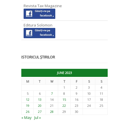
Revista Tax Magazine
Editura Solomon
ISTORICUL ȘTIRILOR
JUNE 2023
M
T
W
T
F
S
S
1
2
3
4
5
6
7
8
9
10
11
12
13
14
15
16
17
18
19
20
21
22
23
24
25
26
27
28
29
30
« May
Jul »