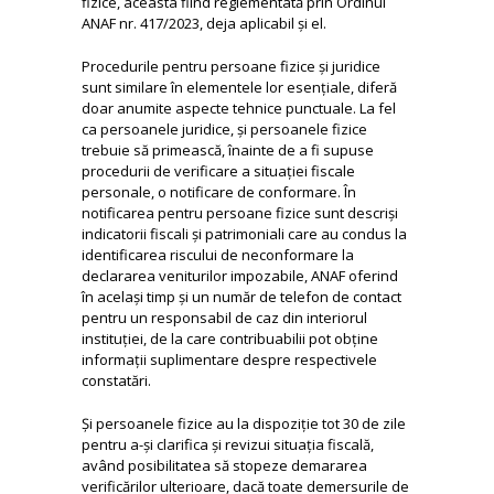
fizice, aceasta fiind reglementată prin Ordinul
ANAF nr. 417/2023, deja aplicabil și el.
Procedurile pentru persoane fizice și juridice
sunt similare în elementele lor esențiale, diferă
doar anumite aspecte tehnice punctuale. La fel
ca persoanele juridice, și persoanele fizice
trebuie să primească, înainte de a fi supuse
procedurii de verificare a situației fiscale
personale, o notificare de conformare. În
notificarea pentru persoane fizice sunt descriși
indicatorii fiscali și patrimoniali care au condus la
identificarea riscului de neconformare la
declararea veniturilor impozabile, ANAF oferind
în același timp și un număr de telefon de contact
pentru un responsabil de caz din interiorul
instituției, de la care contribuabilii pot obține
informații suplimentare despre respectivele
constatări.
Și persoanele fizice au la dispoziție tot 30 de zile
pentru a-și clarifica și revizui situația fiscală,
având posibilitatea să stopeze demararea
verificărilor ulterioare, dacă toate demersurile de