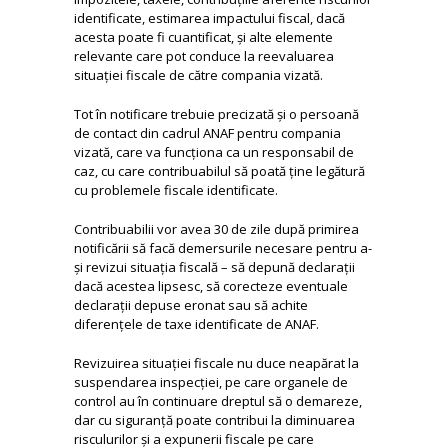
identificate, estimarea impactului fiscal, dacă
acesta poate fi cuantificat, și alte elemente
relevante care pot conduce la reevaluarea
situației fiscale de către compania vizată.
Tot în notificare trebuie precizată și o persoană
de contact din cadrul ANAF pentru compania
vizată, care va funcționa ca un responsabil de
caz, cu care contribuabilul să poată ține legătură
cu problemele fiscale identificate.
Contribuabilii vor avea 30 de zile după primirea
notificării să facă demersurile necesare pentru a-
și revizui situația fiscală – să depună declarații
dacă acestea lipsesc, să corecteze eventuale
declarații depuse eronat sau să achite
diferențele de taxe identificate de ANAF.
Revizuirea situației fiscale nu duce neapărat la
suspendarea inspecției, pe care organele de
control au în continuare dreptul să o demareze,
dar cu siguranță poate contribui la diminuarea
risculurilor și a expunerii fiscale pe care