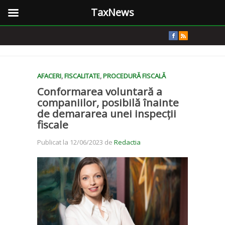
TaxNews
AFACERI
,
FISCALITATE
,
PROCEDURĂ FISCALĂ
Conformarea voluntară a
companiilor, posibilă înainte
de demararea unei inspecții
fiscale
Publicat la 12/06/2023 de
Redactia