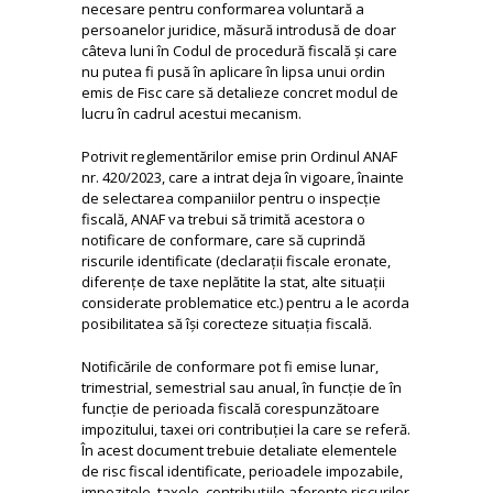
necesare pentru conformarea voluntară a
persoanelor juridice, măsură introdusă de doar
câteva luni în Codul de procedură fiscală și care
nu putea fi pusă în aplicare în lipsa unui ordin
emis de Fisc care să detalieze concret modul de
lucru în cadrul acestui mecanism.
Potrivit reglementărilor emise prin Ordinul ANAF
nr. 420/2023, care a intrat deja în vigoare, înainte
de selectarea companiilor pentru o inspecție
fiscală, ANAF va trebui să trimită acestora o
notificare de conformare, care să cuprindă
riscurile identificate (declarații fiscale eronate,
diferențe de taxe neplătite la stat, alte situații
considerate problematice etc.) pentru a le acorda
posibilitatea să își corecteze situația fiscală.
Notificările de conformare pot fi emise lunar,
trimestrial, semestrial sau anual, în funcție de în
funcție de perioada fiscală corespunzătoare
impozitului, taxei ori contribuției la care se referă.
În acest document trebuie detaliate elementele
de risc fiscal identificate, perioadele impozabile,
impozitele, taxele, contribuțiile aferente riscurilor