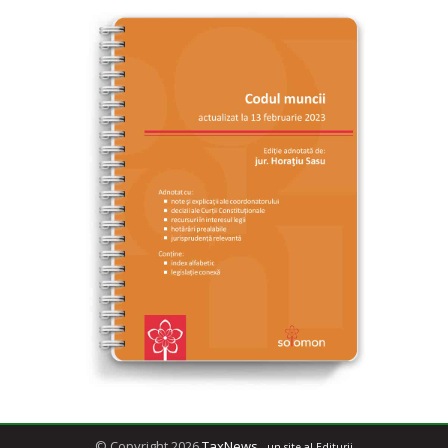
© Copyright 2026
TaxNews
- un site al Editurii